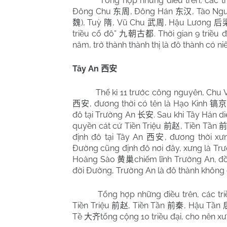
Tổng hợp những điều trên, các tr
Đông Chu
, Đông Hán
, Tào Ng
东周
东汉
), Tuỳ
, Vũ Chu
, Hậu Lương
魏
隋
武周
后
triều cổ đô”
. Thời gian 9 triều
九朝古都
năm, trở thành thành thị là đô thành có ni
Tây An
西安
Thế kỉ 11 trước công nguyên, Chu
, đương thời có tên là Hạo Kinh
西安
镐京
đô tại Trường An
. Sau khi Tây Hán d
长安
quyền cát cứ Tiền Triệu
, Tiền Tần
前赵
định đô tại Tây An
, đương thời x
西安
Đường cũng định đô nơi đây, xưng là Tr
Hoàng Sào
chiếm lĩnh Trường An, đồ
黄巢
đời Đường, Trường An là đô thành không
Tổng hợp những điều trên, các tri
Tiền Triệu
, Tiền Tần
, Hậu Tần
前赵
前秦
Tề
tổng cộng 10 triều đại, cho nên xư
大齐