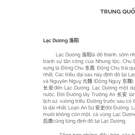
TRUNG QUỐ
Lạc Dương
洛阳
Lạc Dương
là đô thành, sớm n
洛阳
tránh sự tấn công của Nhung tộc, Chu
xưng là Đông Chu
. Đông Chu trải qu
东周
nhất. Các triều đại sau này định đô tại
và Nguyên Nguỵ
(Đông Nguỵ
)
元魏
东魏
đến Lạc Dương, Lạc Dương một dạo
长安
nước. Đời Đường lấy Trường An
làm
长安
lịch sử, vương triều Đường trước sau có
là dài nhất. Loạn An Sử
đời Đường, L
安史
mười không còn một, cả vùng Lạc Dương
cũng từng định đô tại Lạc Dương.
后唐