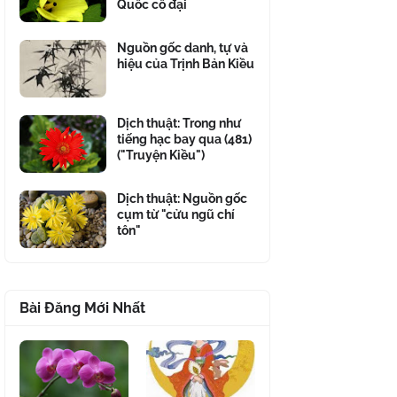
Quốc cổ đại
Nguồn gốc danh, tự và
hiệu của Trịnh Bản Kiều
Dịch thuật: Trong như
tiếng hạc bay qua (481)
("Truyện Kiều")
Dịch thuật: Nguồn gốc
cụm từ "cửu ngũ chí
tôn"
Bài Đăng Mới Nhất