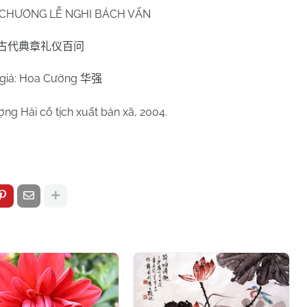
 CHƯƠNG LỄ NGHI BÁCH VẤN
古代典章礼仪百问
 giả: Hoa Cường
华强
ng Hải cổ tịch xuất bản xã, 2004.