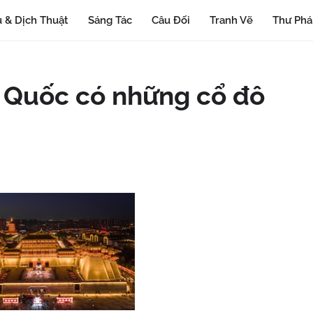
 & Dịch Thuật
Sáng Tác
Câu Đối
Tranh Vẽ
Thư Ph
g Quốc có những cổ đô