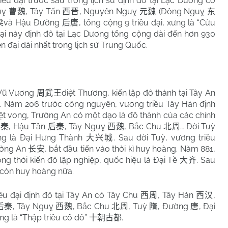
iều đại trước sau trong lịch sử định đô tại Lạc Dương có
uỵ
, Tây Tấn
, Nguyên Nguỵ
(Đông Nguỵ
曹魏
西晋
元魏
东
và Hậu Đường
, tổng cộng 9 triều đại, xưng là “Cửu
梁
后唐
 đại này định đô tại Lạc Dương tổng cộng dài đến hơn 930
ên đại dài nhất trong lịch sử Trung Quốc.
 Vũ Vương
diệt Thương, kiến lập đô thành tại Tây An
周武王
. Năm 206 trước công nguyên, vương triều Tây Hán định
iệt vong, Trường An có một dạo là đô thành của các chính
, Hậu Tần
, Tây Nguỵ
, Bắc Chu
… Đời Tuỳ
前秦
后秦
西魏
北周
ưng là Đại Hưng Thành
. Sau đời Tuỳ, vương triều
大兴城
ường An
, bắt đầu tiến vào thời kì huy hoàng. Năm 881,
长安
ng thời kiến đô lập nghiệp, quốc hiệu là Đại Tề
. Sau
大齐
 còn huy hoàng nữa.
ều đại định đô tại Tây An có Tây Chu
, Tây Hán
,
西周
西汉
, Tây Nguỵ
, Bắc Chu
, Tuỳ
, Đường
, Đại
后秦
西魏
北周
隋
唐
ng là “Thập triều cổ đô”
.
十朝古都