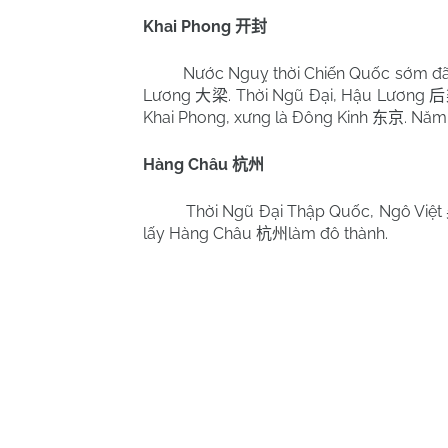
Khai Phong
开封
Nước Nguỵ thời Chiến Quốc sớm đã
Lương
. Thời Ngũ Đại, Hậu Lương
大梁
后
Khai Phong, xưng là Đông Kinh
. Năm
东京
Hàng Châu
杭州
Thời Ngũ Đại Thập Quốc, Ngô Việt
lấy Hàng Châu
làm đô thành.
杭州