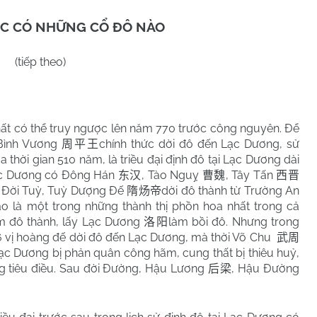
C CÓ NHỮNG CỔ ĐÔ NÀO
(tiếp theo)
hất có thể truy ngược lên năm 770 trước công nguyên. Để
 Bình Vương
chính thức dời đô đến Lạc Dương, sử
周平王
a thời gian 510 năm, là triều đại định đô tại Lạc Dương dài
 Lạc Dương có Đông Hán
, Tào Nguỵ
, Tây Tấn
东汉
曹魏
西晋
. Đời Tuỳ, Tuỳ Dượng Đế
dời đô thành từ Trường An
隋炀帝
 là một trong những thành thị phồn hoa nhất trong cả
 đô thành, lấy Lạc Dương
làm bồi đô. Nhưng trong
洛阳
 6 vị hoàng đế dời đô đến Lạc Dương, mà thời Võ Chu
武周
ạc Dương bị phản quân công hãm, cung thất bị thiêu huỷ,
 tiêu điều. Sau đời Đường, Hậu Lương
, Hậu Đường
后梁