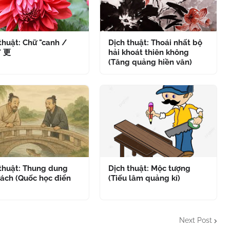
thuật: Chữ "canh /
Dịch thuật: Thoái nhất bộ
" 更
hải khoát thiên không
(Tăng quảng hiền văn)
 thuật: Thung dung
Dịch thuật: Mộc tượng
ách (Quốc học điển
(Tiếu lâm quảng kí)
Next Post