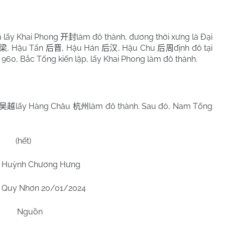
 lấy Khai Phong
làm đô thành, đương thời xưng là Đại
开封
, Hậu Tấn
, Hậu Hán
, Hậu Chu
định đô tại
梁
后晋
后汉
后周
 960, Bắc Tống kiến lập, lấy Khai Phong làm đô thành.
lấy Hàng Châu
làm đô thành. Sau đó, Nam Tống
吴越
杭州
(hết)
Huỳnh Chương Hưng
Quy Nhơn 20/01/2024
Nguồn