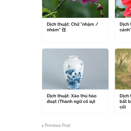
Dịch thuật: Chữ "nhậm /
Dịch 
nhâm" 任
cánh
Dịch thuật: Xảo thủ hào
Dịch
đoạt (Thành ngữ cố sự)
bất b
cố)
Previous Post