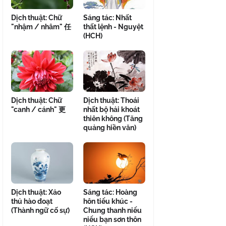
Dịch thuật: Chữ
Sáng tác: Nhất
"nhậm / nhâm" 任
thất lệnh - Nguyệt
(HCH)
Dịch thuật: Chữ
Dịch thuật: Thoái
"canh / cánh" 更
nhất bộ hải khoát
thiên không (Tăng
quảng hiền văn)
Dịch thuật: Xảo
Sáng tác: Hoàng
thủ hào đoạt
hôn tiểu khúc -
(Thành ngữ cố sự)
Chung thanh niểu
niểu bạn sơn thôn