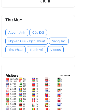
(HCH)
Thư Mục
Album Ảnh
Câu Đối
Nghiên Cứu - Dịch Thuật
Sáng Tác
Thư Pháp
Tranh Vẽ
Videos