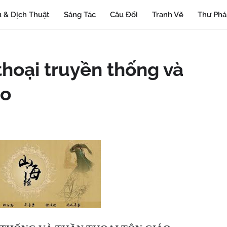
 & Dịch Thuật
Sáng Tác
Câu Đối
Tranh Vẽ
Thư Ph
thoại truyền thống và
áo