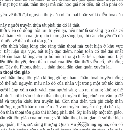
 mặt học thuật, thần thoại mà các học giả nói đến, tất cần phải có
 về thời đại nguyên thuỷ của nhân loại hoặc sơ kì diễn hoá của
gười truyền thừa tất phải tin đó là thật.
i viễn cổ đồng thời lưu truyền lại, nếu như là sự sáng tạo của cá
mà thành viên của tộc quần tham gia sáng tạo, thì câu chuyện đó dù
thuộc về thần thoại tôn giáo.
thích bằng lòng cho rằng thần thoại mà xuất hiện ở khu vực
c, bất luận địa vực, bất luận đặc điểm, hoàn toàn có thể đại nhất
n! Hoàn toàn không cần tự bó mình trong chiếc kén, phân môn biệt
đến tiểu thuyết, đem thần thoại của tiên dân thời viễn cổ, hệ thống
iáo, Tây du Phong thần … thần thoại dân gian quán xuyến lại.
n thoại tôn giáo
i thần thoại tôn giáo không giống nhau. Thần thoại truyền thống
ư có thể nói nguyên mẫu nào đó của nhân vật trong một trứ tác kinh
gười hàng xóm cách vách của người sáng tạo ra, nhưng không thể
Minh. Thời kì sản sinh ra thần thoại truyền thống chưa có văn tự để
đá và truyền khẩu lưu truyền lại. Còn như điển tịch ghi chép thần
o những người khác nhau căn cứ vào truyền thuyết mà ghi chép lại.
òn thần thoại tôn giáo thì không phải thế. Sự kiến lập một tôn giáo,
n vật tôn giáo của nó cùng với thần thoại tôn giáo là sự thể hiện
địa, quân, thân, sư, sùng thượng Quan Vũ
关羽
trung nghĩa, còn có