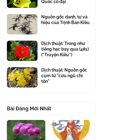
Quốc cổ đại
Nguồn gốc danh, tự và
hiệu của Trịnh Bản Kiều
Dịch thuật: Trong như
tiếng hạc bay qua (481)
("Truyện Kiều")
Dịch thuật: Nguồn gốc
cụm từ "cửu ngũ chí
tôn"
Bài Đăng Mới Nhất