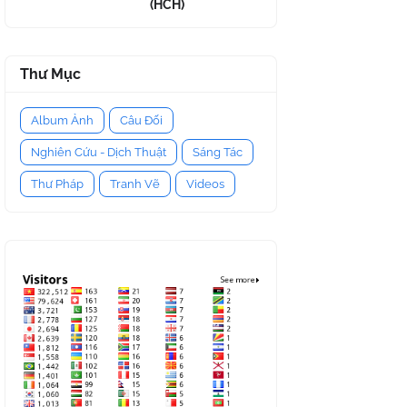
(HCH)
Thư Mục
Album Ảnh
Câu Đối
Nghiên Cứu - Dịch Thuật
Sáng Tác
Thư Pháp
Tranh Vẽ
Videos