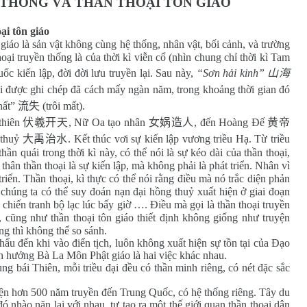
THỐNG VÀ THẦN THOẠI TÔN GIÁO
ại tôn giáo
 giáo là sản vật không cùng hệ thống, nhân vật, bối cảnh, và trường
ại truyền thống là của thời kì viễn cổ (nhìn chung chỉ thời kì Tam
ốc kiến lập, đời đời lưu truyền lại. Sau này,
“Sơn hải kinh”
山海
khi được ghi chép đã cách mấy ngàn năm, trong khoảng thời gian đó
thất”
流失
(trôi mất).
thiên
伏羲开天
, Nữ Oa tạo nhân
女娲造人
, đến Hoàng Đế
黄帝
ị thuỷ
大禹治水
. Kết thúc vơi sự kiến lập vương triều Hạ. Từ triều
ần quái trong thời kì này, có thể nói là sự kéo dài của thần thoại,
hân thần thoại là sự kiến lập, mà không phải là phát triển. Nhân vì
 triển. Thần thoại, kì thực có thể nói rằng điều mà nó trắc diện phản
, chúng ta có thể suy đoán nạn đại hồng thuỷ xuất hiện ở giai đoạn
iến tranh bộ lạc lúc bấy giờ …. Điều mà gọi là thần thoại truyền
, cũng như thần thoại tôn giáo thiết định không giống như truyện
ng thì không thể so sánh.
đến khi vào điển tịch, luôn không xuất hiện sự tồn tại của Đạo
h hưởng Bà La Môn Phật giáo là hai việc khác nhau.
i Thiên, mỗi triều đại đều có thần minh riêng, có nét đặc sắc
ện hơn 500 năm truyền đến Trung Quốc, có hệ thống riêng. Tây du
 nhào nặn lại với nhau, tự tạo ra một thế giới quan thần thoại dân