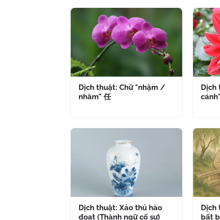
Dịch thuật: Chữ "nhậm /
Dịch 
nhâm" 任
cánh
Dịch thuật: Xảo thủ hào
Dịch
đoạt (Thành ngữ cố sự)
bất b