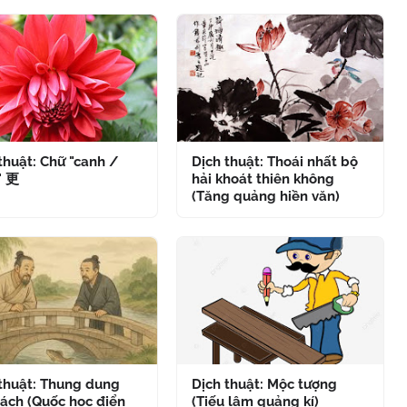
thuật: Chữ "canh /
Dịch thuật: Thoái nhất bộ
" 更
hải khoát thiên không
(Tăng quảng hiền văn)
 thuật: Thung dung
Dịch thuật: Mộc tượng
ách (Quốc học điển
(Tiếu lâm quảng kí)