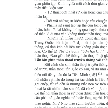
gian phồn tạp. Định nghĩa một cách đơn giản về
mấy điều kiện sau:
- Tự thuật đơn nhất sự kiện hoặc câu chuyền
nhân loại.
- Đối với những sự kiện hoặc câu chuyện này n
- Phải là sự sáng tạo tập thể của tộc quần thờ
nhân, hơn nữa lại không thông qua truyền thừa 
có thần kì đi nữa vẫn không thuộc thần thoại mà 
Nhưng rất nhiều người trong dân gian yêu 
Trung Quốc, bất luận thời đại, bất luận dân tộ
thống, có tính kéo dài liên tục không gián đoạ
loại. Có thể từ Nữ Oa trong
“Sơn hải kinh”
, 
thần thoại Đạo giáo, hệ thống thần thoại Phật g
Lẫn lộn giữa thần thoại truyền thống với thầ
Bối cảnh sản sinh thần thoại truyền thống vớ
có trước, thần thoại tôn giáo có sau, ví dụ nh
(1)
điển nổi tiếng nào đó là Tiểu Minh
小明
– n
nói nhân vật nào đó trong trứ tác chính là Tiểu 
ghi chép, tất cả đều là những bức hoạ vẽ trên 
thoại là rất nhiều năm sau đó, đã có văn tự, d
Có thể nói thần thoại là sử thoại được thần hoá c
cần phải có giáo nghĩa mê hoặc lòng người, Nhâ
giáo nghĩa. Như Nho giáo sùng thượng thiên, 