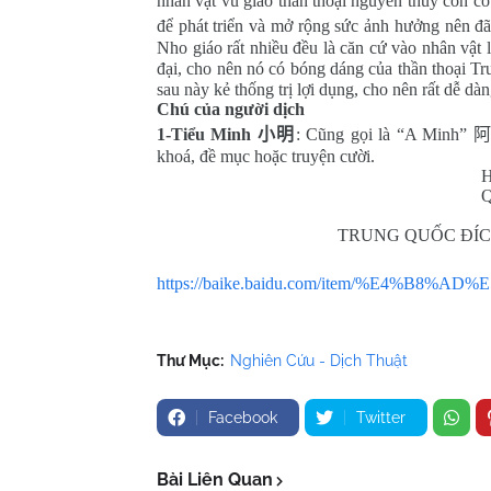
nhân vật vu giáo thần thoại nguyên thuỷ còn có
để phát triển và mở rộng sức ảnh hưởng nên đ
Nho giáo rất nhiều đều là căn cứ vào nhân vật 
đại, cho nên nó có bóng dáng của thần thoại T
sau này kẻ thống trị lợi dụng, cho nên rất dễ dà
Chú của người dịch
1-Tiểu Minh
小明
: Cũng gọi là “A Minh”
khoá, đề mục hoặc truyện cười.
Huỳnh Chươn
Quy Nhơn 22/0
TRUNG QUỐC ĐÍC
https://baike.baidu.com/item/%E4%B8
Thư Mục:
Nghiên Cứu - Dịch Thuật
Facebook
Twitter
Bài Liên Quan