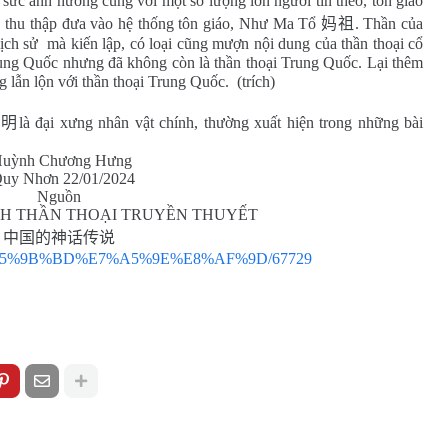
 sức ảnh hưởng cùng với một số lượng lớn người tin theo, tôn giáo
ã thu thập đưa vào hệ thống tôn giáo, Như Ma Tổ
妈祖
. Thần của
lịch sử mà kiến lập, có loại cũng mượn nội dung của thần thoại cổ
rung Quốc nhưng đã không còn là thần thoại Trung Quốc. Lại thêm
ng lẫn lộn với thần thoại Trung Quốc. (trích)
阿明
là đại xưng nhân vật chính, thường xuất hiện trong những bài
g Hưng
1/2024
Nguồn
H THẦN THOẠI TRUYỀN THUYẾT
中国的神话传说
%AD%E5%9B%BD%E7%A5%9E%E8%AF%9D/67729