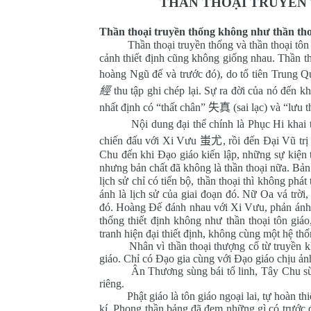
THẦN THOẠI TRUYỀN 
Thần thoại truyền thống không như thần tho
Thần thoại truyền thống và thần thoại tôn
cảnh thiết định cũng không giống nhau. Thần tho
hoàng Ngũ đế và trước đó), do tổ tiên Trung Qu
經
thu tập ghi chép lại. Sự ra đời của nó đến 
nhất định có “thất chân”
失真
(sai lạc) và “lưu 
Nội dung đại thể chính là Phục Hi khai 
chiến đấu với Xi Vưu
蚩尤
, rồi đến Đại Vũ tr
Chu đến khi Đạo giáo kiến lập, những sự kiện th
nhưng bản chất đã không là thần thoại nữa. Bản t
lịch sử chỉ có tiến bộ, thần thoại thì không phát
ánh là lịch sử của giai đoạn đó. Nữ Oa vá trời
đó. Hoàng Đế đánh nhau với Xi Vưu, phản ánh ch
thống thiết định không như thần thoại tôn giáo
tranh hiện đại thiết định, không cùng một hệ thố
Nhân vì thần thoại thượng cổ từ truyền khẩu 
giáo. Chỉ có Đạo gia cùng với Đạo giáo chịu ản
Ân Thương sùng bái tổ linh, Tây Chu sùng bá
riêng.
Phật giáo là tôn giáo ngoại lai, tự hoàn thi
kí, Phong thần bảng đã đem những gì có trước đó