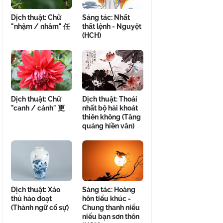
Dịch thuật: Chữ
Sáng tác: Nhất
"nhậm / nhâm" 任
thất lệnh - Nguyệt
(HCH)
Dịch thuật: Chữ
Dịch thuật: Thoái
"canh / cánh" 更
nhất bộ hải khoát
thiên không (Tăng
quảng hiền văn)
Dịch thuật: Xảo
Sáng tác: Hoàng
thủ hào đoạt
hôn tiểu khúc -
(Thành ngữ cố sự)
Chung thanh niểu
niểu bạn sơn thôn