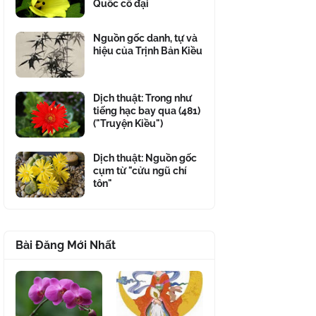
Quốc cổ đại
Nguồn gốc danh, tự và
hiệu của Trịnh Bản Kiều
Dịch thuật: Trong như
tiếng hạc bay qua (481)
("Truyện Kiều")
Dịch thuật: Nguồn gốc
cụm từ "cửu ngũ chí
tôn"
Bài Đăng Mới Nhất