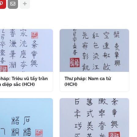
háp: Triêu vũ tẩy trần
Thư pháp: Nam ca tử
 diệp sắc (HCH)
(HCH)