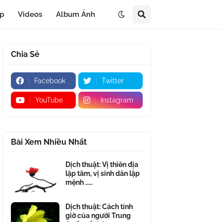
áp
Videos
Album Ảnh
Chia Sẻ
Facebook
Twitter
YouTube
Instagram
Bài Xem Nhiều Nhất
Dịch thuật: Vị thiên địa
lập tâm, vị sinh dân lập
mệnh .....
Dịch thuật: Cách tính
giờ của người Trung