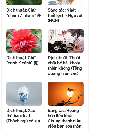
Dịch thuật: Chữ
Sáng tác: Nhất
"nhậm / nhâm" 任
thất lệnh - Nguyệt
(HCH)
Dịch thuật: Chữ
Dịch thuật: Thoái
"canh / cánh" 更
nhất bộ hải khoát
thiên không (Tăng
quảng hiền văn)
Dịch thuật: Xảo
Sáng tác: Hoàng
thủ hào đoạt
hôn tiểu khúc -
(Thành ngữ cố sự)
Chung thanh niểu
niểu bạn sơn thôn