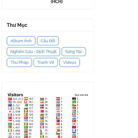
(HCH)
Thư Mục
Album Ảnh
Câu Đối
Nghiên Cứu - Dịch Thuật
Sáng Tác
Thư Pháp
Tranh Vẽ
Videos