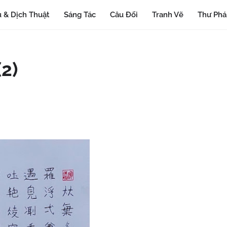
 & Dịch Thuật
Sáng Tác
Câu Đối
Tranh Vẽ
Thư Ph
(2)