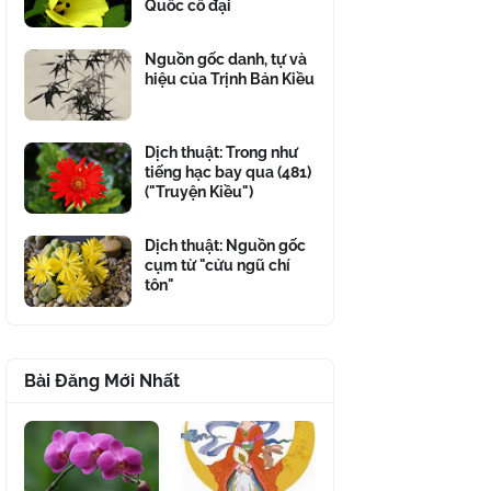
Quốc cổ đại
Nguồn gốc danh, tự và
hiệu của Trịnh Bản Kiều
Dịch thuật: Trong như
tiếng hạc bay qua (481)
("Truyện Kiều")
Dịch thuật: Nguồn gốc
cụm từ "cửu ngũ chí
tôn"
Bài Đăng Mới Nhất