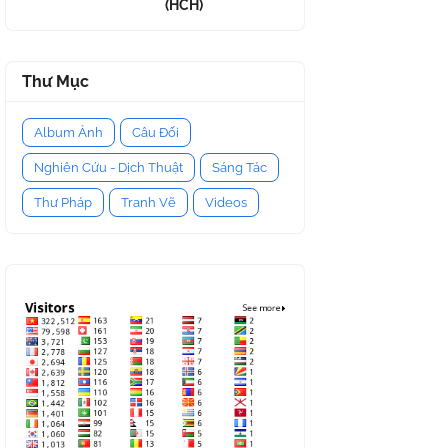
(HCH)
Thư Mục
Album Ảnh
Câu Đối
Nghiên Cứu - Dịch Thuật
Sáng Tác
Thư Pháp
Tranh Vẽ
Videos