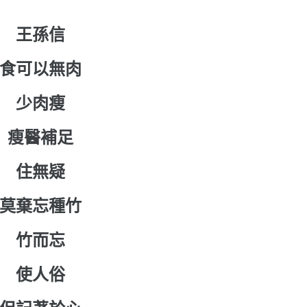
王孫信
食可以無肉
少肉瘦
瘦醫補足
住無疑
莫棄忘種竹
竹而忘
使人俗