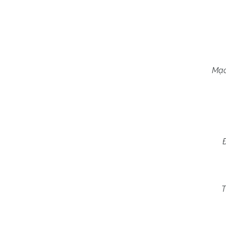
Mạc
T