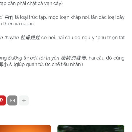
 tạp cần phải chặt cả vạn cây)
úc”
là loại trúc tạp, mọc loạn khắp nơi, lấn các loại cây
惡竹
 thiện và cái ác.
nh thuyên
có nói, hai câu đó ngụ ý “phù thiện tật
杜甫鏡銓
rong
Đường thi biệt tài truyện
, hai câu đó cũng
唐詩別裁傳
(giúp quân tử, ức chế tiểu nhân.)
抑小人