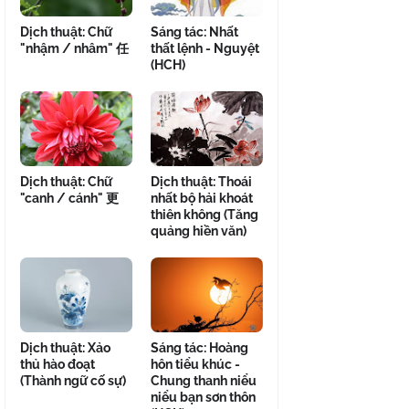
Dịch thuật: Chữ
Sáng tác: Nhất
"nhậm / nhâm" 任
thất lệnh - Nguyệt
(HCH)
Dịch thuật: Chữ
Dịch thuật: Thoái
"canh / cánh" 更
nhất bộ hải khoát
thiên không (Tăng
quảng hiền văn)
Dịch thuật: Xảo
Sáng tác: Hoàng
thủ hào đoạt
hôn tiểu khúc -
(Thành ngữ cố sự)
Chung thanh niểu
niểu bạn sơn thôn