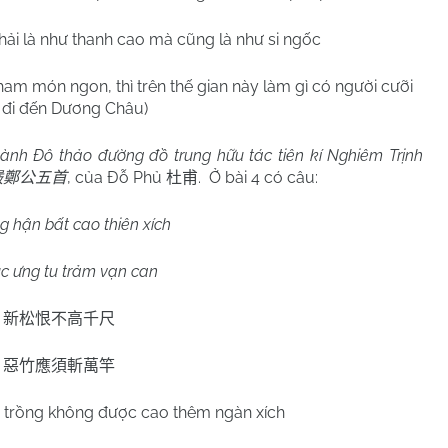
phải là như thanh cao mà cũng là như si ngốc
ham món ngon, thì trên thế gian này làm gì có người cưỡi
 đi đến Dương Châu)
ành Đô thảo đường đồ trung hữu tác tiên kí Nghiêm Trịnh
, của Đỗ Phủ
.
Ở bài 4 có câu:
嚴鄭公五首
杜甫
g hận bất cao thiên xích
úc ưng tu trảm vạn can
新松恨不高千尺
惡竹應須斬萬竿
 trồng không được cao thêm ngàn xích