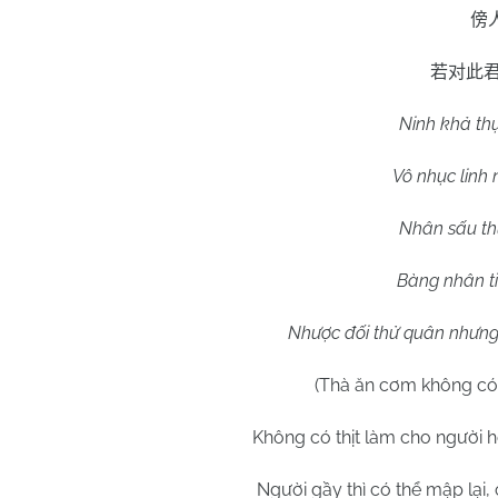
傍
若对此
Ninh khả thự
Vô nhục linh 
Nhân sấu thư
Bàng nhân ti
Nhược đối thử quân nhưng
(Thà ăn cơm không có 
Không có thịt làm cho người h
Người gầy thì có thể mập lại, 