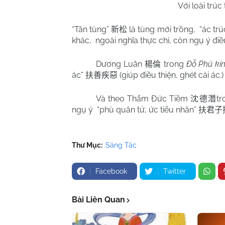
Với loài trúc
“Tân tùng”
là tùng mới trồng,
“ác tr
新松
khác,
ngoài nghĩa thực chỉ, còn ngụ ý điều
Dương Luân
trong
Đỗ Phủ kí
楊倫
ác”
(giúp điều thiện, ghét cái ác.)
扶善疾惡
Và theo Thẩm Đức Tiềm
t
沈德潛
ngụ ý
“phù quân tử, ức tiểu nhân”
扶君子
Thư Mục:
Sáng Tác
Facebook
Twitter
Bài Liên Quan