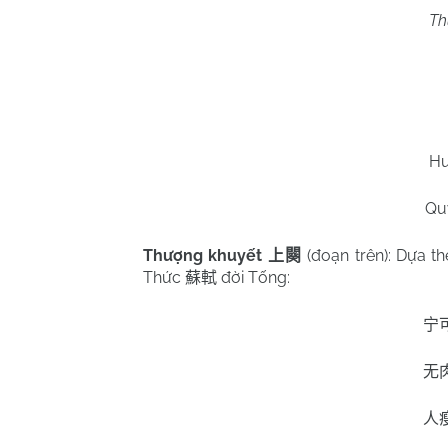
Th
Hu
Qu
Thượng khuyết
(đoạn trên): Dựa t
上闋
Thức
đời Tống:
蘇軾
宁
无
人