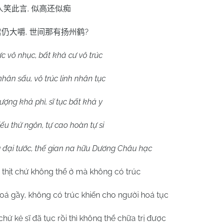
,
人笑此言
似高还似痴
,
?
君仍大嚼
世间那有扬州鹤
c vô nhục, bất khả cư vô trúc
nhân sấu, vô trúc linh nhân tục
ợng khả phì, sĩ tục bất khả y
ếu thử ngôn, tự cao hoàn tự si
 đại tước, thế gian na hữu Dương Châu hạc
thịt chứ không thể ở mà không có trúc
oá gầy, không có trúc khiến cho người hoá tục
chứ kẻ sĩ đã tục rồi thì không thể chữa trị được