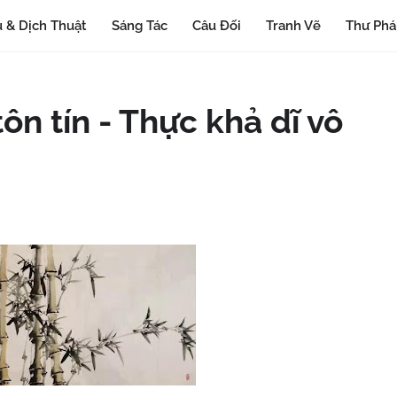
 & Dịch Thuật
Sáng Tác
Câu Đối
Tranh Vẽ
Thư Ph
ôn tín - Thực khả dĩ vô