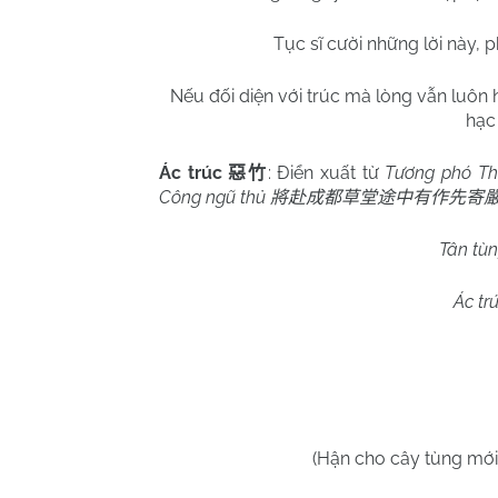
Tục sĩ cười những lời này, 
Nếu đối diện với trúc mà lòng vẫn luôn 
hạc
Ác trúc
: Điển xuất từ
Tương phó Th
惡竹
Công ngũ thủ
將赴成都草堂途中有作先寄
Tân tùn
Ác tr
(Hận cho cây tùng mới