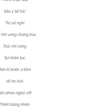
Sấu y bổ túc
Trú vô nghi
 khí vong chủng trúc
Trúc nhi vong
Sử nhân tục
Đản kí trước ư tâm
Vô ác trúc
ận phao ngạo cốt
Thính bàng nhân