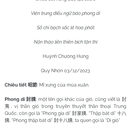
Viên trung điểu ngữ báo phong di
Sổ chi bạch sắc lê hoa phát
Nộn thảo liên thiên bích tận thì
Huỳnh Chương Hưng
Quy Nhơn 03/12/2023
Chiêu tiết
: Mĩ xưng của mùa xuân.
昭節
Phong di
: một tên gọi khác của gió, cũng viết là
封姨
封
, vị thần gió trong truyền thuyết thần thoại Trung
夷
Quốc, còn gọi là “Phong gia di”
, “Thập bát di”
封家姨
十八
, “Phong thập bát di”
, ta quen gọi là “Dì gió”
姨
封十八姨