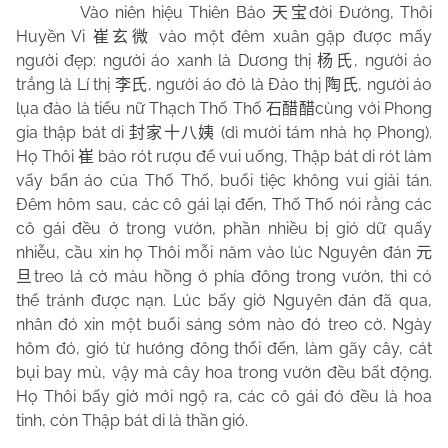
Vào niên hiệu Thiên Bảo
đời Đường, Thôi
天宝
Huyền Vi
vào một đêm xuân gặp được mấy
崔玄微
người đẹp: người áo xanh là Dương thị
, người áo
杨氏
trắng là Lí thị
, người áo đỏ là Đào thị
, người áo
李氏
陶氏
lụa đào là tiểu nữ Thạch Thố Thố
cùng với Phong
石醋醋
gia thập bát di
(dì mười tám nhà họ Phong).
封家十八姨
Họ Thôi
bảo rót rượu để vui uống, Thập bát di rót làm
崔
vấy bẩn áo của Thố Thố, buổi tiệc không vui giải tán.
Đêm hôm sau, các cô gái lại đến, Thố Thố nói rằng các
cô gái đều ở trong vườn, phần nhiều bị gió dữ quấy
nhiễu, cầu xin họ Thôi mỗi năm vào lúc Nguyên đán
元
treo lá cờ màu hồng ở phía đông trong vườn, thì có
旦
thể tránh được nạn. Lúc bấy giờ Nguyên đán đã qua,
nhân đó xin một buổi sáng sớm nào đó treo cờ. Ngày
hôm đó, gió từ hướng đông thổi đến, làm gãy cây, cát
bụi bay mù, vậy mà cây hoa trong vườn đều bất động.
Họ Thôi bấy giờ mới ngộ ra, các cô gái đó đều là hoa
tinh, còn Thập bát di là thần gió.