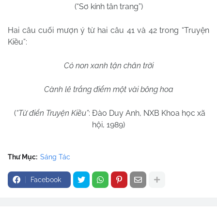
(“Sơ kính tân trang”)
Hai câu cuối mượn ý từ hai câu 41 và 42 trong “Truyện
Kiều”:
Cỏ non xanh tận chân trời
Cành lê trắng điểm một vài bông hoa
(
“Từ điển Truyện Kiều”
: Đào Duy Anh, NXB Khoa học xã
hội, 1989)
Thư Mục:
Sáng Tác
Facebook