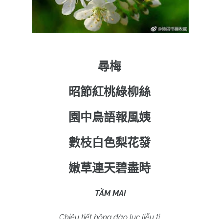
尋梅
昭節紅桃綠柳絲
園中鳥語報風姨
數枝白色梨花發
嫩草連天碧盡時
TẦM MAI
Chiêu tiết hồng đào lục liễu ti