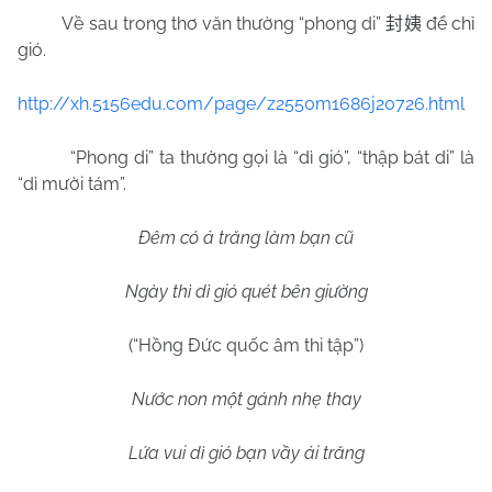
Về sau trong thơ văn thường “phong di”
để chỉ
封姨
gió.
http://xh.5156edu.com/page/z2550m1686j20726.html
“Phong di” ta thường gọi là “dì gió”, “thập bát di” là
“dì mười tám”.
Đêm có ả trăng làm bạn cũ
Ngày thì dì gió quét bên giường
(“Hồng Đức quốc âm thi tập”)
Nước non một gánh nhẹ thay
Lứa vui dì gió bạn vầy ải trăng