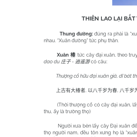
THIÊN LAO LẠI BẮ
Thung đường:
đúng ra phải là “
nhau. “Xuân đường” tức phụ thân.
Xuân
: tức cây đại xuân, theo tr
椿
dao du
-
có câu:
庄子
逍遥游
Thượng cổ hữu đại xuân giả, dĩ bát thiê
,
,
上古有大椿者
以八千岁为春
八千岁
(Thời thượng cổ có cây đại xuân, lấ
thu, ấy là trường thọ)
Người xưa bèn lấy cây Đại xuân để ví 
thọ người nam, đều tôn xưng họ là “xuân