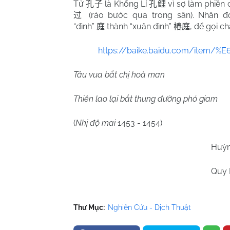
Tử
là Khổng Lí
vì sợ làm phiền 
孔子
孔鲤
(rảo bước qua trong sân). Nhân 
过
“đình”
thành “xuân đình”
, để gọi ch
庭
椿庭
https://baike.baidu.com/item/
Tâu vua bắt chị hoà man
Thiên lao lại bắt thung đường phó giam
(
Nhị độ mai
1453 - 1454)
Huỳn
Quy 
Thư Mục:
Nghiên Cứu - Dịch Thuật