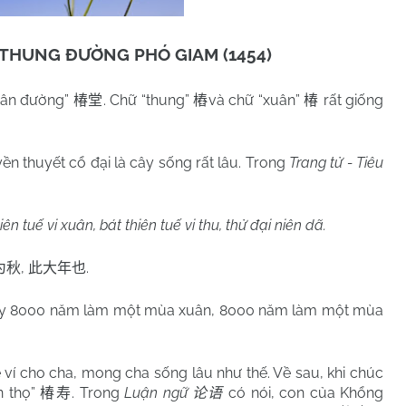
T THUNG ĐƯỜNG PHÓ GIAM (1454)
xuân đường”
. Chữ “thung”
và chữ “xuân”
rất giống
椿堂
樁
椿
uyền thuyết cổ đại là cây sống rất lâu. Trong
Trang tử - Tiêu
n tuế vi xuân, bát thiên tuế vi thu, thử đại niên dã.
,
.
为秋
此大年也
y 8000 năm làm một mùa xuân, 8000 năm làm một mùa
cho cha, mong cha sống lâu như thế. Về sau, khi chúc
 thọ”
. Trong
Luận ngữ
có nói, con của Khổng
椿寿
论语