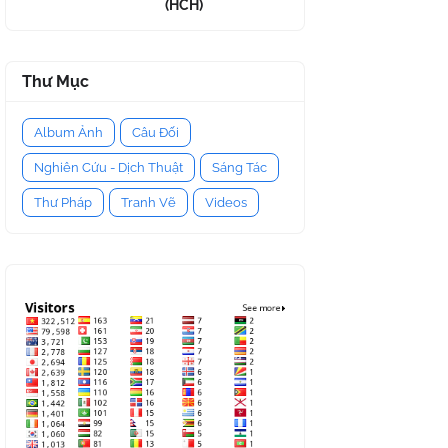
(HCH)
Thư Mục
Album Ảnh
Câu Đối
Nghiên Cứu - Dịch Thuật
Sáng Tác
Thư Pháp
Tranh Vẽ
Videos