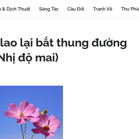
 & Dịch Thuật
Sáng Tác
Câu Đối
Tranh Vẽ
Thư Ph
 lao lại bắt thung đường
Nhị độ mai)