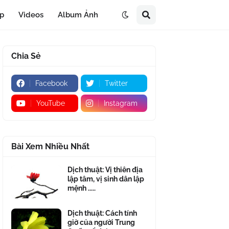
áp
Videos
Album Ảnh
Chia Sẻ
Facebook
Twitter
YouTube
Instagram
Bài Xem Nhiều Nhất
Dịch thuật: Vị thiên địa
lập tâm, vị sinh dân lập
mệnh .....
Dịch thuật: Cách tính
giờ của người Trung