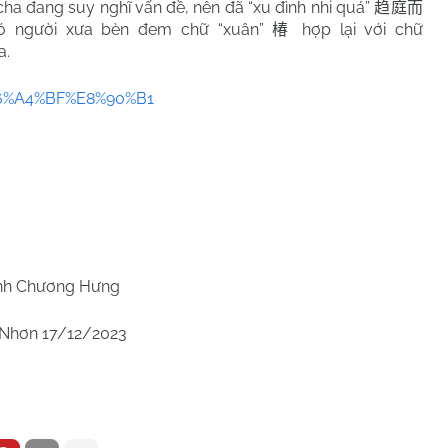
cha đang suy nghĩ vấn đề, nên đã “xu đình nhi quá”
趋庭而
đó người xưa bèn đem chữ “xuân”
hợp lại với chữ
椿
a.
%E6%A4%BF%E8%90%B1
h Chương Hưng
Nhơn 17/12/2023