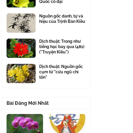
Quốc cổ đại
Nguồn gốc danh, tự và
hiệu của Trịnh Bản Kiều
Dịch thuật: Trong như
tiếng hạc bay qua (481)
("Truyện Kiều")
Dịch thuật: Nguồn gốc
cụm từ "cửu ngũ chí
tôn"
Bài Đăng Mới Nhất