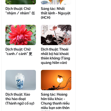
Dịch thuật: Chữ
Sáng tác: Nhất
"nhậm / nhâm" 任
thất lệnh - Nguyệt
(HCH)
Dịch thuật: Chữ
Dịch thuật: Thoái
"canh / cánh" 更
nhất bộ hải khoát
thiên không (Tăng
quảng hiền văn)
Dịch thuật: Xảo
Sáng tác: Hoàng
thủ hào đoạt
hôn tiểu khúc -
(Thành ngữ cố sự)
Chung thanh niểu
niểu bạn sơn thôn