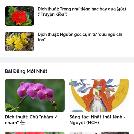
Dịch thuật: Trong như tiếng hạc bay qua (481)
("Truyện Kiều")
Dịch thuật: Nguồn gốc cụm từ "cửu ngũ chí
tôn"
Bài Đăng Mới Nhất
Dịch thuật: Chữ "nhậm /
Sáng tác: Nhất thất lệnh -
nhâm" 任
Nguyệt (HCH)