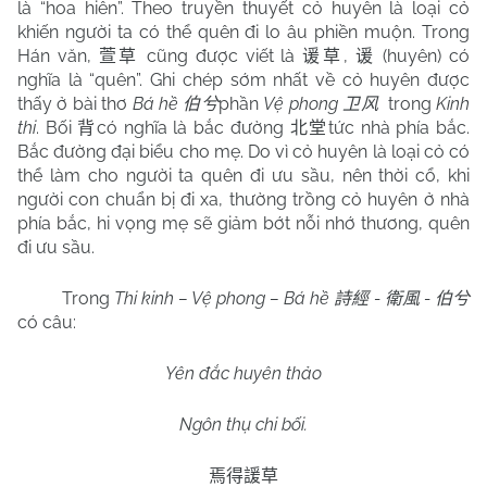
là “hoa hiên”. Theo truyền thuyết cỏ huyên là loại cỏ
khiến người ta có thể quên đi lo âu phiền muộn. Trong
Hán văn,
cũng được viết là
,
(huyên) có
萱草
谖草
谖
nghĩa là “quên”. Ghi chép sớm nhất về cỏ huyên được
thấy ở bài thơ
Bá hề
phần
Vệ phong
trong
Kinh
伯兮
卫风
thi
. Bối
có nghĩa là bắc đường
tức nhà phía bắc.
背
北堂
Bắc đường đại biểu cho mẹ. Do vì cỏ huyên là loại cỏ có
thể làm cho người ta quên đi ưu sầu, nên thời cổ, khi
người con chuẩn bị đi xa, thường trồng cỏ huyên ở nhà
phía bắc, hi vọng mẹ sẽ giảm bớt nỗi nhớ thương, quên
đi ưu sầu.
Trong
Thi kinh – Vệ phong – Bá hề
-
-
詩經
衛風
伯兮
có câu:
Yên đắc huyên thảo
Ngôn thụ chi bối.
焉得諼草