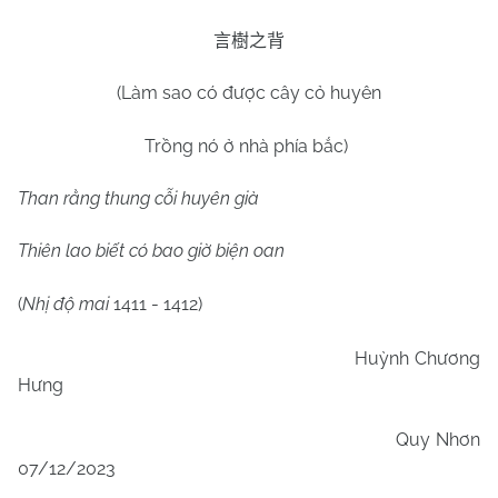
言樹之背
(Làm sao có được cây cỏ huyên
Trồng nó ở nhà phía bắc)
Than rằng thung cỗi huyên già
Thiên lao biết có bao giờ biện oan
(
Nhị độ mai
1411 - 1412)
Huỳnh Chương
Hưng
Quy Nhơn
07/12/2023