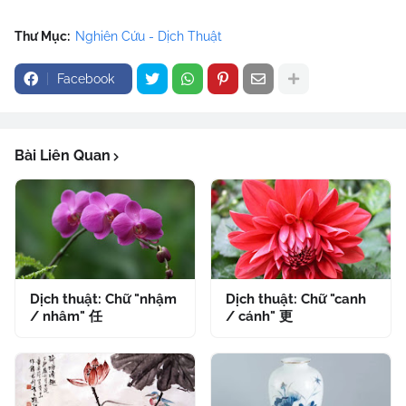
Thư Mục:
Nghiên Cứu - Dịch Thuật
Facebook
Bài Liên Quan
Dịch thuật: Chữ "nhậm
Dịch thuật: Chữ "canh
/ nhâm" 任
/ cánh" 更