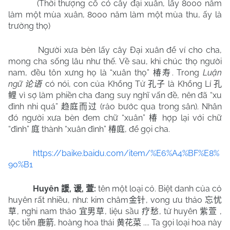
(Thời thượng cổ có cây đại xuân, lấy 8000 năm
làm một mùa xuân, 8000 năm làm một mùa thu, ấy là
trường thọ)
Người xưa bèn lấy cây Đại xuân để ví cho cha,
mong cha sống lâu như thế. Về sau, khi chúc thọ người
nam, đều tôn xưng họ là “xuân thọ”
. Trong
Luận
椿寿
ngữ
có nói, con của Khổng Tử
là Khổng Lí
论语
孔子
孔
vì sợ làm phiền cha đang suy nghĩ vấn đề, nên đã “xu
鲤
đình nhi quá”
(rảo bước qua trong sân). Nhân
趋庭而过
đó người xưa bèn đem chữ “xuân”
hợp lại với chữ
椿
“đình”
thành “xuân đình”
, để gọi cha.
庭
椿庭
https://baike.baidu.com/item/%E6%A4%BF%E8%
90%B1
Huyên
,
,
:
tên một loại cỏ. Biệt danh của cỏ
諼
谖
萱
huyên rất nhiều, như: kim châm
, vong ưu thảo
金针
忘忧
, nghi nam thảo
, liệu sầu
, tử huyên
,
草
宜男草
疗愁
紫萱
lộc tiễn
, hoàng hoa thái
.... Ta gọi loại hoa này
鹿箭
黄花菜