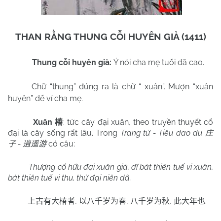
THAN RẰNG THUNG CỖI HUYÊN GIÀ (1411)
Thung cỗi huyên già:
Ý nói cha mẹ tuổi đã cao.
Chữ “thung” đúng ra là chữ “ xuân”. Mượn “xuân
huyên” để ví cha mẹ.
Xuân
: tức cây đại xuân, theo truyền thuyết cổ
椿
đại là cây sống rất lâu. Trong
Trang tử - Tiêu dao du
庄
-
có câu:
子
逍遥游
Thượng cổ hữu đại xuân giả, dĩ bát thiên tuế vi xuân,
bát thiên tuế vi thu, thử đại niên dã.
,
,
,
.
上古有大椿者
以八千岁为春
八千岁为秋
此大年也