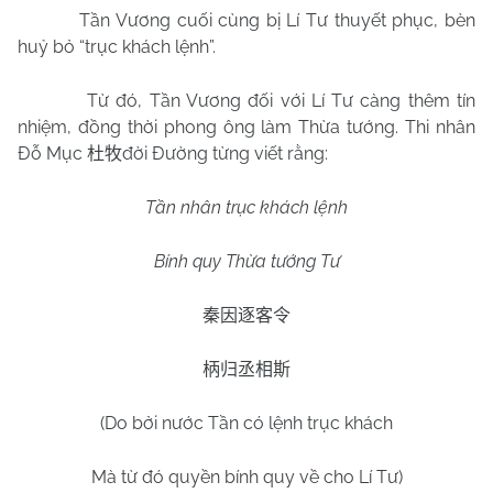
Tần Vương cuối cùng bị Lí Tư thuyết phục, bèn
huỷ bỏ “trục khách lệnh”.
Từ đó, Tần Vương đối với Lí Tư càng thêm tín
nhiệm, đồng thời phong ông làm Thừa tướng. Thi nhân
Đỗ Mục
đời Đường từng viết rằng:
杜牧
Tần nhân trục khách lệnh
Bính quy Thừa tướng Tư
秦因逐客令
柄归丞相斯
(Do bởi nước Tần có lệnh trục khách
Mà từ đó quyền bính quy về cho Lí Tư)