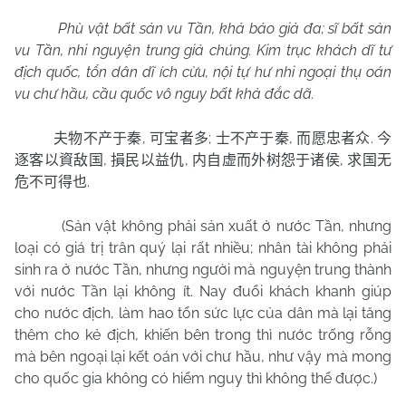
Phù vật bất sản vu Tần, khả bảo giả đa; sĩ bất sản
vu Tần, nhi nguyện trung giả chúng. Kim trục khách dĩ tư
địch quốc, tổn dân dĩ ích cừu, nội tự hư nhi ngoại thụ oán
vu chư hầu, cầu quốc vô nguy bất khả đắc dã.
,
;
,
.
夫物不产于秦
可宝者多
士不产于秦
而愿忠者众
今
,
,
,
逐客以資敌国
損民以益仇
内自虚而外树怨于诸侯
求国无
.
危不可得也
(Sản vật không phải sản xuất ở nước Tần, nhưng
loại có giá trị trân quý lại rất nhiều; nhân tài không phải
sinh ra ở nước Tần, nhưng người mà nguyện trung thành
với nước Tần lại không ít. Nay đuổi khách khanh giúp
cho nước địch, làm hao tổn sức lực của dân mà lại tăng
thêm cho kẻ địch, khiến bên trong thì nước trống rỗng
mà bên ngoại lại kết oán với chư hầu, như vậy mà mong
cho quốc gia không có hiểm nguy thì không thể được.)