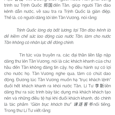
trình sư Trịnh Quốc
đến Tần, giúp người Tần đào
郑国
kênh dẫn nước, về sau tra ra Trịnh Quốc là gián điệp.
Thế là, có người dâng lời lên Tần Vương, nói rằng:
Trịnh Quốc lòng dạ bất lương, tại Tần đào kênh là
để kiềm chế sức lao động của nước Tần, làm cho nước
Tần không có nhân lực để đông chinh.
Tin tức vừa truyền ra, các đại thần liền tấp nập
dâng thư lên Tần Vương, nói là các khách khanh của chư
hầu đến Tần không đáng tin cậy, họ đều hành sự có lợi
cho nước họ. Tần Vương nghe qua, tâm có chút dao
động. Đương lúc Tần Vương muốn hạ “trục khách lệnh”
đuổi hết khách khanh ra khỏi nước Tần, Lí Tư
liền
李斯
dâng thư ra sức trình bày tác dụng mà khách khách tạo
nên và những điều tệ hại khi đuổi khách khanh, đó chính
là tác phẩm
“Gián trục khách thư”
nổi tiếng.
谏逐客书
Trong thư Lí Tư viết rằng: