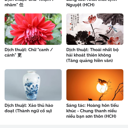
nhâm" 任
Nguyệt (HCH)
Dịch thuật: Chữ "canh /
Dịch thuật: Thoái nhất bộ
cánh" 更
hải khoát thiên không
(Tăng quảng hiền văn)
Dịch thuật: Xảo thủ hào
Sáng tác: Hoàng hôn tiểu
đoạt (Thành ngữ cố sự)
khúc - Chung thanh niểu
niểu bạn sơn thôn (HCH)