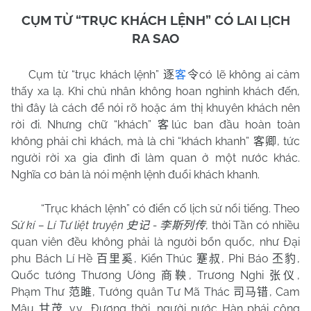
CỤM TỪ “TRỤC KHÁCH LỆNH” CÓ LAI LỊCH
RA SAO
Cụm từ “trục khách lệnh”
có lẽ không ai cảm
逐
客
令
thấy xa lạ. Khi chủ nhân không hoan nghinh khách đến,
thì đây là cách để nói rõ hoặc ám thị khuyên khách nên
rời đi. Nhưng chữ “khách”
lúc ban đầu hoàn toàn
客
không phải chỉ khách, mà là chỉ “khách khanh”
, tức
客卿
người rời xa gia đình đi làm quan ở một nước khác.
Nghĩa cơ bản là nói mệnh lệnh đuổi khách khanh.
“Trục khách lệnh” có điển cố lịch sử nổi tiếng. Theo
Sử kí – Lí Tư liệt truyện
-
, thời Tần có nhiều
史记
李斯列传
quan viên đều không phải là người bổn quốc, như Đại
phu Bách Lí Hề
, Kiển Thúc
, Phi Báo
,
百里奚
蹇叔
丕豹
Quốc tướng Thương Ưởng
, Trương Nghi
,
商鞅
张仪
Phạm Thư
, Tướng quân Tư Mã Thác
, Cam
范雎
司马错
Mậu
v.v… Đương thời, người nước Hàn phái công
甘茂