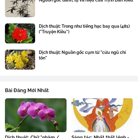
Nguồn gốc danh, tự và hiệu của Trịnh Bản Kiều
Dịch thuật: Trong như tiếng hạc bay qua (481)
("Truyện Kiều")
Dịch thuật: Nguồn gốc cụm từ "cửu ngũ chí
tôn"
Bài Đăng Mới Nhất
Dịch thuật: Chữ "nhậm /
Sáng tác: Nhất thất lệnh -