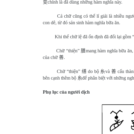
变
chính là đã dùng những hàm nghĩa này.
Cả chữ cũng có thể lí giải là nhiều ng
con dê, từ đó sản sinh hàm nghĩa bữa ăn.
Khi thể chữ lệ đã ổn định đã đối lại gồm 
Chữ “thiện”
膳
mang hàm nghĩa bữa ăn,
của chữ
善
.
Chữ “thiện”
缮
do bộ
糸
và
善
cấu thà
bên cạnh thêm bộ
糸
để phân biệt với những ngh
Phụ lục của người dịch