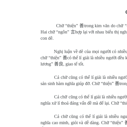
Chữ “thiện”
善
trong kim văn do chữ
Hai chữ “ngôn”
言
hợp lại với nhau biểu thị ngh
con dê.
Nghị luận về dê của mọi người có nhiề
chữ “thiện”
善
có thể lí giải là nhiều người đều
lương”
善良
, giao tế tốt.
Cả chữ cũng có thể lí giải là nhiều ng
sản sinh hàm nghĩa giúp đỡ. Chữ “thiện”
善
tron
Cả chữ cũng có thể lí giải là nhiều ngườ
nghĩa xử lí thoả đáng vấn đề mà để lại. Chữ “th
Cả chữ cũng có thể lí giải là nhiều n
nghĩa cao minh, giỏi và dễ dàng. Chữ “thiện”