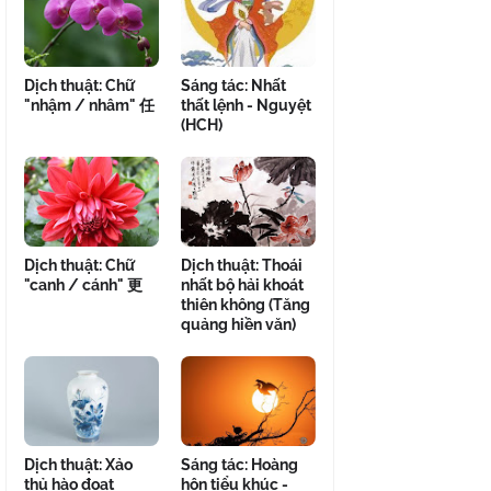
Dịch thuật: Chữ
Sáng tác: Nhất
"nhậm / nhâm" 任
thất lệnh - Nguyệt
(HCH)
Dịch thuật: Chữ
Dịch thuật: Thoái
"canh / cánh" 更
nhất bộ hải khoát
thiên không (Tăng
quảng hiền văn)
Dịch thuật: Xảo
Sáng tác: Hoàng
thủ hào đoạt
hôn tiểu khúc -