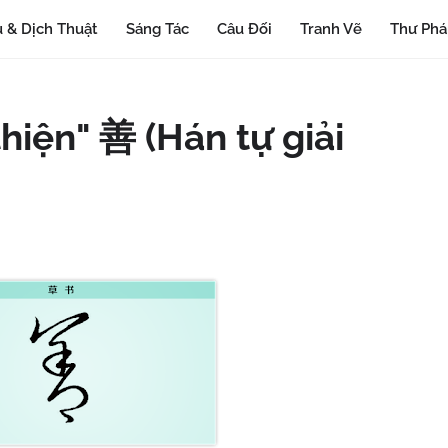
 & Dịch Thuật
Sáng Tác
Câu Đối
Tranh Vẽ
Thư Ph
thiện" 善 (Hán tự giải