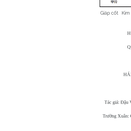
Giáp cốt Kim văn Tiểu 
H
Q
HÁ
Tác giả: Đậu
Trường Xuân: 