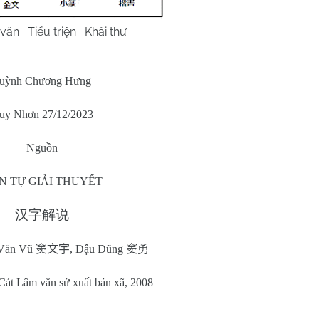
triện Khải thư
uỳnh Chương Hưng
uy Nhơn 27/12/2023
Nguồn
N TỰ GIẢI THUYẾT
汉字解说
 Văn Vũ
窦文宇
, Đậu Dũng
窦勇
Cát Lâm văn sử xuất bản xã, 2008