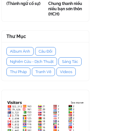
(Thành ngữ cố sự)
Chung thanh niểu
niểu bạn sơn thôn
(HCH)
Thư Mục
Album Ảnh
Câu Đối
Nghiên Cứu - Dịch Thuật
Sáng Tác
Thư Pháp
Tranh Vẽ
Videos