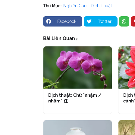
Thư Mục:
Nghiên Cứu - Dịch Thuật
Facebook
Twitter
Bài Liên Quan
Dịch thuật: Chữ "nhậm /
Dịch 
nhâm" 任
cánh