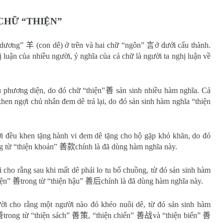
CHỮ “THIỆN”
 “dương”
羊
(con dê) ở trên và hai chữ “ngôn”
言
ở dưới
cấu thành.
ị luận của nhiều người, ý nghĩa của cả chữ là người ta nghị luận về
u phương diện, do đó chữ “thiện”
善
sản sinh nhiều hàm nghĩa. Cả
 khen ngợi chủ nhân đem dê trả lại, do đó sản sinh hàm nghĩa “thiện
ười đều khen tặng hành vi đem dê tặng cho hộ gặp khó khăn, do đó
g từ “thiện khoản”
善款
chính là đã dùng hàm nghĩa này.
i cho rằng sau khi mất dê phải lo tu bổ chuồng, từ đó sản sinh hàm
iện”
善
trong từ “thiện hậu”
善后
chính là đã dùng hàm nghĩa này.
gười cho rằng một người nào đó khéo nuôi dê, từ đó sản sinh hàm
善
trong từ “thiện sách”
善策
, “thiện chiến”
善战
và “thiện biến”
善