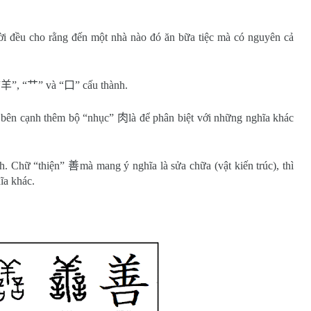
ười đều cho rằng đến một nhà nào đó ăn bữa tiệc mà có nguyên cả
“
羊
”, “
艹
” và “
口
” cấu thành.
 bên cạnh thêm bộ “nhục”
肉
là để phân biệt với những nghĩa khác
nh. Chữ “thiện”
善
mà mang ý nghĩa là sửa chữa (vật kiến trúc), thì
ĩa khác.