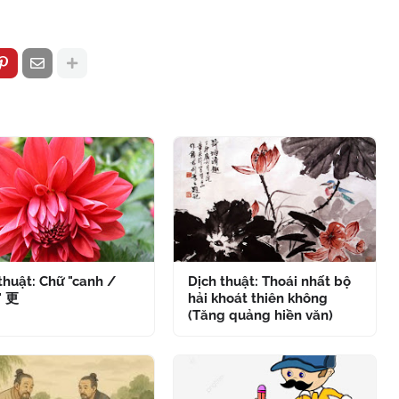
thuật: Chữ "canh /
Dịch thuật: Thoái nhất bộ
" 更
hải khoát thiên không
(Tăng quảng hiền văn)