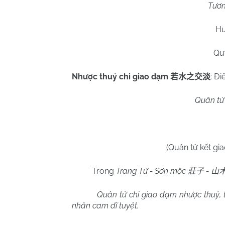
Tươn
Hu
Qu
Nhược thuỷ chi giao đạm
: Đi
若水之交淡
Quân tử
(Quân tử kết gi
Trong
Trang Tử - Sơn mộc
-
莊子
山
Quân tử chi giao đạm nhược thuỷ, t
nhân cam dĩ tuyệt.