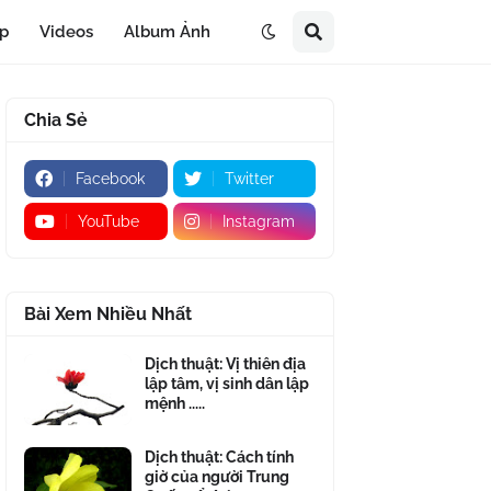
áp
Videos
Album Ảnh
Chia Sẻ
Facebook
Twitter
YouTube
Instagram
Bài Xem Nhiều Nhất
Dịch thuật: Vị thiên địa
lập tâm, vị sinh dân lập
mệnh .....
Dịch thuật: Cách tính
giờ của người Trung