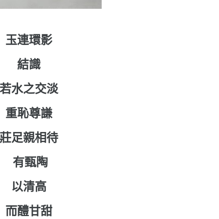
玉連環影
結識
若水之交淡
重恥尊謙
莊足親相待
有甄陶
以清高
而醴甘甜