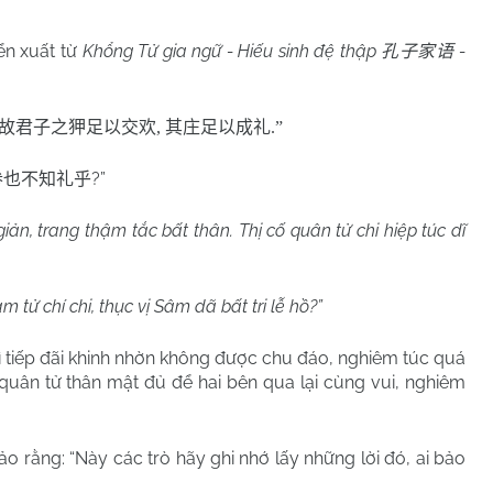
iển xuất từ
Khổng Tử gia ngữ - Hiếu sinh đệ thập
-
孔子家语
故君子之狎足以交欢
,
其庄足以成礼
.”
?”
参也不知礼乎
iản, trang thậm tắc bất thân. Thị cố quân tử chi hiệp túc dĩ
m tử chí chi, thục vị Sâm dã bất tri lễ hồ?”
ì tiếp đãi khinh nhờn không được chu đáo, nghiêm túc quá
quân tử thân mật đủ để hai bên qua lại cùng vui, nghiêm
 rằng: “Này các trò hãy ghi nhớ lấy những lời đó, ai bảo