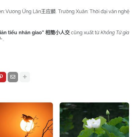
ên: Vương Ứng Lân
. Trường Xuân: Thời đại văn nghệ
王应麟
iản tiểu nhân giao”
cũng xuất từ
Khổng Tử gia
相簡小人交
.
十