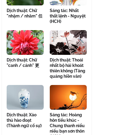
Dịch thuật: Chữ
Sáng tác: Nhất
"nhậm / nhâm" 任
thất lệnh - Nguyệt
(HCH)
Dịch thuật: Chữ
Dịch thuật: Thoái
"canh / cánh" 更
nhất bộ hải khoát
thiên không (Tăng
quảng hiền văn)
Dịch thuật: Xảo
Sáng tác: Hoàng
thủ hào đoạt
hôn tiểu khúc -
(Thành ngữ cố sự)
Chung thanh niểu
niểu bạn sơn thôn