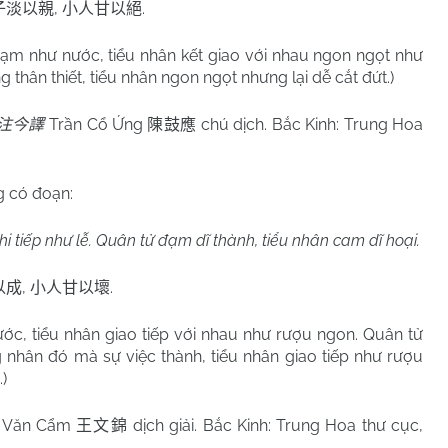
,
.
子淡以親
小人甘以絕
đạm như nước, tiểu nhân kết giao với nhau ngon ngọt như
hân thiết, tiểu nhân ngon ngọt nhưng lại dễ cắt đứt.)
Trần Cổ Ứng
chú dịch. Bắc Kinh: Trung Hoa
注今譯
陳鼓應
 có đoạn:
chi tiếp như lễ. Quân tử đạm dĩ thành, tiểu nhân cam dĩ hoại.
,
.
以成
小人甘以壞
ước, tiểu nhân giao tiếp với nhau như rượu ngon. Quân tử
 nhân đó mà sự việc thành, tiểu nhân giao tiếp như rượu
)
 Văn Cẩm
dịch giải. Bắc Kinh: Trung Hoa thư cục,
王文錦