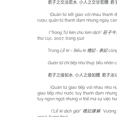
,
;
君子之交淡若水
小人之交甘若醴
君
(Quân tử kết giao với nhau thanh 
rượu; quân tử thanh đạm nhưng ngày càng t
(
“Trang Tử kim chú kim dịch”
莊子今
thư cục, 2007, trang 512)
Trong
Lễ kí – Biểu kí
-
cũng
禮記
表記
Quân tử chi tiếp như thuỷ, tiểu nhân 
,
.
君子之接如水
小人之接如醴
君子淡
(Quân tử giao tiếp với nhau như n
giao tiếp như nước tuy thanh đạm nhưng
tuy ngon ngọt nhưng vì thế mà sự việc hư.
(
“Lễ kí dịch giải”
Vương
禮記譯解
2007, trang 819)