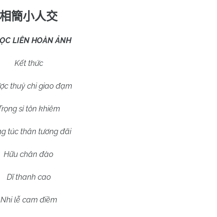
相簡小人交
ỌC LIÊN HOÀN ẢNH
Kết thức
ợc thuỷ chi giao đạm
Trọng sỉ tôn khiêm
ng túc thân tương đãi
Hữu chân đào
Dĩ thanh cao
Nhi lễ cam điềm