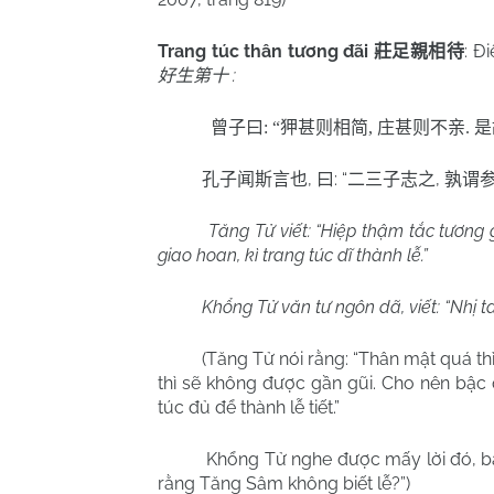
Trang túc thân tương đãi
: Đ
莊足親相待
:
好生第十
曾子曰
: “
狎甚则相简
,
庄甚则不亲
.
是
,
: “
,
孔子闻斯言也
曰
二三子志之
孰谓
Tăng Tử viết: “Hiệp thậm tắc tương g
giao hoan, kì trang túc dĩ thành lễ.”
Khổng Tử văn tư ngôn dã, viết: “Nhị ta
(Tăng Tử nói rằng: “Thân mật quá th
thì sẽ không được gần gũi. Cho nên bậc 
túc đủ để thành lễ tiết.”
Khổng Tử nghe được mấy lời đó, bảo
rằng Tăng Sâm không biết lễ?”)