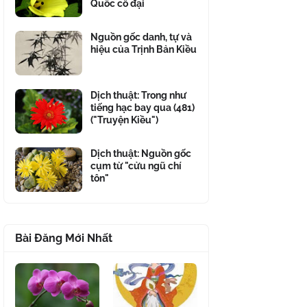
Quốc cổ đại
Nguồn gốc danh, tự và
hiệu của Trịnh Bản Kiều
Dịch thuật: Trong như
tiếng hạc bay qua (481)
("Truyện Kiều")
Dịch thuật: Nguồn gốc
cụm từ "cửu ngũ chí
tôn"
Bài Đăng Mới Nhất