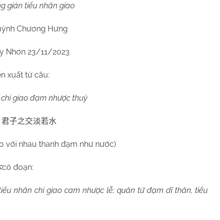
g giản tiểu nhân giao
ỳnh Chương Hưng
y Nhơn 23/11/2023
ển xuất từ câu:
 chi giao đạm nhược thuỷ
君子之交淡若水
ao với nhau thanh đạm như nước)
có đoạn:
木
iểu nhân chi giao cam nhược lễ; quân tử đạm dĩ thân, tiểu