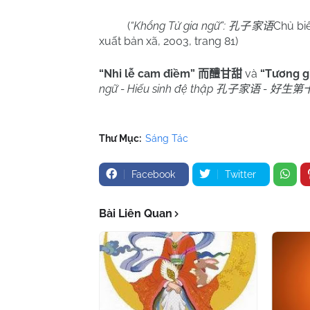
(
“Khổng Tử gia ngữ”:
Chủ bi
孔子家语
xuất bản xã, 2003, trang 81)
“Nhi lễ cam điềm”
và
“Tương g
而醴甘甜
ngữ - Hiếu sinh đệ thập
-
孔子家语
好生第
Thư Mục:
Sáng Tác
Facebook
Twitter
Bài Liên Quan