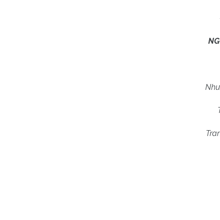
NG
Như
Tra