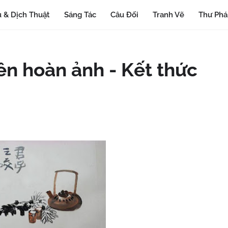
 & Dịch Thuật
Sáng Tác
Câu Đối
Tranh Vẽ
Thư Ph
ên hoàn ảnh - Kết thức