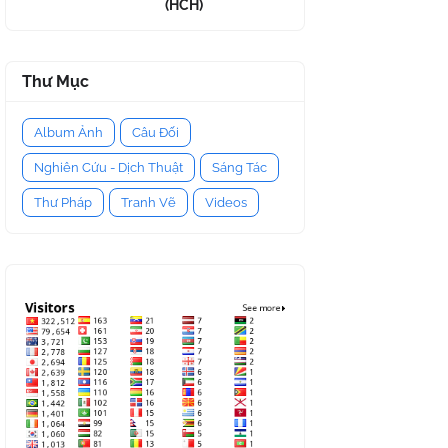
(HCH)
Thư Mục
Album Ảnh
Câu Đối
Nghiên Cứu - Dịch Thuật
Sáng Tác
Thư Pháp
Tranh Vẽ
Videos