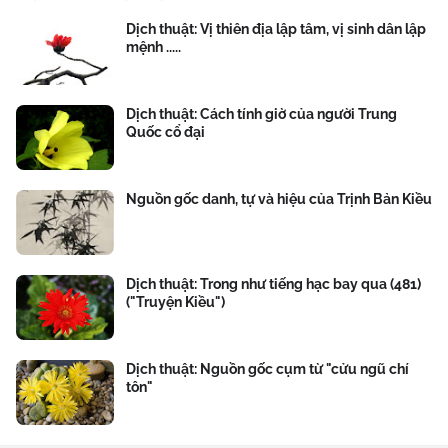
Dịch thuật: Vị thiên địa lập tâm, vị sinh dân lập
mệnh .....
Dịch thuật: Cách tính giờ của người Trung
Quốc cổ đại
Nguồn gốc danh, tự và hiệu của Trịnh Bản Kiều
Dịch thuật: Trong như tiếng hạc bay qua (481)
("Truyện Kiều")
Dịch thuật: Nguồn gốc cụm từ "cửu ngũ chí
tôn"