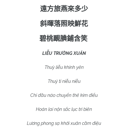
遠方旅燕來多少
斜暉落照映鮮花
碧桃靦腆鋪含笑
LIỄU TRƯỜNG XUÂN
Thuỳ liễu khinh yên
Thuý ti niễu niễu
Chi đầu náo chuyển thê kim điểu
Hoán lai nộn sắc lục trì biên
Lương phong sạ khởi xuân cầm điệu