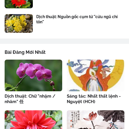
Dịch thuật: Nguồn gốc cụm từ "cửu ngũ chí
tôn"
Bài Đăng Mới Nhất
Dịch thuật: Chữ "nhậm /
Sáng tác: Nhất thất lệnh -
nhâm" 任
Nguyệt (HCH)