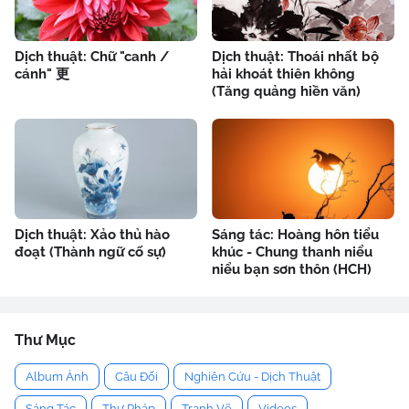
Dịch thuật: Chữ "canh /
Dịch thuật: Thoái nhất bộ
cánh" 更
hải khoát thiên không
(Tăng quảng hiền văn)
Dịch thuật: Xảo thủ hào
Sáng tác: Hoàng hôn tiểu
đoạt (Thành ngữ cố sự)
khúc - Chung thanh niểu
niểu bạn sơn thôn (HCH)
Thư Mục
Album Ảnh
Câu Đối
Nghiên Cứu - Dịch Thuật
Sáng Tác
Thư Pháp
Tranh Vẽ
Videos