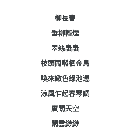
柳長春
垂柳輕煙
翠絲裊裊
枝頭鬧囀栖金鳥
喚來嫩色綠池邊
涼風乍起春琴調
廣闊天空
閑雲緲緲