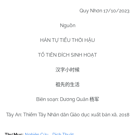
Quy Nhơn
17/10
/2023
Nguồn
HÁN TỰ TIỂU THỜI HẬU
TỔ TIÊN ĐÍCH SINH HOẠT
汉字小时候
祖先的生活
Biên soạn: Dương Quân
杨军
Tây An: Thiểm Tây Nhân dân Giáo dục xuất bản xã, 2018
Thư Mục:
Nghiên Cứu - Dịch Thuật