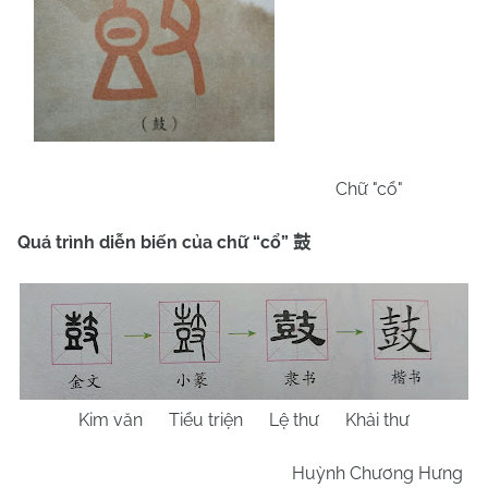
Chữ "cổ"
Quá trình diễn biến của chữ
“cổ”
鼓
Kim văn Tiểu triện Lệ thư Khải thư
Huỳnh Chương Hưng