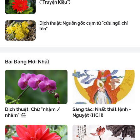
("Truyện Kiều")
Dịch thuật: Nguồn gốc cụm từ "cửu ngũ chí
tôn"
Bài Đăng Mới Nhất
Dịch thuật: Chữ "nhậm /
Sáng tác: Nhất thất lệnh -
nhâm" 任
Nguyệt (HCH)