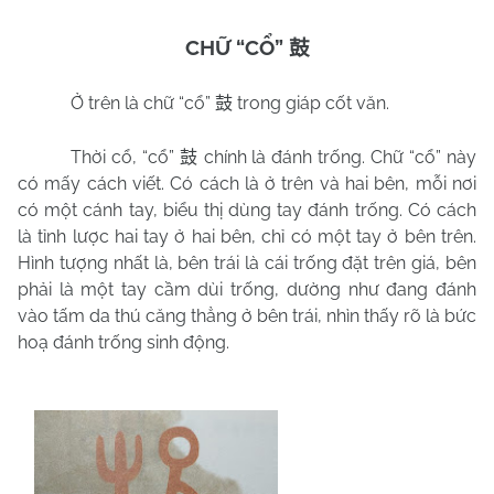
CHỮ “
CỔ
”
鼓
Ở trên là chữ “
cổ
”
trong giáp cốt văn.
鼓
Thời cổ, “cổ”
chính là đánh trống. Chữ “cổ” này
鼓
có mấy cách viết. Có cách là ở trên và hai bên, mỗi nơi
có một cánh tay, biểu thị dùng tay đánh trống. Có cách
là tỉnh lược hai tay ở hai bên, chỉ có một tay ở bên trên.
Hình tượng nhất là, bên trái là cái trống đặt trên giá, bên
phải là một tay cầm dùi trống, dường như đang đánh
vào tấm da thú căng thẳng ở bên trái, nhìn thấy rõ là bức
hoạ đánh trống sinh động.