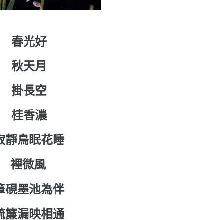
春光好
秋天月
掛長空
桂香濃
寂靜鳥眠花睡
裡微風
筆硯墨池為伴
疏簾漏映相通