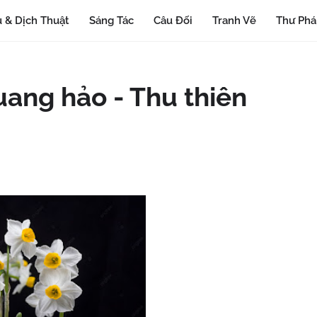
 & Dịch Thuật
Sáng Tác
Câu Đối
Tranh Vẽ
Thư Ph
uang hảo - Thu thiên