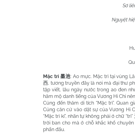
Sơ li
Nguyệt hiệ
Hu
Qu
Mặc trì
: Ao mực. Mặc trì tại vùng 
墨池
, tương truyền đây là nơi mà đại thư p
西
tập viết, lâu ngày nước trong ao đen 
hâm mộ danh tiếng của Vương Hi Chi nê
Củng đến thăm di tích “Mặc trì”. Quan 
Củng căn cứ vào dật sự của Vương Hi Chi 
“Mặc trì kí”, nhãn tự không phải ở chữ “trì”
trời ban cho mà ở chỗ khắc khổ chuyên 
phấn đấu.