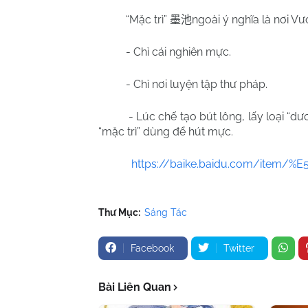
“Mặc trì”
ngoài ý nghĩa là nơi V
墨池
- Chỉ cái nghiên mực.
- Chỉ nơi luyện tập thư pháp.
- Lúc chế tạo bút lông, lấy loại “
“mặc trì” dùng để hút mực.
https://baike.baidu.com/item/
Thư Mục:
Sáng Tác
Facebook
Twitter
Bài Liên Quan