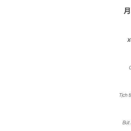
月
X
Tịch 
Bút 