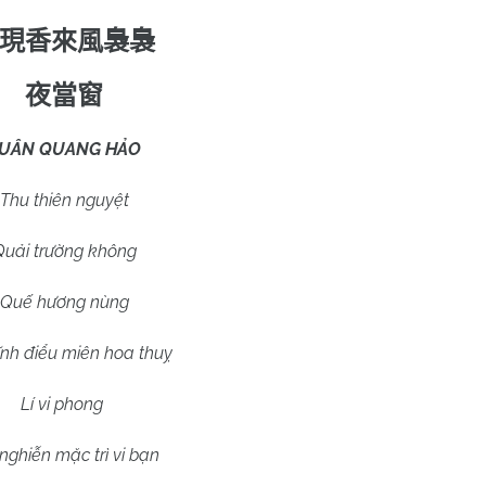
現香來風裊裊
夜當窗
UÂN QUANG HẢO
Thu thiên nguyệt
Quải trường không
Quế hương nùng
tĩnh điểu miên hoa thuỵ
Lí vi phong
nghiễn mặc trì vi bạn