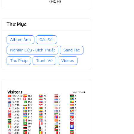
(HCH)
Thư Mục
Album Ảnh
Câu Đối
Nghiên Cứu - Dịch Thuật
Sáng Tác
Thư Pháp
Tranh Vẽ
Videos