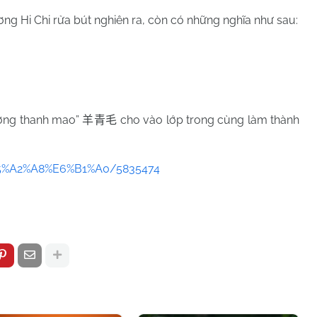
ương Hi Chi rửa bút nghiên ra, còn có những nghĩa như sau:
dương thanh mao”
cho vào lớp trong cùng làm thành
羊青毛
%E5%A2%A8%E6%B1%A0/5835474