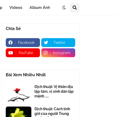
áp
Videos
Album Ảnh
Chia Sẻ
Facebook
Twitter
YouTube
Instagram
Bài Xem Nhiều Nhất
Dịch thuật: Vị thiên địa
lập tâm, vị sinh dân lập
mệnh .....
Dịch thuật: Cách tính
giờ của người Trung