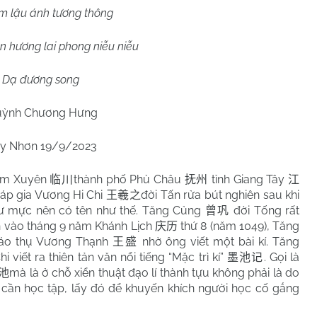
êm lậu ánh tương thông
n hương lai phong niễu niễu
Dạ đương song
ỳnh Chương Hưng
y Nhơn 19/9/2023
Lâm Xuyên
thành phố Phủ Châu
tỉnh Giang Tây
临川
抚州
江
háp gia Vương Hi Chi
đời Tấn rửa bút nghiên sau khi
王羲之
như mực nên có tên như thế. Tăng Củng
đời Tống rất
曾巩
n vào tháng 9 năm Khánh Lịch
thứ 8 (năm 1049), Tăng
庆历
giáo thụ Vương Thạnh
nhờ ông viết một bài kí. Tăng
王盛
viết ra thiên tản văn nổi tiếng “Mặc trì kí”
. Gọi là
墨池记
mà là ở chỗ xiển thuật đạo lí thành tựu không phải là do
池
cần học tập, lấy đó để khuyến khích người học cố gắng