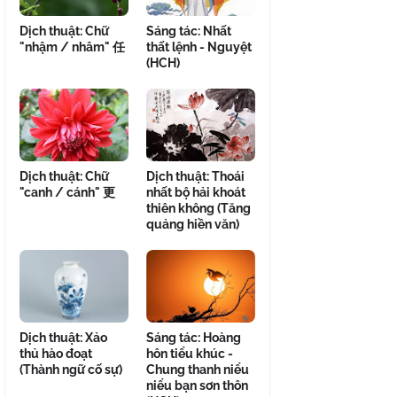
Dịch thuật: Chữ
Sáng tác: Nhất
"nhậm / nhâm" 任
thất lệnh - Nguyệt
(HCH)
Dịch thuật: Chữ
Dịch thuật: Thoái
"canh / cánh" 更
nhất bộ hải khoát
thiên không (Tăng
quảng hiền văn)
Dịch thuật: Xảo
Sáng tác: Hoàng
thủ hào đoạt
hôn tiểu khúc -
(Thành ngữ cố sự)
Chung thanh niểu
niểu bạn sơn thôn