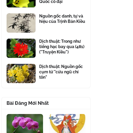
Quốc cổ đại
Nguồn gốc danh, tự và
hiệu của Trịnh Bản Kiều
Dịch thuật: Trong như
tiếng hạc bay qua (481)
("Truyện Kiều")
Dịch thuật: Nguồn gốc
cụm từ "cửu ngũ chí
tôn"
Bài Đăng Mới Nhất