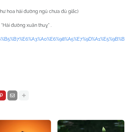
 như hoa hải đường ngủ chưa đủ giấc)
 “Hải đường xuân thuỵ” .
m/%E6%B5%B7%E6%A3%A0%E6%98%A5%E7%9D%A1%E5%9B%B