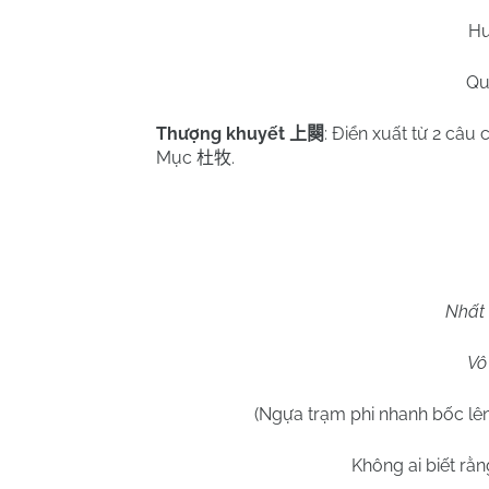
Hu
Qu
Thượng khuyết
: Điển xuất từ 2 câu 
上闋
Mục
.
杜牧
Nhất 
Vô 
(Ngựa trạm phi nhanh bốc lê
Không ai biết rằn