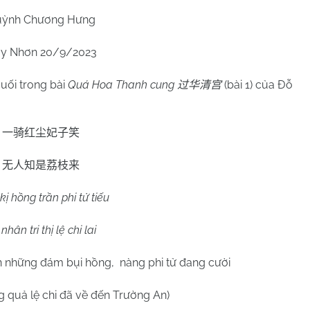
ỳnh Chương Hưng
y Nhơn 20/9/2023
cuối trong bài
Quá Hoa Thanh cung
(bài 1) của Đỗ
过华清宫
一骑红尘妃子笑
无人知是荔枝来
kị hồng trần phi tử tiếu
nhân tri thị lệ chi lai
n những đám bụi hồng, nàng phi tử đang cười
g quả lệ chi đã về đến Trường An)