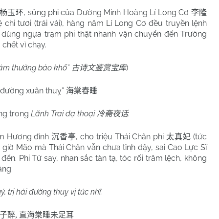
, sủng phi của Đường Minh Hoàng Lí Long Cơ
杨玉环
李隆
chi tươi (trái vải), hàng năm Lí Long Cơ đều truyền lệnh
dùng ngựa trạm phi thật nhanh vận chuyển đến Trường
 chết vì chạy.
giám thưởng bảo khố”
)
古诗文鉴赏宝库
ải đường xuân thuỵ”
.
海棠春睡
ng trong
Lãnh Trai dạ thoại
:
冷斋夜话
ầm Hương đình
, cho triệu Thái Chân phi
(tức
沉香亭
太真妃
 giờ Mão mà Thái Chân vẫn chưa tỉnh dậy, sai Cao Lực Sĩ
ến. Phi Tử say, nhan sắc tàn tạ, tóc rối trâm lệch, không
ằng:
ý, trị hải đường thuỵ vị túc nhĩ.
子醉
,
直海棠睡未足耳