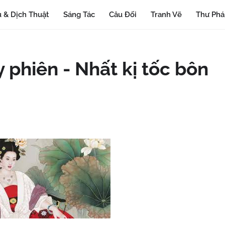
 & Dịch Thuật
Sáng Tác
Câu Đối
Tranh Vẽ
Thư Ph
y phiên - Nhất kị tốc bôn