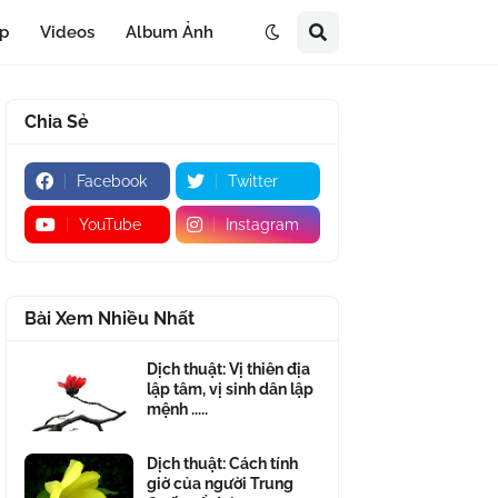
áp
Videos
Album Ảnh
Chia Sẻ
Facebook
Twitter
YouTube
Instagram
Bài Xem Nhiều Nhất
Dịch thuật: Vị thiên địa
lập tâm, vị sinh dân lập
mệnh .....
Dịch thuật: Cách tính
giờ của người Trung