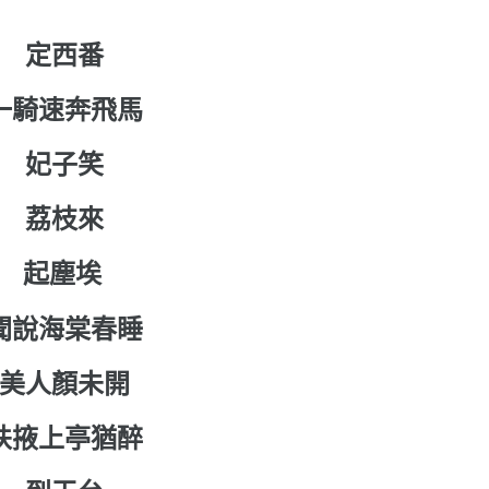
定西番
一騎速奔飛馬
妃子笑
荔枝來
起塵埃
聞說海棠春睡
美人顏未開
扶掖上亭猶醉