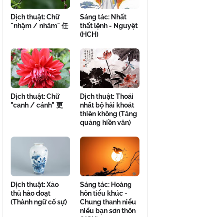
Dịch thuật: Chữ
Sáng tác: Nhất
"nhậm / nhâm" 任
thất lệnh - Nguyệt
(HCH)
Dịch thuật: Chữ
Dịch thuật: Thoái
"canh / cánh" 更
nhất bộ hải khoát
thiên không (Tăng
quảng hiền văn)
Dịch thuật: Xảo
Sáng tác: Hoàng
thủ hào đoạt
hôn tiểu khúc -
(Thành ngữ cố sự)
Chung thanh niểu
niểu bạn sơn thôn