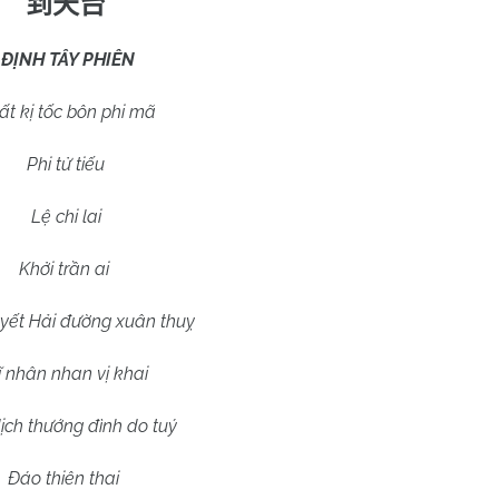
到天台
ĐỊNH TÂY PHIÊN
ất kị tốc bôn phi mã
Phi tử tiếu
Lệ chi lai
Khởi trần ai
yết Hải đường xuân thuỵ
 nhân nhan vị khai
ịch thướng đình do tuý
Đáo thiên thai