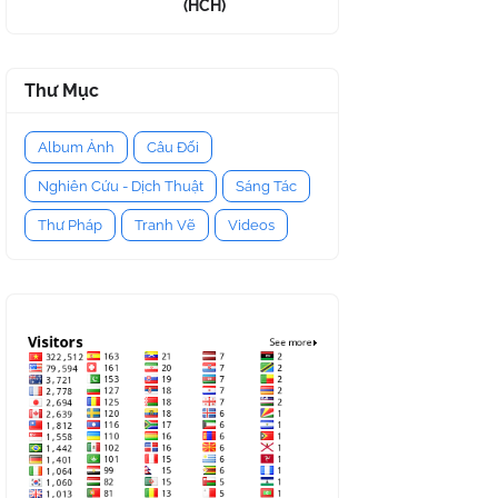
(HCH)
Thư Mục
Album Ảnh
Câu Đối
Nghiên Cứu - Dịch Thuật
Sáng Tác
Thư Pháp
Tranh Vẽ
Videos