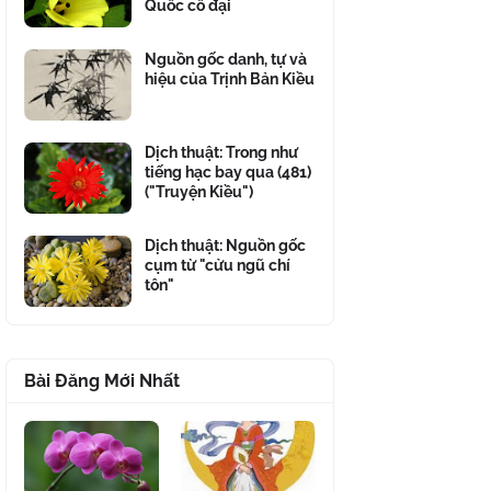
Quốc cổ đại
Nguồn gốc danh, tự và
hiệu của Trịnh Bản Kiều
Dịch thuật: Trong như
tiếng hạc bay qua (481)
("Truyện Kiều")
Dịch thuật: Nguồn gốc
cụm từ "cửu ngũ chí
tôn"
Bài Đăng Mới Nhất