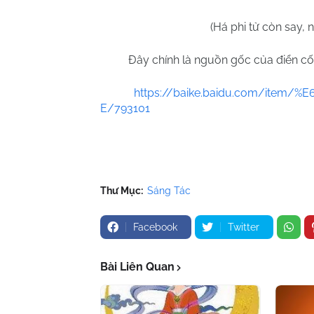
(Há phi tử còn say,
Đây chính là nguồn gốc của điển cố
https://baike.baidu.com/ite
E/793101
Thư Mục:
Sáng Tác
Facebook
Twitter
Bài Liên Quan