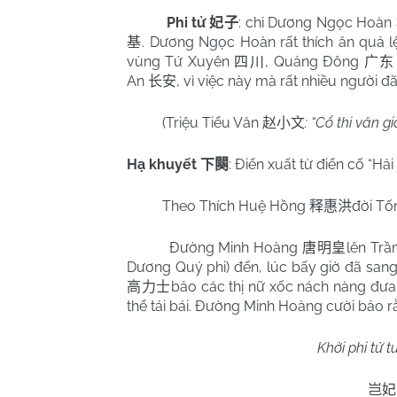
Phi tử
: chỉ Dương Ngọc Hoàn
妃子
. Dương Ngọc Hoàn rất thích ăn quả lệ 
基
vùng Tứ Xuyên
, Quảng Đông
四川
广东
An
, vì việc này mà rất nhiều người đã
长安
(Triệu Tiểu Văn
: “Cổ thi văn 
赵小文
Hạ khuyết
: Điển xuất từ điển cố “H
下闋
Theo Thích Huệ Hồng
đời Tố
释惠洪
Đường Minh Hoàng
lên Tr
唐明皇
Dương Quý phi) đến, lúc bấy giờ đã sang
bảo các thị nữ xốc nách nàng đưa đ
高力士
thể tái bái. Đường Minh Hoàng cười bảo r
Khởi phi tử tu
岂妃