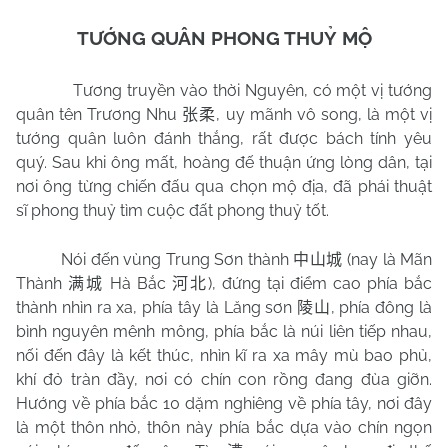
TƯỚNG QUÂN PHONG THUỶ MỘ
Tương truyền vào thời Nguyên, có một vị tướng
quân tên Trương Nhu
, uy mãnh vô song, là một vị
张柔
tướng quân luôn đánh thắng, rất được bách tính yêu
quý. Sau khi ông mất, hoàng đế thuận ứng lòng dân, tại
nơi ông từng chiến đấu qua chọn mộ địa, đã phái thuật
sĩ phong thuỷ tìm cuộc đất phong thuỷ tốt.
Nói đến vùng Trung Sơn thành
(nay là Mãn
中山城
Thành
Hà Bắc
), đứng tại điểm cao phía bắc
满城
河北
thành nhìn ra xa, phía tây là Lăng sơn
, phía đông là
陵山
bình nguyên mênh mông, phía bắc là núi liên tiếp nhau,
nối đến đây là kết thúc, nhìn kĩ ra xa mây mù bao phủ,
khí đỏ tràn đầy, nơi có chín con rồng đang đùa giỡn.
Hướng về phía bắc 10 dặm nghiêng về phía tây, nơi đây
là một thôn nhỏ, thôn này phía bắc dựa vào chín ngọn