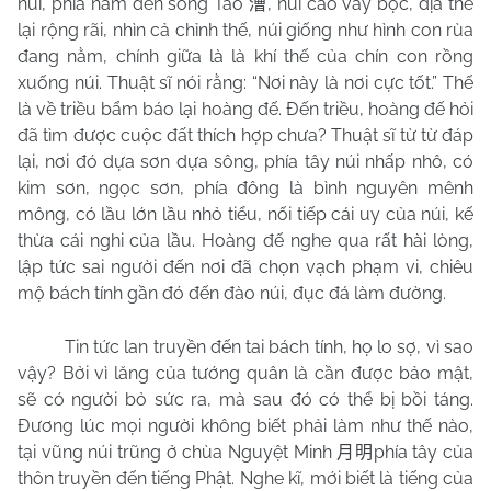
núi, phía nam đến sông Tào
, núi cao vây bọc, địa thế
漕
lại rộng rãi, nhìn cả chỉnh thế, núi giống như hình con rùa
đang nằm, chính giữa là là khí thế của chín con rồng
xuống núi. Thuật sĩ nói rằng: “Nơi này là nơi cực tốt.” Thế
là về triều bẩm báo lại hoàng đế. Đến triều, hoàng đế hỏi
đã tìm được cuộc đất thích hợp chưa? Thuật sĩ từ từ đáp
lại, nơi đó dựa sơn dựa sông, phía tây núi nhấp nhô, có
kim sơn, ngọc sơn, phía đông là bình nguyên mênh
mông, có lầu lớn lầu nhỏ tiểu, nối tiếp cái uy của núi, kế
thừa cái nghi của lầu. Hoàng đế nghe qua rất hài lòng,
lập tức sai người đến nơi đã chọn vạch phạm vi, chiêu
mộ bách tính gần đó đến đào núi, đục đá làm đường.
Tin tức lan truyền đến tai bách tính, họ lo sợ, vì sao
vậy? Bởi vì lăng của tướng quân là cần được bảo mật,
sẽ có người bỏ sức ra, mà sau đó có thể bị bồi táng.
Đương lúc mọi người không biết phải làm như thế nào,
tại vũng núi trũng ở chùa Nguyệt Minh
phía tây của
月明
thôn truyền đến tiếng Phật. Nghe kĩ, mới biết là tiếng của