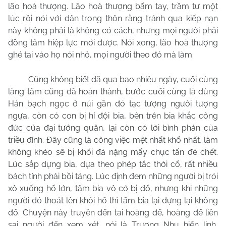
lão hoà thượng. Lão hoà thượng bấm tay, trầm tư một
lúc rồi nói với dân trong thôn rằng tránh qua kiếp nạn
này không phải là không có cách, nhưng mọi người phải
đồng tâm hiệp lực mới được. Nói xong, lão hoà thượng
ghé tai vào họ nói nhỏ, mọi người theo đó mà làm.
Cũng không biết đã qua bao nhiêu ngày, cuối cùng
lăng tẩm cũng đã hoàn thành, bước cuối cùng là dùng
Hán bạch ngọc ở núi gần đó tạc tượng người tượng
ngựa, còn có con bị hí đội bia, bên trên bia khắc công
đức của đại tướng quân, lại còn có lời bình phán của
triều đình. Đây cũng là công việc mệt nhất khổ nhất, làm
không khéo sẽ bị khối đá nặng mấy chục tấn đè chết.
Lúc sắp dựng bia, dựa theo phép tắc thời cổ, rất nhiều
bách tính phải bồi táng. Lúc định đem những người bị trói
xô xuống hố lớn, tấm bia vô cớ bị đổ, nhưng khi những
người đó thoát lên khỏi hố thì tấm bia lại dựng lại không
đổ. Chuyện này truyền đến tai hoàng đế, hoàng đế liền
sai người đến xem xét, nói là Trương Nhu hiển linh,