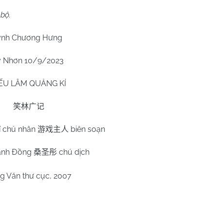
bộ.
nh Chương Hưng
 Nhơn 10/9/2023
IẾU LÂM QUẢNG KÍ
笑林广记
í chủ nhân
biên soạn
游戏主人
ánh Đồng
chú dịch
桑圣彤
g Văn thư cục, 2007