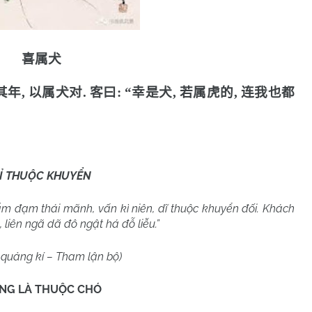
喜属犬
其年
,
以属犬对
.
客曰
: “
幸是犬
,
若属虎的
,
连我也都
Ỉ THUỘC KHUYỂN
m đạm thái mãnh, vấn kì niên, dĩ thuộc khuyển đối. Khách
, liên ngã dã đô ngật há đỗ liễu.”
 quảng kí – Tham lận bộ)
NG LÀ THUỘC CHÓ