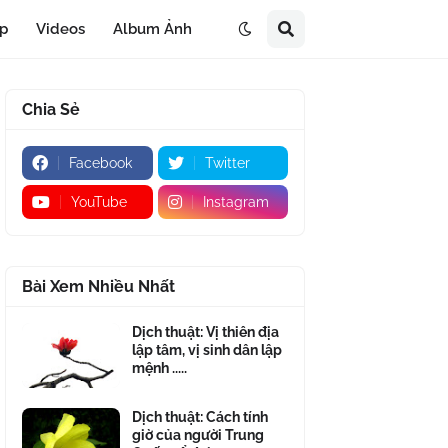
áp
Videos
Album Ảnh
Chia Sẻ
Facebook
Twitter
YouTube
Instagram
Bài Xem Nhiều Nhất
Dịch thuật: Vị thiên địa
lập tâm, vị sinh dân lập
mệnh .....
Dịch thuật: Cách tính
giờ của người Trung