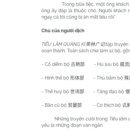
Trong bữa tiệc, một ông khách 
ông ấy đáp là thuộc chó. Người khách n
ngay cả tôi cũng bị ăn mất tiêu rối.”
Chú của người dịch
TIẾU LÂM QUẢNG KÍ
tập truyện
笑林广记
:
soạn thành. Toàn sách chia làm 12 bộ, gồ
- Cổ diễm bộ
- Hủ lưu bộ
古艳部
腐流
- Hình thể bộ
- Thù bẩm bộ
形体部
殊
- Thế huý bộ
- Tăng đạo bộ
世讳部
僧
- Bần cũ bộ
- Cơ thích bộ
贫窭部
讥
Những truyện cười trong
Tiếu lâm 
yếu là những đoạn văn ngắn.