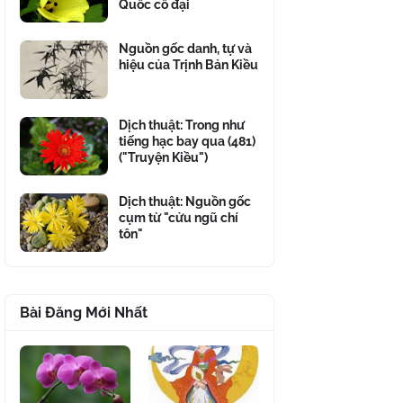
Quốc cổ đại
Nguồn gốc danh, tự và
hiệu của Trịnh Bản Kiều
Dịch thuật: Trong như
tiếng hạc bay qua (481)
("Truyện Kiều")
Dịch thuật: Nguồn gốc
cụm từ "cửu ngũ chí
tôn"
Bài Đăng Mới Nhất