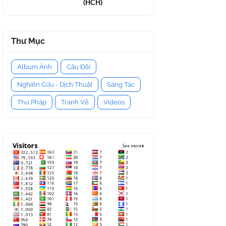
(HCH)
Thư Mục
Album Ảnh
Câu Đối
Nghiên Cứu - Dịch Thuật
Sáng Tác
Thư Pháp
Tranh Vẽ
Videos