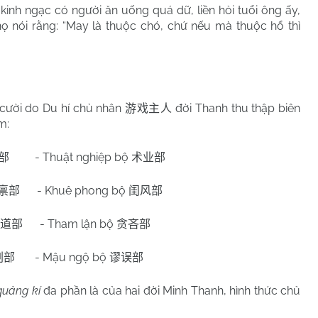
kinh ngạc có người ăn uống quá dữ, liền hỏi tuổi ông ấy,
ọ nói rằng: “May là thuộc chó, chứ nếu mà thuộc hổ thì
 cười do Du hí chủ nhân
đời Thanh thu thập biên
游戏主人
m:
- Thuật nghiệp bộ
部
术业部
- Khuê phong bộ
禀部
闺风部
- Tham lận bộ
道部
贪吝部
- Mậu ngộ bộ
剌部
谬误部
quảng kí
đa phần là của hai đời Minh Thanh, hình thức chủ