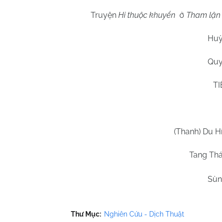
Truyện
Hỉ thuộc khuyển
ở
Tham lận 
Huỳ
Quy
T
(Thanh) Du H
Tang Th
Sùn
Thư Mục:
Nghiên Cứu - Dịch Thuật