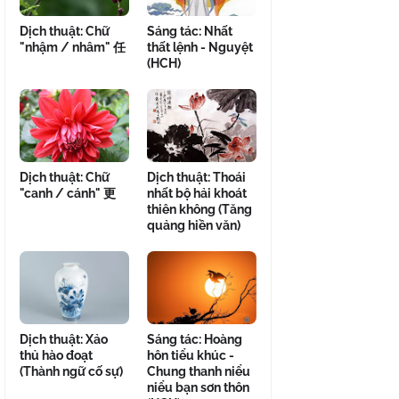
Dịch thuật: Chữ
Sáng tác: Nhất
"nhậm / nhâm" 任
thất lệnh - Nguyệt
(HCH)
Dịch thuật: Chữ
Dịch thuật: Thoái
"canh / cánh" 更
nhất bộ hải khoát
thiên không (Tăng
quảng hiền văn)
Dịch thuật: Xảo
Sáng tác: Hoàng
thủ hào đoạt
hôn tiểu khúc -
(Thành ngữ cố sự)
Chung thanh niểu
niểu bạn sơn thôn