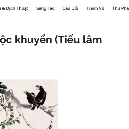
 & Dịch Thuật
Sáng Tác
Câu Đối
Tranh Vẽ
Thư Ph
uộc khuyển (Tiếu lâm