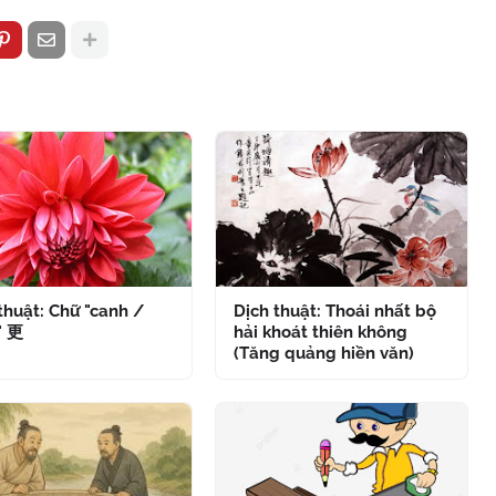
thuật: Chữ "canh /
Dịch thuật: Thoái nhất bộ
" 更
hải khoát thiên không
(Tăng quảng hiền văn)