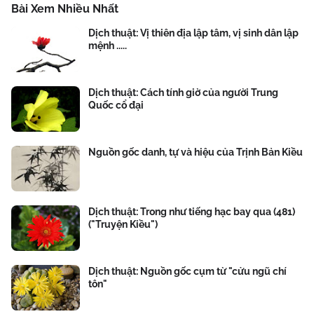
Bài Xem Nhiều Nhất
Dịch thuật: Vị thiên địa lập tâm, vị sinh dân lập
mệnh .....
Dịch thuật: Cách tính giờ của người Trung
Quốc cổ đại
Nguồn gốc danh, tự và hiệu của Trịnh Bản Kiều
Dịch thuật: Trong như tiếng hạc bay qua (481)
("Truyện Kiều")
Dịch thuật: Nguồn gốc cụm từ "cửu ngũ chí
tôn"