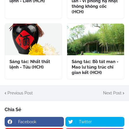
lệnh - Liên (HCH)
lan - Vi phong hạ nhật
thông không cốc
(HCH)
Sáng tác: Nhất thất
Sáng tác: Bồ tát man -
lệnh - Tửu (HCH)
Mao lư tùng trúc chi
gian kết (HCH)
Previous Post
Next Post
Chia Sẻ
Facebook
Twitter