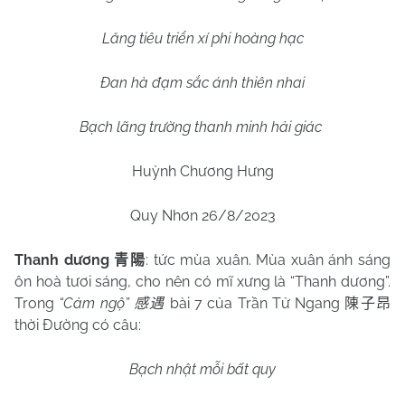
Lăng tiêu triển xí phi hoàng hạc
Đan hà đạm sắc ánh thiên nhai
Bạch lãng trường thanh minh hải giác
Huỳnh Chương Hưng
Quy Nhơn 26/8/2023
Thanh dương
: tức mùa xuân. Mùa xuân ánh sáng
青陽
ôn hoà tươi sáng, cho nên có mĩ xưng là “Thanh dương”.
Trong
“Cảm ngộ”
bài 7 của Trần Tử Ngang
感遇
陳子昂
thời Đường có câu:
Bạch nhật mỗi bất quy