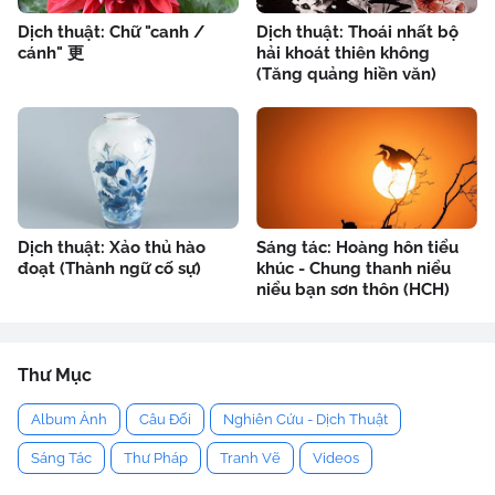
Dịch thuật: Chữ "canh /
Dịch thuật: Thoái nhất bộ
cánh" 更
hải khoát thiên không
(Tăng quảng hiền văn)
Dịch thuật: Xảo thủ hào
Sáng tác: Hoàng hôn tiểu
đoạt (Thành ngữ cố sự)
khúc - Chung thanh niểu
niểu bạn sơn thôn (HCH)
Thư Mục
Album Ảnh
Câu Đối
Nghiên Cứu - Dịch Thuật
Sáng Tác
Thư Pháp
Tranh Vẽ
Videos