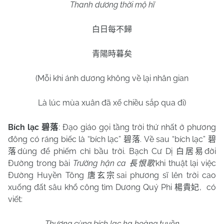
Thanh dương thời mộ hĩ
白日每不歸
青陽時暮矣
(Mỗi khi ánh dương không về lại nhân gian
Là lúc mùa xuân đã xế chiều sắp qua đi)
Bích lạc
: Đạo giáo gọi tầng trời thứ nhất ở phương
碧落
đông có ráng biếc là “bích lạc”
. Về sau “bích lạc”
碧落
碧
dùng để phiếm chỉ bầu trời. Bạch Cư Dị
đời
落
白居易
Đường trong bài
Trường hận ca
khi thuật lại việc
長恨歌
Đường Huyền Tông
sai phương sĩ lên trời cao
唐玄宗
xuống đất sâu khổ công tìm Dương Quý Phi
,
có
楊貴妃
viết:
Thượng cùng bích lạc hạ hoàng tuyền