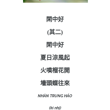
閑中好
(
其二
)
閑中好
夏日涼風起
火噴榴花開
墻頭蝶往來
NHÀN TRUNG HẢO
(kì nhị)