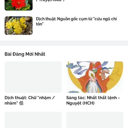
Dịch thuật: Nguồn gốc cụm từ "cửu ngũ chí
tôn"
Bài Đăng Mới Nhất
Dịch thuật: Chữ "nhậm /
Sáng tác: Nhất thất lệnh -
nhâm" 任
Nguyệt (HCH)