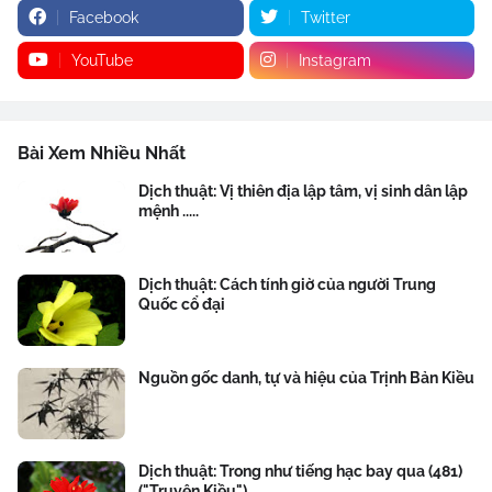
Facebook
Twitter
YouTube
Instagram
Bài Xem Nhiều Nhất
Dịch thuật: Vị thiên địa lập tâm, vị sinh dân lập
mệnh .....
Dịch thuật: Cách tính giờ của người Trung
Quốc cổ đại
Nguồn gốc danh, tự và hiệu của Trịnh Bản Kiều
Dịch thuật: Trong như tiếng hạc bay qua (481)
("Truyện Kiều")