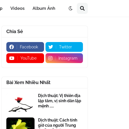
áp
Videos
Album Ảnh
Chia Sẻ
Facebook
Twitter
YouTube
Instagram
Bài Xem Nhiều Nhất
Dịch thuật: Vị thiên địa
lập tâm, vị sinh dân lập
mệnh .....
Dịch thuật: Cách tính
giờ của người Trung