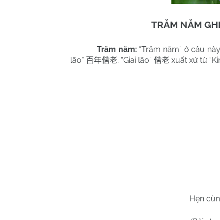
TRĂM NĂM GHI 
Trăm năm:
“Trăm năm” ở câu này 
lão”
. “Giai lão”
xuất xứ từ “K
百年偕老
偕老
Hẹn cùn