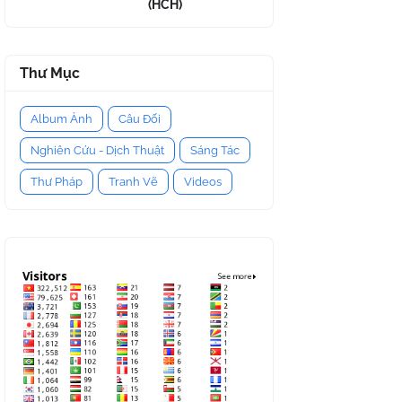
(HCH)
Thư Mục
Album Ảnh
Câu Đối
Nghiên Cứu - Dịch Thuật
Sáng Tác
Thư Pháp
Tranh Vẽ
Videos