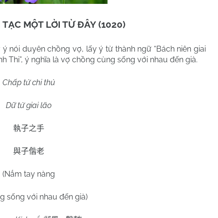
TẠC MỘT LỜI TỪ ĐÂY (1020)
ý nói duyên chồng vợ, lấy ý từ thành ngữ “Bách niên giai
inh Thi”, ý nghĩa là vợ chồng cùng sống với nhau đến già.
Chấp tử chi thủ
Dữ tử giai lão
執子之手
與子偕老
(Nắm tay nàng
g sống với nhau đến già)