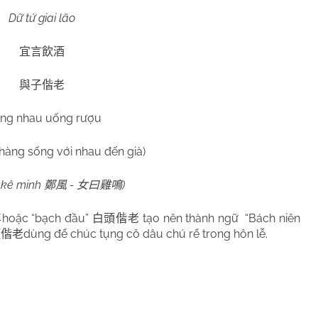
Dữ tử giai lão
宜言飲酒
與子偕老
ùng nhau uống rượu
àng sống với nhau đến già)
 minh
-
)
鄭風
女曰雞鳴
hoặc “bạch đầu”
tạo nên thành ngữ “Bách niên
年
白頭偕老
dùng để chúc tụng cô dâu chú rể trong hôn lễ.
頭偕老