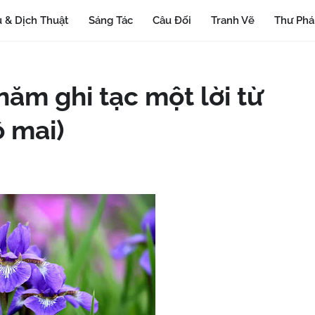
 & Dịch Thuật
Sáng Tác
Câu Đối
Tranh Vẽ
Thư Ph
năm ghi tạc một lời từ
ộ mai)