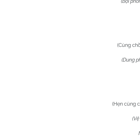
(Bội phong – Kí
(Cùng chồ
(Dung phong – Q
(Hẹn cùng c
(Vệ