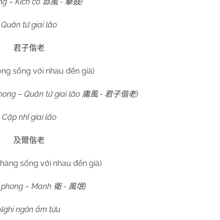
ch cổ
-
)
邶風
擊鼓
Quân tử giai lão
君子偕老
ng sống với nhau đến già)
uân tử giai lão
-
)
庸風
君子偕老
Cập nhĩ giai lão
及爾偕老
hàng sống với nhau đến già)
 phong – Manh
-
)
衛
風氓
Nghi ngôn ẩm tửu