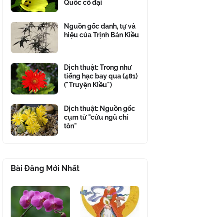
Quốc cổ đại
Nguồn gốc danh, tự và
hiệu của Trịnh Bản Kiều
Dịch thuật: Trong như
tiếng hạc bay qua (481)
("Truyện Kiều")
Dịch thuật: Nguồn gốc
cụm từ "cửu ngũ chí
tôn"
Bài Đăng Mới Nhất