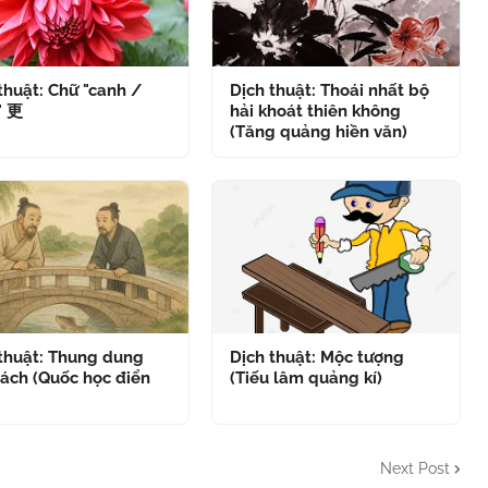
thuật: Chữ "canh /
Dịch thuật: Thoái nhất bộ
" 更
hải khoát thiên không
(Tăng quảng hiền văn)
 thuật: Thung dung
Dịch thuật: Mộc tượng
ách (Quốc học điển
(Tiếu lâm quảng kí)
Next Post