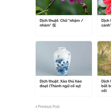
Dịch thuật: Chữ "nhậm /
Dịch 
nhâm" 任
cánh
Dịch thuật: Xảo thủ hào
Dịch
đoạt (Thành ngữ cố sự)
bất b
cố)
Previous Post