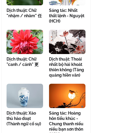
Dịch thuật: Chữ
Sáng tác: Nhất
"nhậm / nhâm" 任
thất lệnh - Nguyệt
(HCH)
Dịch thuật: Chữ
Dịch thuật: Thoái
"canh / cánh" 更
nhất bộ hải khoát
thiên không (Tăng
quảng hiền văn)
Dịch thuật: Xảo
Sáng tác: Hoàng
thủ hào đoạt
hôn tiểu khúc -
(Thành ngữ cố sự)
Chung thanh niểu
niểu bạn sơn thôn