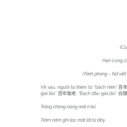
(C
Hẹn cùng ch
(Trịnh phong – Nữ viết kê
Về sau, người ta thêm từ “bách niên”
百
giai lão”
, “Bạch đầu giai lão”
百年偕老
白
Trông chàng nàng mới rỉ tai
Trăm năm ghi tạc một lời từ đây