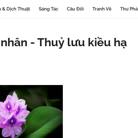
 & Dịch Thuật
Sáng Tác
Câu Đối
Tranh Vẽ
Thư Ph
nhân - Thuỷ lưu kiều hạ