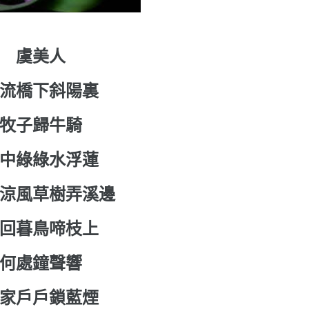
虞美人
流橋下斜陽裏
牧子歸牛騎
中綠綠水浮蓮
涼風草樹弄溪邊
回暮鳥啼枝上
何處鐘聲響
家戶戶鎖藍煙