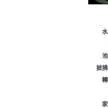
水
池
披拂
轉
家