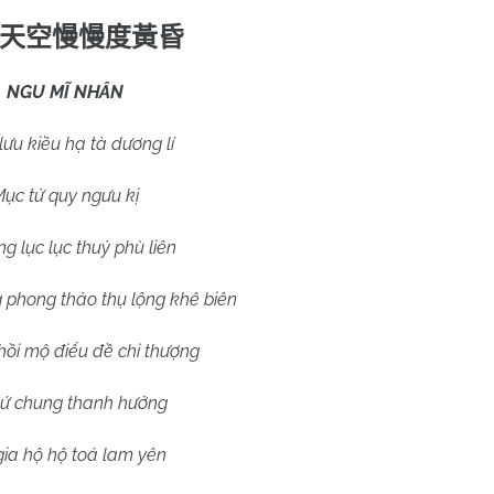
天空慢慢度黃昏
NGU MĨ NHÂN
lưu kiều hạ tà dương lí
ục tử quy ngưu kị
ung lục lục thuỷ phù liên
g phong thảo thụ lộng khê biên
ồi mộ điểu đề chi thượng
ứ chung thanh hưởng
gia hộ hộ toả lam yên