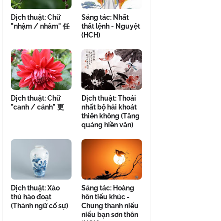
Dịch thuật: Chữ
Sáng tác: Nhất
"nhậm / nhâm" 任
thất lệnh - Nguyệt
(HCH)
Dịch thuật: Chữ
Dịch thuật: Thoái
"canh / cánh" 更
nhất bộ hải khoát
thiên không (Tăng
quảng hiền văn)
Dịch thuật: Xảo
Sáng tác: Hoàng
thủ hào đoạt
hôn tiểu khúc -
(Thành ngữ cố sự)
Chung thanh niểu
niểu bạn sơn thôn