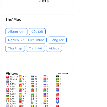
(HCH)
Thư Mục
Album Ảnh
Câu Đối
Nghiên Cứu - Dịch Thuật
Sáng Tác
Thư Pháp
Tranh Vẽ
Videos