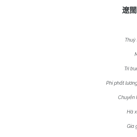
遼闊
Thuỷ 
M
Trì tr
Phi phất lươn
Chuyển h
Hà x
Gia 