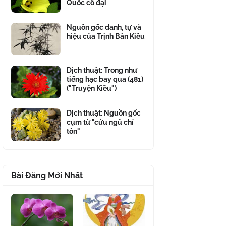
Quốc cổ đại
Nguồn gốc danh, tự và
hiệu của Trịnh Bản Kiều
Dịch thuật: Trong như
tiếng hạc bay qua (481)
("Truyện Kiều")
Dịch thuật: Nguồn gốc
cụm từ "cửu ngũ chí
tôn"
Bài Đăng Mới Nhất