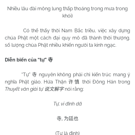
Nhiều lâu đài mông lung thấp thoáng trong mưa trong
khói)
Có thể thấy thời Nam Bắc triều, việc xây dựng
chúa Phật một cách đại quy mô đã thành thời thượng.
số lượng chùa Phật nhiều khiến người ta kinh ngạc.
Diễn biến của “tự”
寺
“Tự”
nguyên không phải chỉ kiến trúc mang ý
寺
nghĩa Phật giáo. Hứa Thận
thời Đông Hán trong
许慎
Thuyết văn giải tự
nói rằng:
说文解字
Tự, vi đình dã
寺
,
为廷也
(Tự là đình)