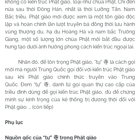
không có kiến trúc Phật giáo, loại như chùa Phật. Chỉ đến
nửa sau thời Đông Hán, nhất là thời Lưỡng Tấn, Nam
Bắc triều, Phật giáo mới được xem là một tôn giáo độc
lập và hoàn chỉnh lần lượt truyền bá đồng thời lưu hành
vùng thượng du, hạ du Hoàng Hà và nam bắc Trường
Giang, một số lượng lớn chùa Phật mới bắt đầu được
hưng tạo dưới ảnh hưởng phong cách kiến trúc ngoại lai.
Nhân đó, để tôn trọng Phật giáo, “tự”
là cách gọi
寺
mới mà người Trung Quốc gọi đối với kiến trúc Phật giáo
sau khi Phật giáo chính thức truyền vào Trung
Quốc.
Đem “tự”
, danh từ gọi quan thự cao cấp của
寺
triều đình dùng để gọi kiến trúc Phật giáo, đủ để chứng
minh sự kính trọng của kẻ thống trị đương thời đối với
Phật giáo. … (còn tiếp)
Phụ lục
Nguồn gốc của “tự”
trong Phật giáo
寺