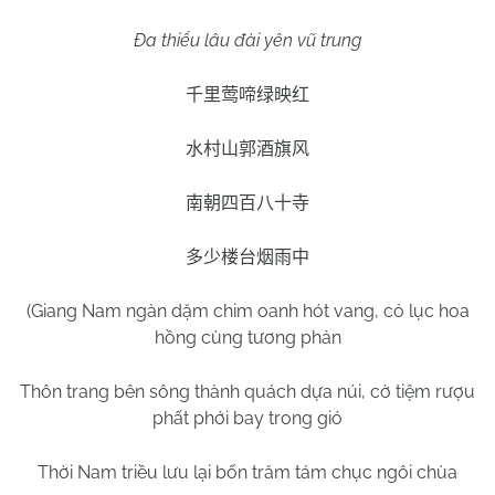
Đa thiểu lâu đài yên vũ trung
千里莺啼绿映红
水村山郭酒旗风
南朝四百八十寺
多少楼台烟雨中
(Giang
Nam
ngàn dặm chim oanh hót vang, cỏ lục hoa
hồng cùng tương phản
Thôn trang bên sông thành quách dựa núi, cờ tiệm rượu
phất phới bay trong gió
Thời
Nam
triều lưu lại bốn trăm tám chục ngôi chùa