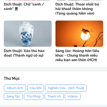
Dịch thuật: Chữ "canh /
Dịch thuật: Thoái nhất bộ
cánh" 更
hải khoát thiên không
(Tăng quảng hiền văn)
Dịch thuật: Xảo thủ hào
Sáng tác: Hoàng hôn tiểu
đoạt (Thành ngữ cố sự)
khúc - Chung thanh niểu
niểu bạn sơn thôn (HCH)
Thư Mục
Album Ảnh
Câu Đối
Nghiên Cứu - Dịch Thuật
Sáng Tác
Thư Pháp
Tranh Vẽ
Videos