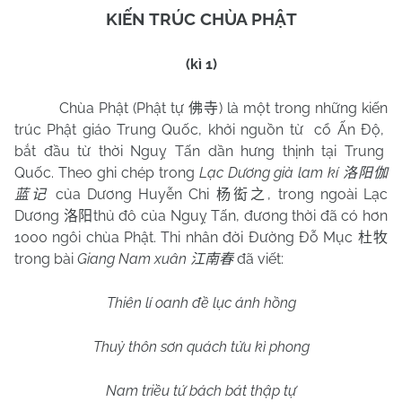
KIẾN TRÚC CHÙA PHẬT
(kì 1)
Chùa Phật (Phật tự
) là một trong những kiến
佛寺
trúc Phật giáo Trung Quốc, khởi nguồn từ
cổ Ấn Độ,
bắt đầu từ thời Nguỵ Tấn dần hưng thịnh tại Trung
Quốc. Theo ghi chép trong
Lạc Dương già lam kí
洛阳伽
của Dương Huyễn Chi
, trong ngoài Lạc
蓝记
杨衒之
Dương
thủ đô của Nguỵ Tấn, đương thời đã có hơn
洛阳
1000 ngôi chùa Phật. Thi nhân đời Đường Đỗ Mục
杜牧
trong bài
Giang Nam xuân
đã viết:
江南春
Thiên lí oanh đề lục ánh hồng
Thuỷ thôn sơn quách tửu kì phong
Nam
triều tứ bách bát thập tự