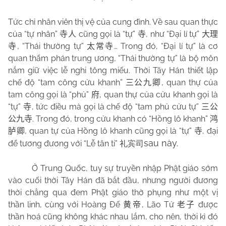
Tức chỉ nhân viên thị vệ của cung đình. Về sau quan thực
của “tự nhân”
cũng gọi là “tự”
, như “Đại lí tự”
寺人
寺
大理
, “Thái thường tự”
… Trong đó, “Đại lí tự” là cơ
寺
太常寺
quan thẩm phán trung ương, “Thái thường tự” là bộ môn
nắm giữ việc lễ nghi tông miếu. Thời Tây Hán thiết lập
chế độ “tam công cửu khanh”
, quan thự của
三公九卿
tam công gọi là “phủ”
, quan thự của cửu khanh gọi là
府
“tự”
, tức điều mà gọi là chế độ “tam phủ cửu tự”
寺
三公
. Trong đó, trong cửu khanh có “Hồng lô khanh”
公九寺
鸿
, quan tự của Hồng lô khanh cũng gọi là “tự”
, đại
胪卿
寺
sau này.
để tương đương với “Lễ tân ti”
礼宾司
Ở Trung Quốc, tuy sự truyền nhập Phật giáo sớm
vào cuối thời Tây Hán đã bắt đầu, nhưng người đương
thời chẳng qua đem Phật giáo thờ phụng như một vị
thần linh, cùng với Hoàng Đế
, Lão Tử
được
黄帝
老子
thần hoá cũng không khác nhau lắm, cho nên, thời kì đó