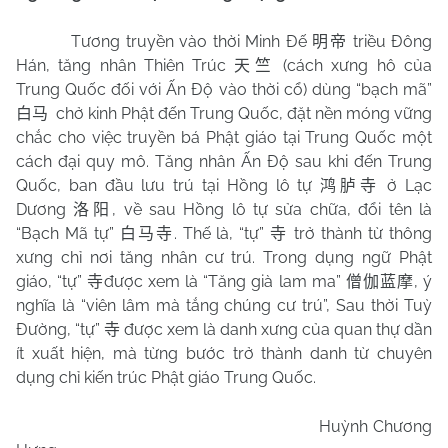
Tương truyền vào thời Minh Đế
triều Đông
明帝
Hán, tăng nhân Thiên Trúc
(cách xưng hô của
天竺
Trung Quốc đối với Ấn Độ vào thời cổ) dùng “bạch mã”
chở kinh Phật đến Trung Quốc, đặt nền móng vững
白马
chắc cho việc truyền bá Phật giáo tại Trung Quốc một
cách đại quy mô. Tăng nhân Ấn Độ sau khi đến Trung
Quốc, ban đầu lưu trú tại Hồng lô tự
ở Lạc
鸿胪寺
Dương
, về sau Hồng lô tự sửa chữa, đổi tên là
洛阳
“Bạch Mã tự”
. Thế là, “tự”
trở thành từ thông
白马寺
寺
xưng chỉ nơi tăng nhân cư trú. Trong dụng ngữ Phật
giáo, “tự”
được xem là “Tăng già lam ma”
, ý
寺
僧伽蓝摩
nghĩa là “viên lâm mà tắng chúng cư trú”, Sau thời Tuỳ
Đường, “tự”
được xem là danh xưng của quan thự dần
寺
ít xuất hiện, mà từng bước trở thành danh từ chuyên
dụng chỉ kiến trúc Phật giáo Trung Quốc.
Huỳnh Chương