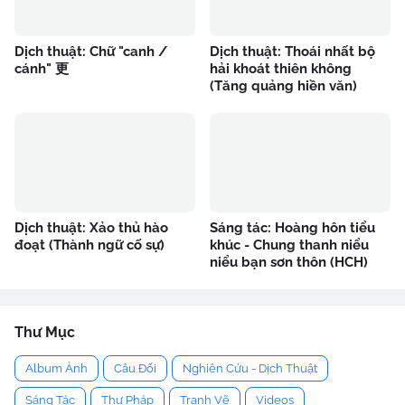
Dịch thuật: Chữ "canh /
Dịch thuật: Thoái nhất bộ
cánh" 更
hải khoát thiên không
(Tăng quảng hiền văn)
Dịch thuật: Xảo thủ hào
Sáng tác: Hoàng hôn tiểu
đoạt (Thành ngữ cố sự)
khúc - Chung thanh niểu
niểu bạn sơn thôn (HCH)
Thư Mục
Album Ảnh
Câu Đối
Nghiên Cứu - Dịch Thuật
Sáng Tác
Thư Pháp
Tranh Vẽ
Videos