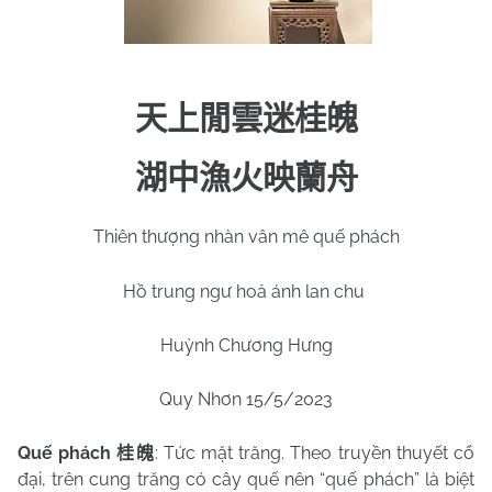
天上閒雲迷桂魄
湖中漁火映蘭舟
Thiên thượng nhàn vân mê quế phách
Hồ trung ngư hoả ánh lan chu
Huỳnh Chương Hưng
Quy Nhơn 15/5/2023
Quế phách
: Tức mặt trăng. Theo truyền thuyết cổ
桂魄
đại, trên cung trăng có cây quế nên “quế phách” là biệt