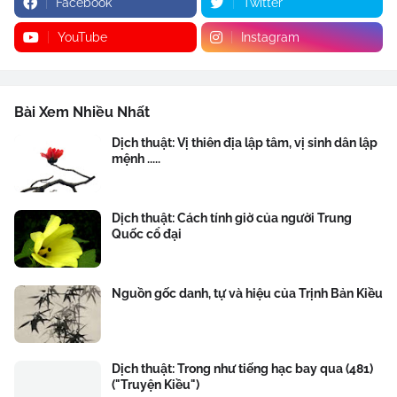
Facebook
Twitter
YouTube
Instagram
Bài Xem Nhiều Nhất
Dịch thuật: Vị thiên địa lập tâm, vị sinh dân lập
mệnh .....
Dịch thuật: Cách tính giờ của người Trung
Quốc cổ đại
Nguồn gốc danh, tự và hiệu của Trịnh Bản Kiều
Dịch thuật: Trong như tiếng hạc bay qua (481)
("Truyện Kiều")