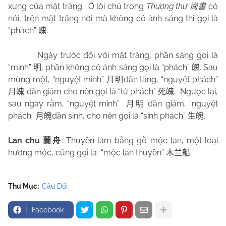
xưng của mặt trăng.
Ở lời chú trong
Thượng thư
có
尚書
nói, trên mặt trăng nơi mà không có ánh sáng thì gọi là
“phách”
.
魄
Ngày trước đối với mặt trăng, phần sáng gọi là
“minh”
, phần không có ánh sáng gọi là “phách”
. Sau
明
魄
mùng một, “nguyệt minh”
dần tăng, “nguyệt phách”
月明
dần giảm cho nên gọi là “tử phách”
.
Ngược lại,
月魄
死魄
sau ngày rằm, “nguyệt minh”
dần giảm, “nguyệt
月明
phách”
dần sinh, cho nên gọi là “sinh phách”
.
月魄
生魄
Lan chu
: Thuyền làm bằng gỗ mộc lan, một loại
蘭舟
hương mộc, cũng gọi là
“mộc lan thuyền”
.
木兰船
Thư Mục:
Câu Đối
Facebook