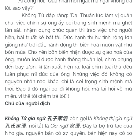
Ai Công nói: “Quả nhân hỏi ngài, mà ngài không trả
lời, sao vậy?”
Khổng Tử đáp rằng: “Đại Thuấn lúc làm vị quân
chủ, việc chính sự ông ấy coi trọng sinh mệnh mà ghét
tàn sát, nhậm dụng chức quan thì trao việc cho người
hiền, bãi truất kẻ bất tài. Đức hạnh thì hư tĩnh rộng lớn
giống như trời đất, hành động thì biến hoá muôn vật như
bốn mùa. Cho nên bốn biển nhận được sự giáo hoá của
ông, muôn loài được hanh thông thuận lợi, chim phụng
đến bay lượn, kì lân xuất hiện ra, loài chim loài thú đều
tuần phục mĩ đức của ông. Những việc đó không có
nguyên nhân nào khác, chỉ là coi trọng sinh mệnh mà
thôi. Đạo lí đó ngài bỏ đi không hỏi, mà lại hỏi về mũ
miện, vì thế tôi chậm trả lời.” )
Chú của người dịch
Khổng Tử gia ngữ
: còn gọi là
Khổng thị gia ngữ
孔子家语
, nói tắt là
Gia ngữ
. Đây là bộ trứ tác của
孔氏家语
家语
Nho gia, nguyên bản có 27 quyển, bản hiện nay có 10