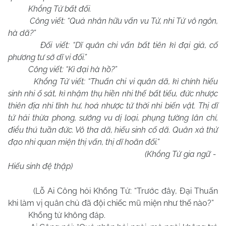
Khổng Tử bất đối.
Công viết: “Quả nhân hữu vấn vu Tử, nhi Tử vô ngôn,
hà dã?”
Đối viết: “Dĩ quân chi vấn bất tiên kì đại giả, cố
phương tư sở dĩ vi đối.”
Công viết: “Kì đại hà hồ?”
Khổng Tử viết: “Thuấn chi vi quân dã, kì chính hiếu
sinh nhi ố sát, kì nhậm thụ hiền nhi thế bất tiếu, đức nhược
thiên địa nhi tĩnh hư, hoá nhược tứ thời nhi biến vật. Thị dĩ
tứ hải thừa phong, sướng vu dị loại, phụng tường lân chí,
điểu thú tuần đức. Vô tha dã, hiếu sinh cố dã. Quân xả thử
đạo nhi quan miện thị vấn, thị dĩ hoãn đối.”
(Khổng Tử gia ngữ -
Hiếu sinh đệ thập)
(Lỗ Ai Công hỏi Khổng Tử: “Trước đây, Đại Thuấn
khi làm vị quân chủ đã đội chiếc mũ miện như thế nào?”
Khổng tử không đáp.