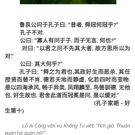
: “
,
?”
鲁哀公问于孔子曰
昔者
舜冠何冠乎
.
孔子不对
: “
,
,
?”
公曰
寡人有问于子
而子无言
何也
: “
,
对曰
以君之问不先其大者
故方思所以为
.”
对
:
?”
公曰
其大何乎
: “
,
,
孔子曰
舜之为君也
其政好生而恶杀
其任
,
,
.
授贤而替不肖
德若天地而静虚
化若四时而变物
,
,
,
.
是以四海承风
畅于异类
凤翔麟至
鸟兽驯德
无他
,
.
,
.”
也
好生故也
君舍此道而冠冕是问
是以缓对
(
-
孔子家語
好
生第十
)
Lỗ Ai Công vấn vu Khổng Tử viết: “Tích giả, Thuấn
quán hà quan hồ?”