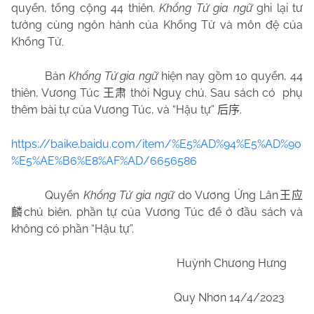
quyển, tổng cộng 44 thiên.
Khổng Tử gia ngữ
ghi lại tư
tưởng cùng ngôn hành của Khổng Tử và môn đệ của
Khổng Tử.
Bản
Khổng Tử gia ngữ
hiện nay gồm 10 quyển, 44
thiên, Vương Túc
thời Nguỵ chú. Sau sách có
phụ
王肃
thêm bài tự của Vương Túc, và “Hậu tự”
.
后序
https://baike.baidu.com/item/%E5%AD%94%E5%AD%90
%E5%AE%B6%E8%AF%AD/6656586
Quyển
Khổng Tử gia ngữ
do Vương Ứng Lân
王应
chủ biên, phần tự của Vương Túc để ở đầu sách và
麟
không có phần “Hậu tự”.
Huỳnh Chương Hưng
Quy Nhơn 14/4/2023