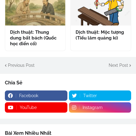
Dịch thuật: Thung
Dịch thuật: Mộc tượng
dung bất bách (Quốc
(Tiếu lâm quảng kí)
học điển cố)
Previous Post
Next Post
Chia Sẻ
Facebook
Twitter
YouTube
Instagram
Bài Xem Nhiều Nhất