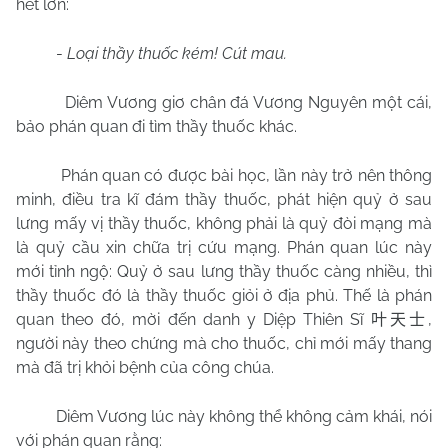
hét lớn:
-
Loại thầy thuốc kém! Cút mau.
Diêm Vương giơ chân đá Vương Nguyên một cái,
bảo phán quan đi tìm thầy thuốc khác.
Phán quan có được bài học, lần này trở nên thông
minh, điều tra kĩ đám thầy thuốc, phát hiện quỷ ở sau
lưng mấy vị thầy thuốc, không phải là quỷ đòi mạng mà
là quỷ cầu xin chữa trị cứu mạng. Phán quan lúc này
mới tỉnh ngộ: Quỷ ở sau lưng thầy thuốc càng nhiều, thì
thầy thuốc đó là thầy thuốc giỏi ở địa phủ. Thế là phán
quan theo đó, mời đến danh y Diệp Thiên Sĩ
,
叶天士
người này theo chứng mà cho thuốc, chỉ mới mấy thang
mà đã trị khỏi bệnh của công chúa.
Diêm Vương lúc này không thể không cảm khái, nói
với phán quan rằng: