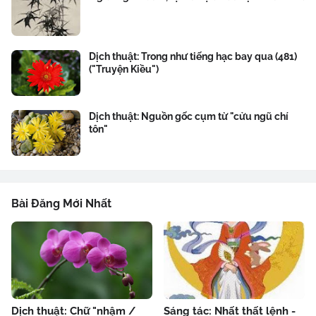
Dịch thuật: Trong như tiếng hạc bay qua (481)
("Truyện Kiều")
Dịch thuật: Nguồn gốc cụm từ "cửu ngũ chí
tôn"
Bài Đăng Mới Nhất
Dịch thuật: Chữ "nhậm /
Sáng tác: Nhất thất lệnh -