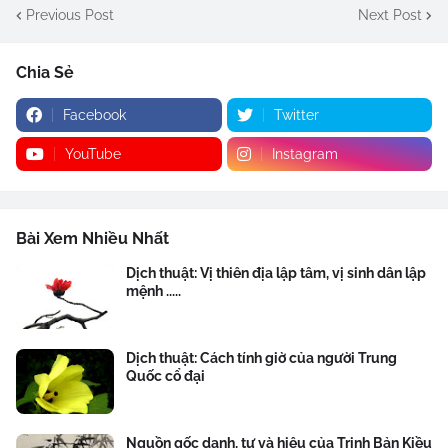
Previous Post
Next Post
Chia Sẻ
Facebook
Twitter
YouTube
Instagram
Bài Xem Nhiều Nhất
Dịch thuật: Vị thiên địa lập tâm, vị sinh dân lập
mệnh .....
Dịch thuật: Cách tính giờ của người Trung
Quốc cổ đại
Nguồn gốc danh, tự và hiệu của Trịnh Bản Kiều