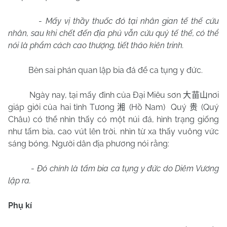
-
Mấy vị thầy thuốc đó tại nhân gian tế thế cứu
nhân, sau khi chết đến địa phủ vẫn cứu quỷ tế thế, có thể
nói là phẩm cách cao thượng, tiết tháo kiên trinh.
Bèn sai phán quan lập bia đá để ca tụng y đức.
Ngày nay, tại mấy đỉnh của Đại Miêu sơn
nơi
大苗山
giáp giới của hai tỉnh Tương
(Hồ
Nam
)
Quý
(Quý
湘
贵
Châu) có thể nhìn thấy có một núi đá, hình trạng giống
như tấm bia, cao vút lên trời, nhìn từ xa thấy vuông vức
sáng bóng. Người dân địa phương nói rằng:
-
Đó chính là tấm bia ca tụng y đức do Diêm Vương
lập ra.
Phụ kí