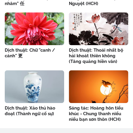
nhâm" 任
Nguyệt (HCH)
Dịch thuật: Chữ "canh /
Dịch thuật: Thoái nhất bộ
cánh" 更
hải khoát thiên không
(Tăng quảng hiền văn)
Dịch thuật: Xảo thủ hào
Sáng tác: Hoàng hôn tiểu
đoạt (Thành ngữ cố sự)
khúc - Chung thanh niểu
niểu bạn sơn thôn (HCH)