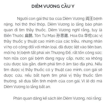
DIÊM VƯƠNG CẦU Y
Người con gái thứ ba của Diêm Vương
bệnh
阎王
nặng, hơi thở thoi thóp, Diêm Vương lo lắng bảo phán
quan đi tìm thầy thuốc. Diêm Vương nghĩ rằng, tuy là
Biển Thước
, Tôn Tư Mạo
, Hoa Đà
các vị
扁鹊
孙思邈
华佗
thầy thuốc y thuật cao minh của các triều, nhưng nhân
vì họ có công đối với nhân loại, đã được liệt vào tiên ban,
mời họ trị bệnh tất phải xin Thượng Đế, rất tốn công sức;
hơn nữa con gái bệnh đang nguy cấp, nước xa không
cứu được lửa gần, đành phải tìm ở âm tào địa phủ. Nếu
tìm được vị thầy thuốc có y thuật cao minh, con gái sẽ
được cứu, nếu bất hạnh tìm phải vị thầy thuốc tầm
thường, sẽ đưa tiễn tính mệnh của con gái. Vì lẽ đó mà
Diêm Vương lo lắng bất an.
Phán quan dâng kế sách lên Diêm Vương, nói rằng: