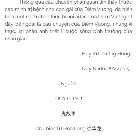
Thông qua câu chuyện phán quan tìm thầy thuốc
cao minh trị bệnh cho con gái của Diêm Vương, đã triển
hiện một cách chân thực hỉ nội ai lạc của Diêm Vương. Ở
đây bề ngoài là câu chuyện của Diêm Vương, nhưng kì
thực, lại phản ánh triết lí cuộc sống bình thường của
nhân gian.
Huỳnh Chương Hưng
Quy Nhơn 28/4/2023
Nguồn
QUỶ CỐ SỰ
鬼故事
Chủ biên:Từ Hoa Long
徐华龙