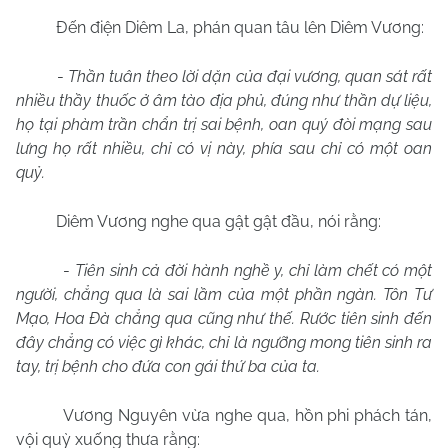
Đến điện Diêm La, phán quan tâu lên Diêm Vương:
-
Thần tuân theo lời dặn của đại vương, quan sát rất
nhiều thầy thuốc ở âm tào địa phủ, đúng như thần dự liệu,
họ tại phàm trần chẩn trị sai bệnh, oan quý đòi mạng sau
lưng họ rất nhiều, chỉ có vị này, phía sau chỉ có một oan
quỷ.
Diêm Vương nghe qua gật gật đầu, nói rằng:
-
Tiên sinh cả đời hành nghề y, chỉ làm chết có một
người, chẳng qua là sai lầm của một phần ngàn. Tôn Tư
Mạo, Hoa Đà chẳng qua cũng như thế. Rước tiên sinh đến
đây chẳng có việc gì khác, chỉ là ngưỡng mong tiên sinh ra
tay, trị bệnh cho đứa con gái thứ ba của ta.
Vương Nguyên vừa nghe qua, hồn phi phách tán,
vội quỳ xuống thưa rằng: