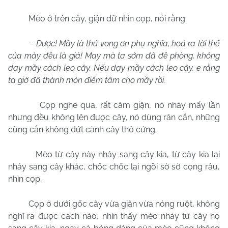
Mèo ở trên cây, giận dữ nhìn cọp, nói rằng:
-
Được! Mầy là thứ vong ơn phụ nghĩa, hoá ra lời thế
của mày đều là giả! May mà ta sớm đã đề phòng, không
dạy mầy cách leo cây. Nếu dạy mầy cách leo cây, e rằng
ta giờ đã thành món điểm tâm cho mầy rồi.
Cọp nghe qua, rất căm giận, nó nhảy mấy lần
nhưng đều không lên được cây, nó dùng răn cắn, những
cũng cắn không đứt cành cây thô cứng.
Mèo từ cây này nhảy sang cây kia, từ cây kia lại
nhảy sang cây khác, chốc chốc lại ngồi sờ sờ cọng râu,
nhìn cọp.
Cọp ở dưới gốc cây vừa giận vừa nóng ruột, không
nghĩ ra được cách nào, nhìn thấy mèo nhảy từ cây nọ