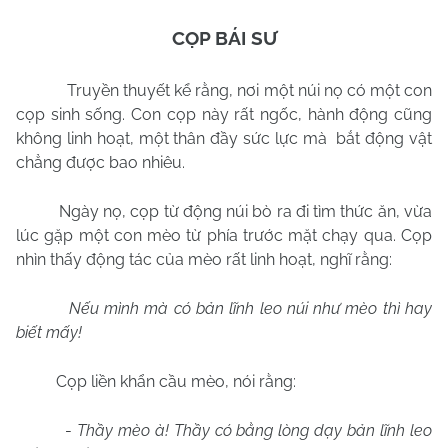
CỌP BÁI SƯ
Truyền thuyết kể rằng, nơi một núi nọ có một con
cọp sinh sống. Con cọp này rất ngốc, hành động cũng
không linh hoạt, một thân đầy sức lực mà bắt động vật
chẳng được bao nhiêu.
Ngày nọ, cọp từ động núi bò ra đi tìm thức ăn, vừa
lúc gặp một con mèo từ phía trước mặt chạy qua. Cọp
nhìn thấy động tác của mèo rất linh hoạt, nghĩ rằng:
Nếu mình mà có bản lĩnh leo núi như mèo thì hay
biết mấy!
Cọp liền khẩn cầu mèo, nói rằng:
-
Thầy mèo à! Thầy có bằng lòng dạy bản lĩnh leo