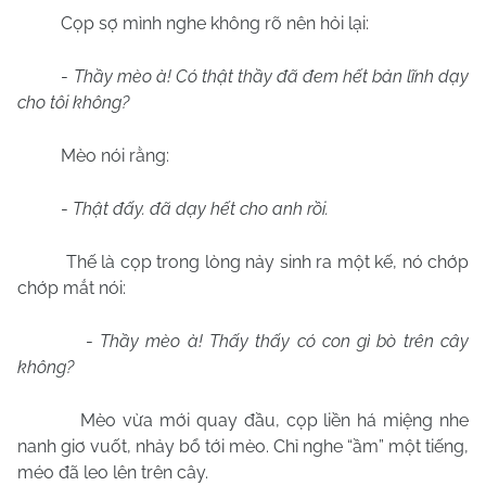
Cọp sợ mình nghe không rõ nên hỏi lại:
-
Thầy mèo à! Có thật thầy đã đem hết bản lĩnh dạy
cho tôi không?
Mèo nói rằng:
-
Thật đấy. đã dạy hết cho anh rồi.
Thế là cọp trong lòng nảy sinh ra một kế, nó chớp
chớp mắt nói:
-
Thầy mèo à! Thấy thấy có con gì bò trên cây
không?
Mèo vừa mới quay đầu, cọp liền há miệng nhe
nanh giơ vuốt, nhảy bổ tới mèo. Chỉ nghe “ầm” một tiếng,
méo đã leo lên trên cây.