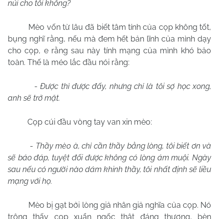
núi cho tôi không?
Mèo vốn từ lâu đã biết tâm tính của cọp không tốt,
bụng nghĩ rằng, nếu mà đem hết bản lĩnh của mình dạy
cho cọp, e rằng sau này tính mạng của mình khó bảo
toàn. Thế là méo lắc đầu nói rằng:
-
Được thì được đấy, nhưng chỉ là tôi sợ học xong,
anh sẽ trở mặt.
Cọp cúi đầu vòng tay van xin mèo:
-
Thầy mèo à, chỉ cần thầy bằng lòng, tôi biết ơn và
sẽ báo đáp, tuyệt đối được không có lòng ám muội. Ngày
sau nếu có người nào dám khinh thầy, tôi nhất định sẽ liều
mạng với họ.
Mèo bị gạt bởi lòng giả nhân giả nghĩa của cọp. Nó
trông thấy cọp xuẩn ngốc thật đáng thương, bèn