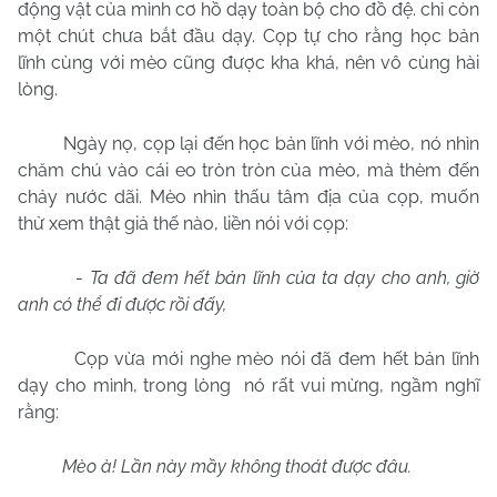
động vật của mình cơ hồ dạy toàn bộ cho đồ đệ. chỉ còn
một chút chưa bắt đầu dạy. Cọp tự cho rằng học bản
lĩnh cùng với mèo cũng được kha khá, nên vô cùng hài
lòng.
Ngày nọ, cọp lại đến học bản lĩnh với mèo, nó nhìn
chăm chú vào cái eo tròn tròn của mèo, mà thèm đến
chảy nước dãi. Mèo nhìn thấu tâm địa của cọp, muốn
thử xem thật giả thế nào, liền nói với cọp:
-
Ta đã đem hết bản lĩnh của ta dạy cho anh, giờ
anh có thể đi được rồi đấy,
Cọp vừa mới nghe mèo nói đã đem hết bản lĩnh
dạy cho mình, trong lòng
nó rất vui mừng, ngầm nghĩ
rằng:
Mèo à! Lần này mầy không thoát được đâu.