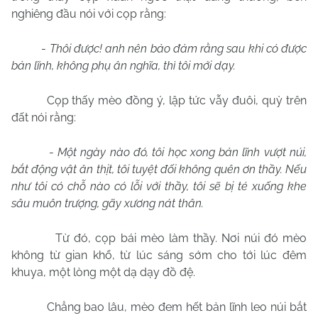
nghiêng đầu nói với cọp rằng:
-
Thôi được! anh nên bảo đảm rằng sau khi có được
bản lĩnh, không phụ ân nghĩa, thì tôi mới dạy.
Cọp thấy mèo đồng ý, lập tức vẫy đuôi, quỳ trên
đất nói rằng:
-
Một ngày nào đó, tôi học xong bản lĩnh vượt núi,
bắt động vật ăn thịt, tôi tuyệt đối không quên ơn thầy. Nếu
như tôi có chỗ nào có lỗi với thầy, tôi sẽ bị té xuống khe
sâu muôn trượng, gãy xương nát thân.
Từ đó, cọp bái mèo làm thầy. Nơi núi đó mèo
không từ gian khổ, từ lúc sáng sớm cho tới lúc đêm
khuya, một lòng một dạ dạy đồ đệ.
Chẳng bao lâu, mèo đem hết bản lĩnh leo núi bắt