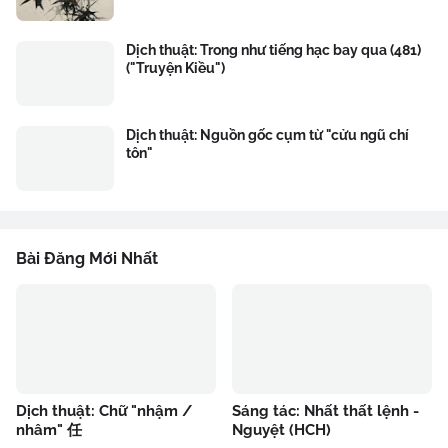
Dịch thuật: Trong như tiếng hạc bay qua (481)
("Truyện Kiều")
Dịch thuật: Nguồn gốc cụm từ "cửu ngũ chí
tôn"
Bài Đăng Mới Nhất
Dịch thuật: Chữ "nhậm /
Sáng tác: Nhất thất lệnh -
nhâm" 任
Nguyệt (HCH)