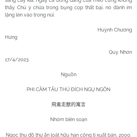
sang cây kia, ngay cả bóng dáng của mèo cũng không
thấy. Chủ ý chứa trong bụng cọp thất bại, nó đành im
lặng lẻn vào trong núi.
Huỳnh Chương
Hưng
Quy Nhơn
17/4/2023
Nguồn
PHI CẦM TẨU THÚ ĐÍCH NGỤ NGÔN
飛禽走獸的寓言
Nhóm biên soạn
Ngọc thụ đồ thư ấn loát hữu hạn công ti xuất bản, 2000.