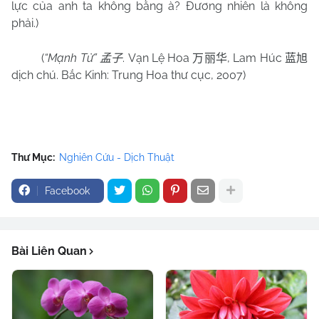
lực của anh ta không bằng à? Đương nhiên là không
phải.)
(
“Mạnh Tử”
. Vạn Lệ Hoa
, Lam Húc
孟子
万丽华
蓝旭
dịch chú. Bắc Kinh: Trung Hoa thư cục, 2007)
Thư Mục:
Nghiên Cứu - Dịch Thuật
Facebook
Bài Liên Quan