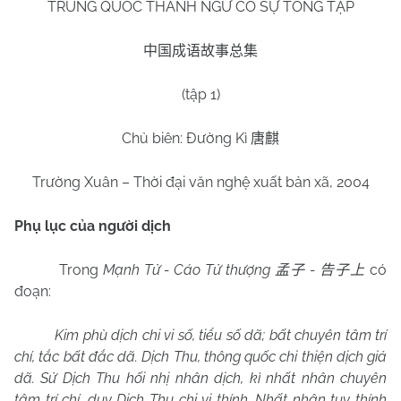
TRUNG QUỐC THÀNH NGỮ CỐ SỰ TỔNG TẬP
中国成语故事总集
(tập 1)
Chủ biên: Đường Kì
唐麒
Trường Xuân – Thời đại văn nghệ xuất bản xã, 2004
Phụ lục của người dịch
Trong
Mạnh Tử - Cáo Tử thượng
-
có
孟子
告子上
đoạn:
Kim phù dịch chi vi số, tiểu số dã; bất chuyên tâm trí
chí, tắc bất đắc dã. Dịch Thu, thông quốc chi thiện dịch giả
dã. Sử Dịch Thu hối nhị nhân dịch, kì nhất nhân chuyên
tâm trí chí, duy Dịch Thu chi vi thính. Nhất nhân tuy thính