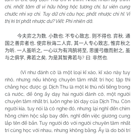
chi, nhất tâm dĩ vi hữu hồng hộc tương chí, tư viên cung
chước nhi xạ chi. Tuy dữ chi câu học, phất nhược chi hĩ. Vi
thị kì trí phất nhược dư? Viết: Phi nhiên dã.
,
;
,
.
,
今夫弈之为数
小数也
不专心致志
则不得也
弈秋
通
国之善弈者也
.
使弈秋诲二人弈
,
其一人专心致志
,
惟弈秋之
为听
.
一人虽听之
,
一心以为有鸿鹄将至
,
思援弓缴而射之
,
虽
?
:
.
与之俱学
,
弗若之矣
.
为是其智弗若与
曰
非然也
(Ví như đánh cờ là một loại kĩ xảo, kĩ xảo này tuy
nhỏ, nhưng nếu không chuyên tâm nhất trí học tập thì
chẳng học được gì. Dịch Thu là một kì thủ nổi tiếng trong
cả nước, để ông ấy dạy hai người đánh cờ, một người
chuyên tâm nhất trí, luôn nghe lời dạy của Dịch Thu. Còn
người kia, tuy nói là có nghe đó, nhưng lại nghĩ đến chim
hồng chim hộc sắp bay đến, nghĩ đến việc giương cung
lắp tên để bắn. Tuy người đó với người chuyên tâm nhất
trí cùng học với nhau, nhưng không bằng. Ấy là do bởi trí