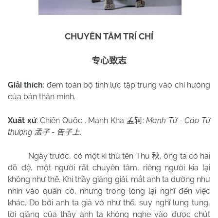
CHUYÊN TÂM TRÍ CHÍ
专心致志
Giải thích
: đem toàn bộ tinh lực tập trung vào chí hướng
của bản thân mình.
Xuất xứ
: Chiến Quốc . Mạnh Kha
:
Mạnh Tử - Cáo Tử
孟轲
thượng
-
.
孟子
告子上
Ngày trước, có một kì thủ tên Thu
, ông ta có hai
秋
đồ đệ, một người rất chuyên tâm, riêng người kia lại
không như thế. Khi thầy giảng giải, mắt anh ta dường như
nhìn vào quân cờ, nhưng trong lòng lại nghĩ đến việc
khác. Do bởi anh ta giả vờ như thế, suy nghĩ lung tung,
lời giảng của thầy anh ta không nghe vào được chút