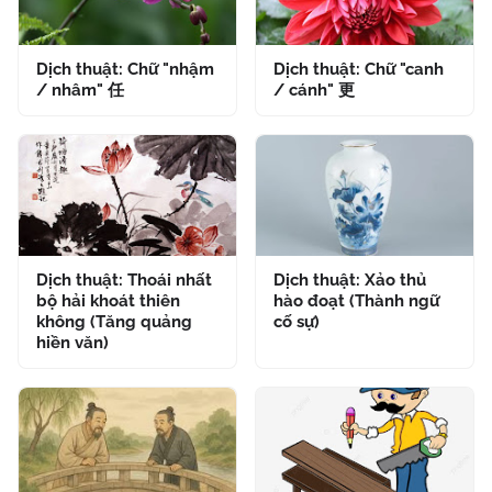
Dịch thuật: Chữ "nhậm
Dịch thuật: Chữ "canh
/ nhâm" 任
/ cánh" 更
Dịch thuật: Thoái nhất
Dịch thuật: Xảo thủ
bộ hải khoát thiên
hào đoạt (Thành ngữ
không (Tăng quảng
cố sự)
hiền văn)