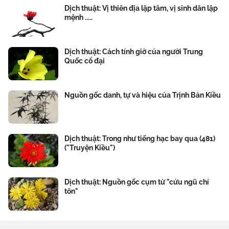
Dịch thuật: Vị thiên địa lập tâm, vị sinh dân lập
mệnh .....
Dịch thuật: Cách tính giờ của người Trung
Quốc cổ đại
Nguồn gốc danh, tự và hiệu của Trịnh Bản Kiều
Dịch thuật: Trong như tiếng hạc bay qua (481)
("Truyện Kiều")
Dịch thuật: Nguồn gốc cụm từ "cửu ngũ chí
tôn"