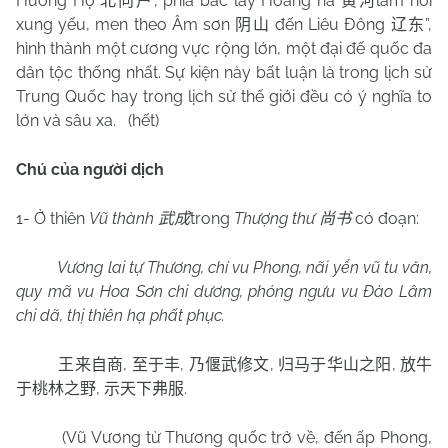
Hướng Hộ
, phía bắc lấy Hoàng hà
làm nơi
北向户
黄河
xung yếu, men theo Âm sơn
đến Liêu Đông
”,
阴山
辽东
hình thành một cương vực rộng lớn, một đại đế quốc đa
dân tộc thống nhất. Sự kiện này bất luận là trong lịch sử
Trung Quốc hay trong lịch sử thế giới đều có ý nghĩa to
lớn và sâu xa.
(hết)
Chú của người dịch
1- Ở thiên
Vũ thành
trong
Thượng thư
có đoạn:
武成
尚书
Vương lai tự Thương, chí vu Phong, nãi yển vũ tu văn,
quy mã vu Hoa Sơn chi dương, phóng ngưu vu Đào Lâm
chi dã, thị thiên hạ phất phục.
,
,
,
,
王来自商
至于丰
乃偃武修文
归马于华山之阳
放牛
,
.
于桃林之野
示天下弗服
(Vũ Vương từ Thương quốc trở về, đến ấp Phong,