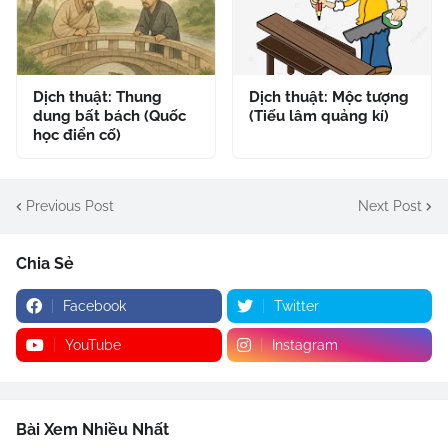
Dịch thuật: Thung
Dịch thuật: Mộc tượng
dung bất bách (Quốc
(Tiếu lâm quảng kí)
học điển cố)
Previous Post
Next Post
Chia Sẻ
Facebook
Twitter
YouTube
Instagram
Bài Xem Nhiều Nhất