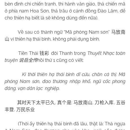
bèn đình chỉ chiến tranh, thi hành văn giáo, thả chiến mã
ở phía nam Hoa Sơn, thả trâu ở cánh đồng Đào Lâm, để
cho thiên hạ biết là sẽ không dùng đến nữa).
Về sau có thành ngữ “Mã phóng
Nam
sơn”
马放南
ví thiên hạ thái bình, không phải dụng binh.
山
Tiền Thái
đời Thanh trong
Thuyết Nhạc toàn
钱彩
truyện
hồi thứ 1 cũng có viết:
说岳全传
Kì thời thiên hạ thái bình dĩ cửu, chân cá thị: Mã
phóng Nam sơn, đao thương nhập khố, ngũ cốc phong
đăng, vạn dân lạc nghiệp.
,
:
,
,
其时天下太平已久
真个是
马放南山
刀枪入库
五谷
,
丰登
万民乐业
(Thời ấy thiên hạ thái bình đã lâu, thật là: Thả ngựa