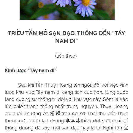
TRIỀU TẦN MỞ SẠN ĐẠO, THÔNG ĐẾN “TÂY
NAM
DI”
(tiếp theo)
Kinh lược “Tây nam di”
Sau khi Tần Thuỷ Hoàng lên ngôi, đối với việc kinh
lược khu vực Tây nam di càng tích cực hơn, từng bước
tăng cường sự thống trị đối với khu vực này. Sớm là vào
lúc chiến tranh thống nhất trung nguyên, Thuỷ Hoàng
đã phái Thường Át
trên cơ sở Thái thú đất Thục
常頞
thuộc nước Tần là Lí Băng
thiêu đốt sườn núi để
李李冰
thông đường đã xây một sạn đạo nay là tại Nghi Tân
宜