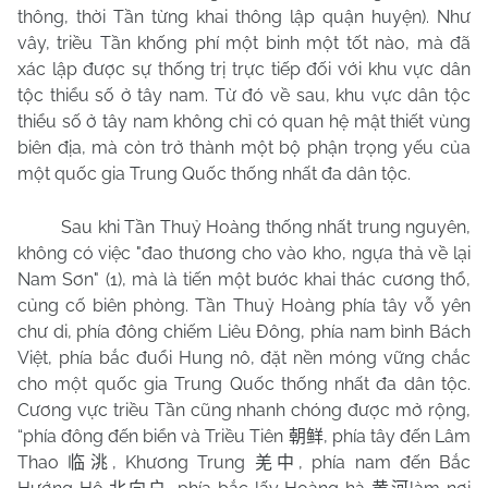
thông, thời Tần từng khai thông lập quận huyện). Như
vây, triều Tần khống phí một binh một tốt nào, mà đã
xác lập được sự thống trị trực tiếp đối với khu vực dân
tộc thiểu số ở tây nam. Từ đó về sau, khu vực dân tộc
thiểu số ở tây nam không chỉ có quan hệ mật thiết vùng
biên địa, mà còn trở thành một bộ phận trọng yếu của
một quốc gia Trung Quốc thống nhất đa dân tộc.
Sau khi Tần Thuỷ Hoàng thống nhất trung nguyên,
không có việc "đao thương cho vào kho, ngựa thả về lại
Nam Sơn" (1), mà là tiến một bước khai thác cương thổ,
củng cố biên phòng. Tần Thuỷ Hoàng phía tây vỗ yên
chư di, phía đông chiếm Liêu Đông, phía nam bình Bách
Việt, phía bắc đuổi Hung nô, đặt nền móng vững chắc
cho một quốc gia Trung Quốc thống nhất đa dân tộc.
Cương vực triều Tần cũng nhanh chóng được mở rộng,
“phía đông đến biển và Triều Tiên
, phía tây đến Lâm
朝鲜
Thao
, Khương Trung
, phía nam đến Bắc
临洮
羌中