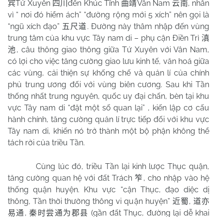
Tứ Xuyên
đến Khúc Tĩnh
Vân Nam
, nhân
宾
四川
曲靖
云南
vì “ nơi đó hiểm ách” “đường rộng mới 5 xích” nên gọi là
“ngũ xích đạo”
. Đường này thâm nhập đến vùng
五尺道
trung tâm của khu vực Tây nam di – phụ cận Điền Trì
滇
, câu thông giao thông giữa Tứ Xuyên với Vân Nam,
池
có lợi cho việc tăng cường giao lưu kinh tế, văn hoá giữa
các vùng, cải thiện sự khống chế và quản lí của chính
phủ trung ương đối với vùng biên cương. Sau khi Tần
thống nhất trung nguyên, quốc uy đại chấn, bèn tại khu
vực Tây nam di “đặt một số quan lại” , kiến lập cơ cấu
hành chính, tăng cường quản lí trực tiếp đối với khu vực
Tây nam di, khiến nó trở thành một bộ phận không thể
tách rời của triều Tần.
Cùng lúc đó, triều Tần lại kinh lược Thục quận,
tăng cường quan hệ với đất Trách
, cho nhập vào hệ
笮
thống quận huyện. Khu vực “cận Thục, đạo diệc dị
thông, Tần thời thường thông vi quận huyện”
,
近蜀
道亦
,
(gần đất Thục, đường lại dễ khai
易通
秦时尝通为郡县