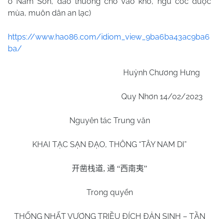
ở Nam Sơn, đao thương cho vào kho, ngũ cốc được
mùa, muôn dân an lạc)
https://www.hao86.com/idiom_view_9ba6ba43ac9ba6
ba/
Huỳnh Chương Hưng
Quy Nhơn 14/02/2023
Nguyên tác Trung văn
KHAI TẠC SẠN ĐẠO, THÔNG “TÂY
NAM
DI”
开凿栈道
,
通
“
西南夷
”
Trong quyển
THỐNG NHẤT VƯƠNG TRIỀU ĐÍCH ĐẢN SINH – TẦN