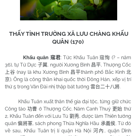
THẤY TÌNH TRƯỜNG XÃ LƯU CHÀNG KHẤU
QUÂN (170)
Khấu quân
: Tức Khấu Tuân
(? – năm
寇君
寇恂
36), tự Tử Dực
, người Xương Bình
, Thượng Cốc
子翼
昌平
(nay là khu Xương Bình
thành phố Bắc Kinh
上谷
昌平
北
). Ông là công thần khai quốc thời Đông Hán, xếp vị trí
京
thứ 5 trong Vân Đài nhị thập bát tướng
.
雲台二十八將
Khấu Tuân xuất thân thế gia đại tộc, từng giữ chức
Công tào
ở Thượng Cốc. Năm Canh Thuỷ
thứ
功曹
更始
2, Khấu Tuân đến với Lưu Tú
, được làm Thiên tướng
劉秀
quân
, sách phong Thừa Nghĩa Hầu
. Từ đó
偏將軍
承義侯
về sau, Khấu Tuân trị lí quận Hà Nội
, quận Dĩnh
河內