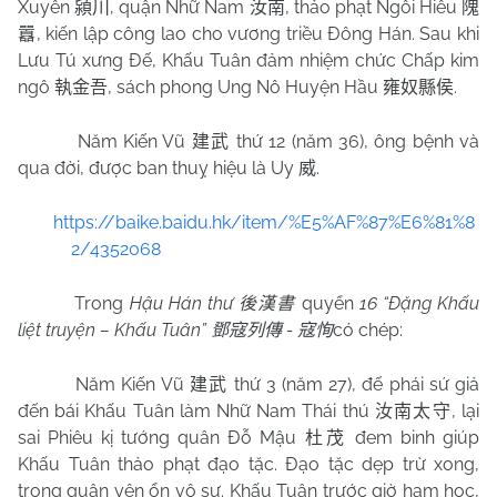
Xuyên
, quận Nhữ
Nam
, thảo phạt Ngỗi Hiêu
潁川
汝南
隗
, kiến lập công lao cho vương triều Đông Hán. Sau khi
囂
Lưu Tú xưng Đế, Khấu Tuân đảm nhiệm chức Chấp kim
ngô
, sách phong Ung Nô Huyện Hầu
.
執金吾
雍奴縣侯
Năm Kiến Vũ
thứ 12 (năm 36), ông bệnh và
建武
qua đời, được ban thuỵ hiệu là Uy
.
威
https://baike.baidu.hk/item/%E5%AF%87%E6%81%8
2/4352068
Trong
Hậu Hán thư
quyển
16 “Đặng Khấu
後漢書
liệt truyện – Khấu Tuân”
-
có chép:
鄧寇列傳
寇恂
Năm Kiến Vũ
thứ 3 (năm 27), đế phái sứ giả
建武
đến bái Khấu Tuân làm Nhữ Nam Thái thú
, lại
汝南太守
sai Phiêu kị tướng quân Đỗ Mậu
đem binh giúp
杜茂
Khấu Tuân thảo phạt đạo tặc. Đạo tặc dẹp trừ xong,
trong quận yên ổn vô sự. Khấu Tuân trước giờ ham học,