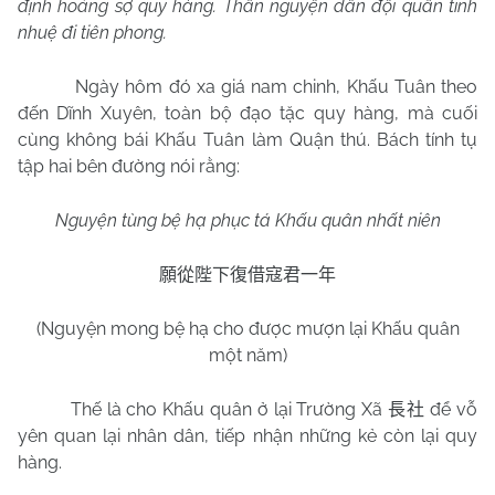
định hoảng sợ quy hàng. Thần nguyện dẫn đội quân tinh
nhuệ đi tiên phong.
Ngày hôm đó xa giá nam chinh, Khấu Tuân theo
đến Dĩnh Xuyên, toàn bộ đạo tặc quy hàng, mà cuối
cùng không bái Khấu Tuân làm Quận thú. Bách tính tụ
tập hai bên đường nói rằng:
Nguyện tùng bệ hạ phục tá Khấu quân nhất niên
願從陛下復借寇君一年
(Nguyện mong bệ hạ cho được mượn lại Khấu quân
một năm)
Thế là cho Khấu quân ở lại Trường Xã
để vỗ
長社
yên quan lại nhân dân, tiếp nhận những kẻ còn lại quy
hàng.