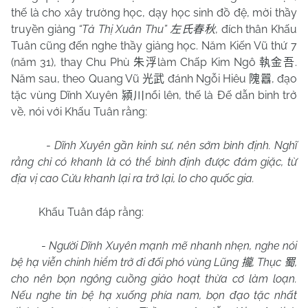
thế là cho xây trường học, dạy học sinh đồ đệ, mời thầy
truyền giảng
“Tả Thị Xuân Thu”
, đích thân Khấu
左氏春秋
Tuân cũng đến nghe thầy giảng học. Năm Kiến Vũ thứ 7
(năm 31), thay Chu Phù
làm Chấp Kim Ngô
.
朱浮
執金吾
Năm sau, theo Quang Vũ
đánh Ngỗi Hiêu
, đạo
光武
隗囂
tặc vùng Dĩnh Xuyên
nổi lên, thế là Đế dẫn binh trở
潁川
về, nói với Khấu Tuân rằng:
-
Dĩnh Xuyên gần kinh sư, nên sớm bình định. Nghĩ
rằng chỉ có khanh là có thể bình định được đám giặc, từ
địa vị cao Cửu khanh lại ra trở lại, lo cho quốc gia.
Khấu Tuân đáp rằng:
-
Người
Dĩnh Xuyên mạnh mẽ nhanh nhẹn, nghe nói
bệ hạ viễn chinh hiểm trở đi đối phó vùng Lũng
, Thục
,
攏
蜀
cho nên bọn ngông cuồng giảo hoạt thừa cơ làm loạn.
Nếu nghe tin bệ hạ xuống phía nam, bọn đạo tặc nhất