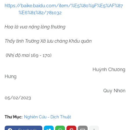
https://baike.baidu.com/item/%E5%80%9F%E5%AF%87
%E6%81%82/781032
Hoạ là vua nặng lòng thương
Thấy tình Trường Xã lưu chàng Khấu quân
(
Nhị độ mai
169 - 170)
Huỳnh Chương
Hưng
Quy Nhơn
05/02/2023
Thư Mục:
Nghiên Cứu - Dịch Thuật