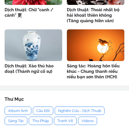
Dịch thuật: Chữ "canh /
Dịch thuật: Thoái nhất bộ
cánh" 更
hải khoát thiên không
(Tăng quảng hiền văn)
Dịch thuật: Xảo thủ hào
Sáng tác: Hoàng hôn tiểu
đoạt (Thành ngữ cố sự)
khúc - Chung thanh niểu
niểu bạn sơn thôn (HCH)
Thư Mục
Album Ảnh
Câu Đối
Nghiên Cứu - Dịch Thuật
Sáng Tác
Thư Pháp
Tranh Vẽ
Videos