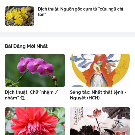
Dịch thuật: Nguồn gốc cụm từ "cửu ngũ chí
tôn"
Bài Đăng Mới Nhất
Dịch thuật: Chữ "nhậm /
Sáng tác: Nhất thất lệnh -
nhâm" 任
Nguyệt (HCH)