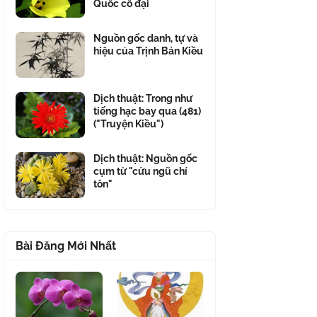
Quốc cổ đại
Nguồn gốc danh, tự và
hiệu của Trịnh Bản Kiều
Dịch thuật: Trong như
tiếng hạc bay qua (481)
("Truyện Kiều")
Dịch thuật: Nguồn gốc
cụm từ "cửu ngũ chí
tôn"
Bài Đăng Mới Nhất