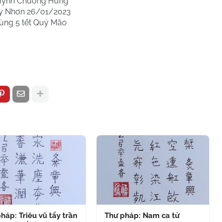
ỳnh Chương Hưng
y Nhơn 26/01/2023
ùng 5 tết Quý Mão
háp: Triêu vũ tẩy trần
Thư pháp: Nam ca tử