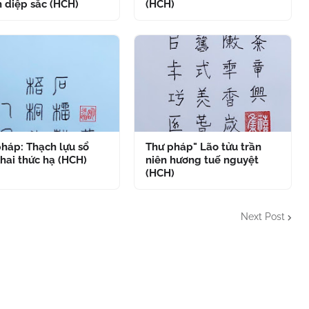
 diệp sắc (HCH)
(HCH)
háp: Thạch lựu sổ
Thư pháp" Lão tửu trần
hai thức hạ (HCH)
niên hương tuế nguyệt
(HCH)
Next Post