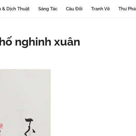
 & Dịch Thuật
Sáng Tác
Câu Đối
Tranh Vẽ
Thư Ph
hố nghinh xuân