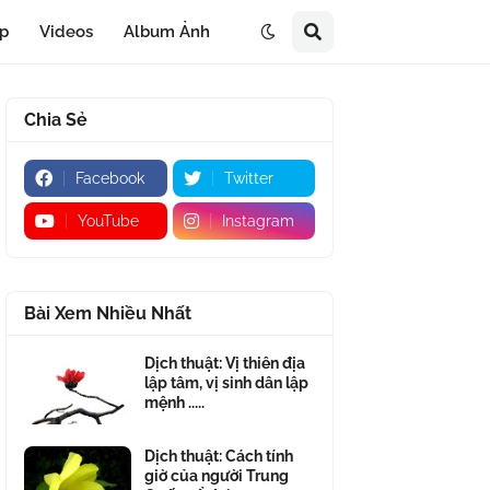
áp
Videos
Album Ảnh
Chia Sẻ
Facebook
Twitter
YouTube
Instagram
Bài Xem Nhiều Nhất
Dịch thuật: Vị thiên địa
lập tâm, vị sinh dân lập
mệnh .....
Dịch thuật: Cách tính
giờ của người Trung