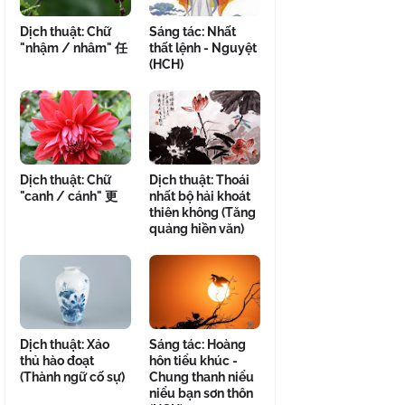
Dịch thuật: Chữ
Sáng tác: Nhất
"nhậm / nhâm" 任
thất lệnh - Nguyệt
(HCH)
Dịch thuật: Chữ
Dịch thuật: Thoái
"canh / cánh" 更
nhất bộ hải khoát
thiên không (Tăng
quảng hiền văn)
Dịch thuật: Xảo
Sáng tác: Hoàng
thủ hào đoạt
hôn tiểu khúc -
(Thành ngữ cố sự)
Chung thanh niểu
niểu bạn sơn thôn