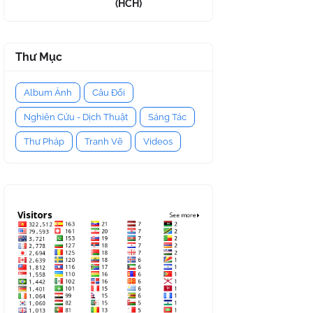
(HCH)
Thư Mục
Album Ảnh
Câu Đối
Nghiên Cứu - Dịch Thuật
Sáng Tác
Thư Pháp
Tranh Vẽ
Videos