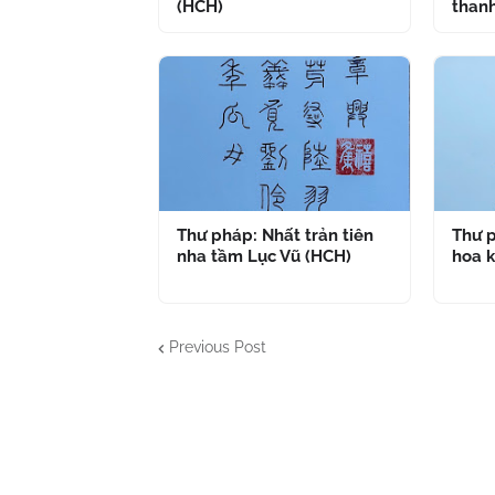
(HCH)
thanh
Thư pháp: Nhất trản tiên
Thư p
nha tầm Lục Vũ (HCH)
hoa k
Previous Post