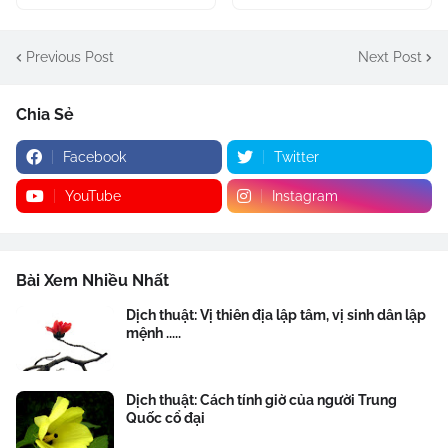
Previous Post
Next Post
Chia Sẻ
Facebook
Twitter
YouTube
Instagram
Bài Xem Nhiều Nhất
Dịch thuật: Vị thiên địa lập tâm, vị sinh dân lập
mệnh .....
Dịch thuật: Cách tính giờ của người Trung
Quốc cổ đại