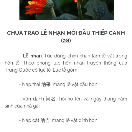
CHƯA TRAO LỄ NHẠN MỚI ĐẦU THIẾP CANH
(28)
Lễ nhạn
: Tức dùng chim nhạn làm lễ vật trong
hôn lễ. Theo phong tục hôn nhân truyền thống của
Trung Quốc có lục lễ. Lục lễ gồm:
- Nạp thái
: mang lễ vật cầu hôn
纳采
- Vấn danh
: hỏi họ tên và ngày tháng năm
问名
sinh của nhà gái.
- Nạp cát
: mang lễ vật đính hôn
纳吉