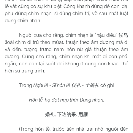
lễ vật cũng có sự khu biệt. Công khanh dùng dê con, đại
phu dùng chim nhạn, sĩ dùng chim trĩ, về sau nhất luật
dùng chim nhạn.
Người xưa cho rằng, chim nhạn là “hậu điểu”
候鸟
(loài chim di trú theo mùa), thuận theo âm dương mà đi
và đến, tượng trưng nam hôn nữ giá thuận theo âm
dương. Cũng cho rằng, chim nhạn khi mất đi con phối
ngẫu, con còn lại suốt đời không ở cùng con khác, thể
hiện sự trung trinh.
Trong
Nghi lễ - Sĩ hôn lễ
-
có ghi:
仪礼
士婚礼
Hôn lễ, hạ đạt nạp thái. Dụng nhạn.
婚礼
,
下达纳采
.
用雁
(Trong hôn lễ, trước tiên nhà trai nhờ người đến