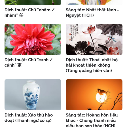
Dịch thuật: Chữ "nhậm /
Sáng tác: Nhất thất lệnh -
nhâm" 任
Nguyệt (HCH)
Dịch thuật: Chữ "canh /
Dịch thuật: Thoái nhất bộ
cánh" 更
hải khoát thiên không
(Tăng quảng hiền văn)
Dịch thuật: Xảo thủ hào
Sáng tác: Hoàng hôn tiểu
đoạt (Thành ngữ cố sự)
khúc - Chung thanh niểu
niểu bạn sơn thôn (HCH)