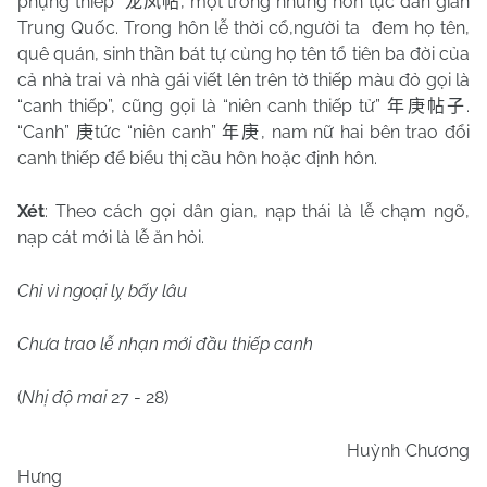
phụng thiếp”
, một trong những hôn tục dân gian
龙凤帖
Trung Quốc. Trong hôn lễ thời cổ,người ta
đem họ tên,
quê quán, sinh thần bát tự cùng họ tên tổ tiên ba đời của
cả nhà trai và nhà gái viết lên trên tờ thiếp màu đỏ gọi là
“canh thiếp”, cũng gọi là “niên canh thiếp tử”
.
年庚帖子
“Canh”
tức “niên canh”
, nam nữ hai bên trao đổi
庚
年庚
canh thiếp để biểu thị cầu hôn hoặc định hôn.
Xét
: Theo cách gọi dân gian, nạp thái là lễ chạm ngõ,
nạp cát mới là lễ ăn hỏi.
Chỉ vì ngoại lỵ bấy lâu
Chưa trao lễ nhạn mới đầu thiếp canh
(
Nhị độ mai
27 - 28)
Huỳnh Chương
Hưng