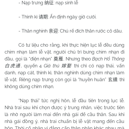
- Nạp trưng
: nạp sính lễ
纳征
- Thỉnh kì
: Ấn định ngày giờ cưới.
请期
- Thân nghinh
: Chú rể đích thân rước cô dâu.
亲迎
Có tư liệu cho rằng, khi thực hiện lục lễ đều dùng
chim nhạn làm lễ vật. người chủ trì bưng chim nhạn đi
đầu, gọi là “điện nhạn”
. Nhưng theo
Bạch Hổ Thông
奠雁
, quyển 4
Giá thú
thì chỉ có nạp thái, vấn
白虎通
嫁娶
danh, nạp cát, thỉnh kì, thân nghinh dùng chim nhạn làm
lễ vật. Riêng nạp trưng còn gọi là “huyền huân”
thì
玄纁
không dùng chim nhạn.
“Nạp thái” tức nghị hôn, lễ đầu tiên trong lục lễ.
Nhà trai sau khi chọn được ý trung nhân, việc trước tiên
là nhờ người làm mai đến nhà gái để cầu thân. Sau khi
nhà gái đồng ý, nhà trai chuẩn bị lễ vật mang đến cầu
hôn. Thời cổ nhân vì đẳng cấp thân phận khác nhau mà