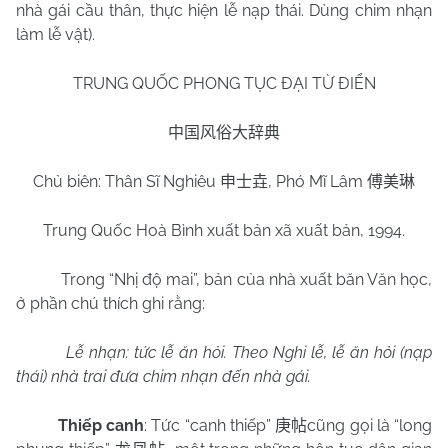
nhà gái cầu thân, thực hiện lễ nạp thái. Dùng chim nhạn
làm lễ vật).
TRUNG QUỐC PHONG TỤC ĐẠI TỪ ĐIỂN
中国风俗大辞典
Chủ biên: Thân Sĩ Nghiêu
, Phó Mĩ Lâm
申士垚
傅美琳
Trung Quốc Hoà Bình xuất bản xã xuất bản, 1994.
Trong “Nhị độ mai”, bản của nhà xuất băn Văn học,
ở phần chú thích ghi rằng:
Lễ nhạn: tức lễ ăn hỏi. Theo Nghi lễ, lễ ăn hỏi (nạp
thái) nhà trai đưa chim nhạn đến nhà gái.
Thiếp canh
: Tức “canh thiếp”
cũng gọi là “long
庚帖