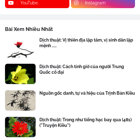
YouTube
Instagram
Bài Xem Nhiều Nhất
Dịch thuật: Vị thiên địa lập tâm, vị sinh dân lập
mệnh .....
Dịch thuật: Cách tính giờ của người Trung
Quốc cổ đại
Nguồn gốc danh, tự và hiệu của Trịnh Bản Kiều
Dịch thuật: Trong như tiếng hạc bay qua (481)
("Truyện Kiều")