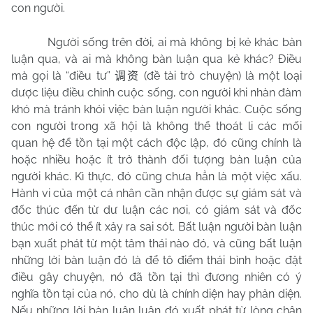
con người.
Người sống trên đời, ai mà không bị kẻ khác bàn
luận qua, và ai mà không bàn luận qua kẻ khác? Điều
mà gọi là “điều tư”
(đề tài trò chuyện) là một loại
调资
dược liệu điều chỉnh cuộc sống, con người khi nhàn đàm
khó mà tránh khỏi việc bàn luận người khác. Cuộc sống
con người trong xã hội là không thể thoát li các mối
quan hệ để tồn tại một cách độc lập, đó cũng chính là
hoặc nhiều hoặc ít trở thành đối tượng bàn luận của
người khác. Kì thực, đó cũng chưa hẳn là một việc xấu.
Hành vi của một cá nhân cần nhận được sự giám sát và
đốc thúc đến từ dư luận các nơi, có giám sát và đốc
thúc mới có thể ít xảy ra sai sót. Bất luận người bàn luận
bạn xuất phát từ một tâm thái nào đó, và cũng bất luận
những lời bàn luận đó là để tô điểm thái bình hoặc đặt
điều gây chuyện, nó đã tồn tại thì đương nhiên có ý
nghĩa tồn tại của nó, cho dù là chính diện hay phản diện.
Nếu những lời bàn luận luận đó xuất phát từ lòng chân