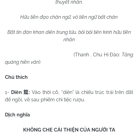
thuyết nhân.
Hữu tiền đạo chân ngữ, vô tiền ngữ bất chân
Bất tín đản khan diên trung tửu, bôi bôi tiên kính hữu tiền
nhân
(Thanh . Chu Hi Đào:
Tăng
quảng hiền văn
)
Chú thích
1-
Diên
:
Vào thời cổ, “diên” là chiếu trúc trải trên đất
筵
để ngồi, về sau phiếm chỉ tiệc rượu.
Dịch nghĩa
KHÔNG CHE CÁI THIỆN CỦA NGƯỜI TA