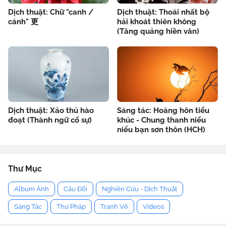
Dịch thuật: Chữ "canh /
Dịch thuật: Thoái nhất bộ
cánh" 更
hải khoát thiên không
(Tăng quảng hiền văn)
Dịch thuật: Xảo thủ hào
Sáng tác: Hoàng hôn tiểu
đoạt (Thành ngữ cố sự)
khúc - Chung thanh niểu
niểu bạn sơn thôn (HCH)
Thư Mục
Album Ảnh
Câu Đối
Nghiên Cứu - Dịch Thuật
Sáng Tác
Thư Pháp
Tranh Vẽ
Videos