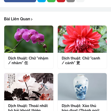
Bài Liên Quan
Dịch thuật: Chữ "nhậm
Dịch thuật: Chữ "canh
/ nhâm" 任
/ cánh" 更
Dịch thuật: Thoái nhất
Dịch thuật: Xảo thủ
bộ hải khoát thiên
hào đoạt (Thành ngữ