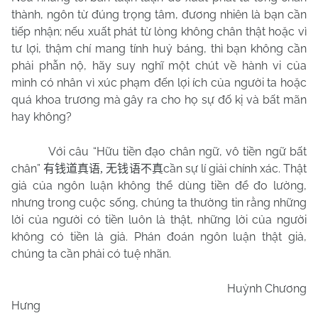
thành, ngôn từ đúng trọng tâm, đương nhiên là bạn cần
tiếp nhận; nếu xuất phát từ lòng không chân thật hoặc vì
tư lợi, thậm chí mang tính huỷ báng, thì bạn không cần
phải phẫn nộ, hãy suy nghĩ một chút về hành vi của
mình có nhân vì xúc phạm đến lợi ích của người ta hoặc
quá khoa trương mà gây ra cho họ sự đố kị và bất mãn
hay không?
Với câu “Hữu tiền đạo chân ngữ, vô tiền ngữ bất
chân”
cần sự lí giải chính xác. Thật
有钱道真语
,
无钱语不真
giả của ngôn luận không thể dùng tiền để đo lường,
nhưng trong cuộc sống, chúng ta thường tin rằng những
lời của người có tiền luôn là thật, những lời của người
không có tiền là giả. Phán đoán ngôn luận thật giả,
chúng ta cần phải có tuệ nhãn.
Huỳnh Chương
Hưng