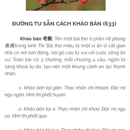
ĐƯỜNG TU SẴN CÁCH KHẢO BÀN (633)
Khảo bàn
:
Tên một bài thơ ở phần
Vệ phong
考槃
trong kinh
Thi
. Bài thơ miêu tả một vị ẩn sĩ cất gian
衛風
nhà cỏ nơi sơn động, nơi gò cao tự vui với cuộc sống ẩn
cư. Toàn bài có 3 chương, mỗi chương 4 câu, ngôn từ
sảng khoái tự do, tạo nên một khung cảnh an lạc thanh
nhàn.
1- Khảo bàn tại giản. Thạc nhân chi khoan. Độc mị
ngụ ngôn. Vĩnh thỉ phất huyên.
2- Khảo bàn tại a. Thạc nhân chi khoa. Độc mị ngụ
ca. Vĩnh thỉ phất qua.