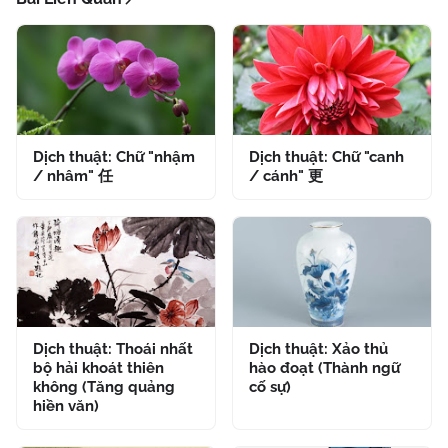
Dịch thuật: Chữ "nhậm
Dịch thuật: Chữ "canh
/ nhâm" 任
/ cánh" 更
Dịch thuật: Thoái nhất
Dịch thuật: Xảo thủ
bộ hải khoát thiên
hào đoạt (Thành ngữ
không (Tăng quảng
cố sự)
hiền văn)