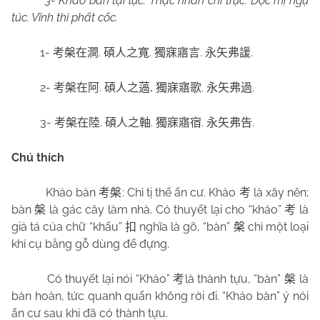
3- Khảo bàn tại lục. Thạc nhân chi trục. Độc mị ngụ
túc. Vĩnh thỉ phất cốc.
1-
.
.
.
.
考槃在澗
碩人之寬
獨寐寤言
永矢弗諼
2-
.
.
.
考槃在阿
碩人之
薖
.
獨寐寤歌
永矢弗過
3-
.
.
.
.
考槃在陸
碩人之軸
獨寐寤宿
永矢弗告
Chú thích
Khảo bàn
: Chỉ tị thế ẩn cư. Khảo
là xây nên;
考槃
考
bàn
là gác cây làm nhà. Có thuyết lại cho “khảo”
là
槃
考
giả tá của chữ “khấu”
nghĩa là gõ, “bàn”
chỉ một loại
扣
槃
khí cụ bằng gỗ dùng để đựng.
Có thuyết lại nói “Khảo”
là thành tựu, “bàn”
là
考
槃
bàn hoàn, tức quanh quẩn không rời đi. “Khảo bàn” ý nói
ẩn cư sau khi đã có thành tựu.