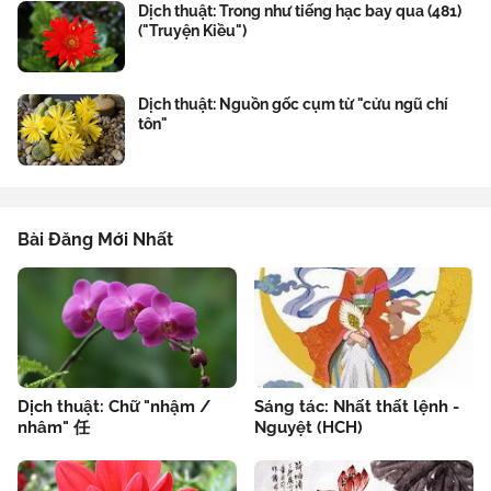
Dịch thuật: Trong như tiếng hạc bay qua (481)
("Truyện Kiều")
Dịch thuật: Nguồn gốc cụm từ "cửu ngũ chí
tôn"
Bài Đăng Mới Nhất
Dịch thuật: Chữ "nhậm /
Sáng tác: Nhất thất lệnh -
nhâm" 任
Nguyệt (HCH)