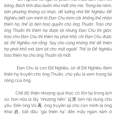
băng. Bách tính đau buồn như mất cha mẹ. Trong ba năm,
bốn phương không cử nhạc, để tưởng nhớ Đế Nghiêu. Đế
Nghiêu biết con mình là Đan Chu kém cõi, không thể nhận
thiên hạ, thế là bèn trao quyền cho ông Thuấn. Trao cho
ông Thuấn thì thiên hạ được lợi nhưng Đan Chu thì giận;
trao cho Đan Chu thì thiên hạ phải khổ, chỉ Đan Chu được
lợi. Đế Nghiêu nói rằng: ‘Suy cho cùng không thể để thiên
hạ phải khổ mà làm lợi cho một người.’ Thế là Đế Nghiêu
trao thiên hạ cho ông Thuấn rồi mất.
Đan Chu là con Đế Nghiêu, sở dĩ Đế Nghiêu đem
thiên hạ truyền cho ông Thuấn, chủ yếu là xem trọng tài
năng của ông.
Chế độ thiện nhượng quả thực có tồn tại trong lịch
sử, hơn nữa là lấy “nhượng hiền”
làm nội dung chủ
让贤
yếu. Đến ông Vũ
, ông truyền lại cho con mình là ông
禹
Khải
, bắt đầu “gia thiên hạ” đến mấy ngàn năm ở
启