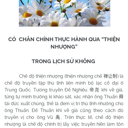
CÓ
CHÂN CHÍNH THỰC HÀNH QUA “THIỆN
NHƯỢNG”
TRONG LỊCH SỬ KHÔNG
Chế độ thiện nhượng (thiện nhượng chế
) là
禅让制
chế độ truyền tập thủ lĩnh liên minh bộ lạc cổ đại ở
Trung Quốc. Tương truyền Đế Nghiêu
khi về già,
帝尧
từng tự mình trường kì khảo sát, xác nhận ông Thuấn
舜
tài đức xuất chúng, thế là đem vị trí thủ lĩnh nhường cho
ông Thuấn. Đế Thuấn khi về già cũng theo cách đó
truyền vị cho ông Vũ
. Trên thực tế, chế độ thiện
禹
nhượng là chế độ chính trị lấy việc truyền hiền làm tôn