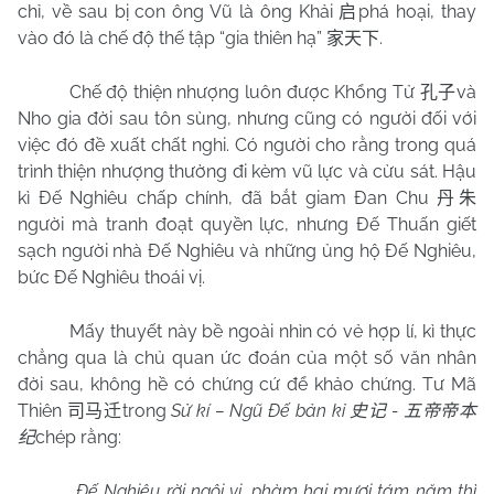
chỉ, về sau bị con ông Vũ là ông Khải
phá hoại, thay
启
vào đó là chế độ thế tập “gia thiên hạ”
.
家天下
Chế độ thiện nhượng luôn được Khổng Tử
và
孔子
Nho gia đời sau tôn sùng, nhưng cũng có người đối với
việc đó đề xuất chất nghi. Có người cho rằng trong quá
trình thiện nhượng thường đi kèm vũ lực và cừu sát. Hậu
kì Đế Nghiêu chấp chính, đã bắt giam Đan Chu
丹朱
người mà tranh đoạt quyền lực, nhưng Đế Thuấn giết
sạch người nhà Đế Nghiêu và những ủng hộ Đế Nghiêu,
bức Đế Nghiêu thoái vị.
Mấy thuyết này bề ngoài nhìn có vẻ hợp lí, kì thực
chẳng qua là chủ quan ức đoán của một số văn nhân
đời sau, không hề có chứng cứ để khảo chứng. Tư Mã
Thiên
trong
Sử kí – Ngũ Đế bản kỉ
-
司马迁
史记
五帝帝本
chép rằng:
纪
Đế Nghiêu rời ngôi vị, phàm hai mươi tám năm thì