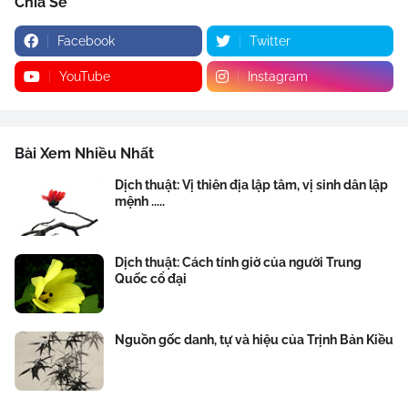
Chia Sẻ
Facebook
Twitter
YouTube
Instagram
Bài Xem Nhiều Nhất
Dịch thuật: Vị thiên địa lập tâm, vị sinh dân lập
mệnh .....
Dịch thuật: Cách tính giờ của người Trung
Quốc cổ đại
Nguồn gốc danh, tự và hiệu của Trịnh Bản Kiều