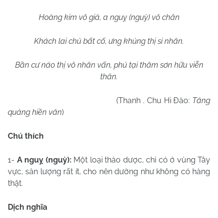
Hoàng kim vô giả, a nguỵ (nguỳ) vô chân
Khách lai chủ bất cố, ưng khủng thị si nhân.
Bần cư náo thị vô nhân vấn, phú tại thâm sơn hữu viễn
thân.
(Thanh . Chu Hi Đào:
Tăng
quảng hiền văn
)
Chú thích
1-
A nguỵ (nguỳ):
Một loại thảo dược, chỉ có ở vùng Tây
vực, sản lượng rất ít, cho nên dường như không có hàng
thật.
Dịch nghĩa