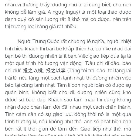
nhân vì thường thấy, dường như ai ai cũng biết, cho nên
không dễ làm giả. A nguỵ (nguỳ) là một loại thảo dược
danh quý có sản lượng rất ít khó mà có được, nên trên
thị trường loại hàng giả rất nhiều.
Người Trung Quốc rất chuộng lễ nghĩa, người nhiệt
tình hiếu khách thì bạn bè khắp thiên hạ, còn kẻ nhác đãi
bạn bè thì đương nhiên là ít bạn. Việc giao tiếp qua lại là
một quá trình hỗ tương vận động. “Đầu chi dĩ đào, báo
chi dĩ lí”
,
(Tặng tôi trái đào, tôi tặng lại
投之以桃
报之以李
trái lí), nếu tặng một cách lạnh nhạt, thì đương nhiên việc
báo lại cũng lạnh nhạt. Tâm lí con người cần có được sự
quân bình, không biết cho đi, đương nhiên cũng khó
được sự báo đáp. Khách sáo làm màu thì cũng không
nhận được chân tâm đối đãi nhau một cách chân thành.
Tình cảm cần có sự giao lưu, đồng thời nó là một quá
trình trường kì, nếu không như thế, anh sẽ phát hiện bạn
bèn rất ít thời gian để tâm đến. Giao tiếp như thế, mà