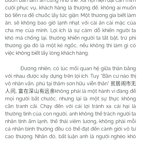
buôn bán làm ăn cũng như thế. Xã hội hiện đại cần mỉm
cười phục vụ, khách hàng là thượng đế, không ai muốn
bỏ tiền ra để chuốc lấy tức giận. Một thương gia biết làm
ăn, sẽ không bao giờ lạnh nhạt với cái ăn cái mặc của
cha mẹ của mình. Lợi ích là sự cám dỗ khiến người ta
khó mà chống lại, thường khiến người ta tất bật, trừ phi
thương gia đó là một kẻ ngốc, nếu không thì làm gì có
việc không biết lấy lòng khách hàng.
Đương nhiên, có lúc mối quan hệ giữa thân bằng
với nhau được xây dựng trên lợi ích. Tuy “Bần cư náo thị
vô nhân vấn, phú tại thâm sơn hữu viễn thân”
贫居闹市无
không phải là một hành vi đáng để
人问
,
富在深山有远亲
mọi người bắt chước, nhưng lại là một sự thực không
cần tranh cãi. Chạy đến với cái lợi tránh xa cái hại là
thường tình của con người, anh không thể trách người ta
nhân tình ấm lạnh, thế thái viêm lương, không phải mỗi
cá nhân bình thường đều có thể đạt đến cảnh giới vô tư
cao thượng. Nhân đó, bất luận anh là người nghèo khó