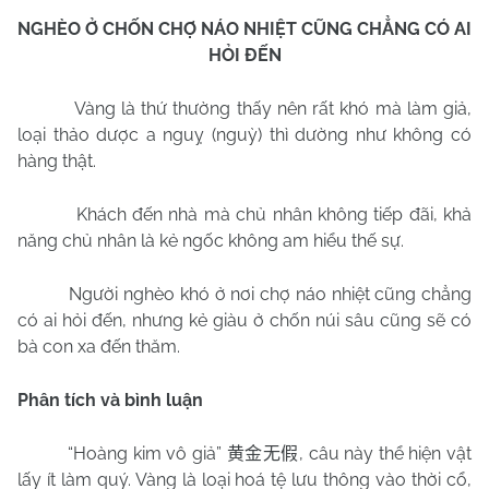
NGHÈO Ở CHỐN CHỢ NÁO NHIỆT CŨNG CHẲNG CÓ AI
HỎI ĐẾN
Vàng là thứ thường thấy nên rất khó mà làm giả,
loại thảo dược a nguỵ (nguỳ) thì dường như không có
hàng thật.
Khách đến nhà mà chủ nhân không tiếp đãi, khả
năng chủ nhân là kẻ ngốc không am hiểu thế sự.
Người nghèo khó ở nơi chợ náo nhiệt cũng chẳng
có ai hỏi đến, nhưng kẻ giàu ở chốn núi sâu cũng sẽ có
bà con xa đến thăm.
Phân tích và bình luận
“Hoàng kim vô giả”
, câu này thể hiện vật
黄金无假
lấy ít làm quý. Vàng là loại hoá tệ lưu thông vào thời cổ,