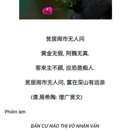
贫居闹市无人问
黄金无假
,
阿魏无真
.
客来主不顾
,
应恐是痴人
.
贫居闹市无人问
,
富在深山有远亲
(
.
:
)
清
周希陶
增广贤文
Phiên âm
BẦN CƯ NÁO THỊ VÔ NHÂN VẤN