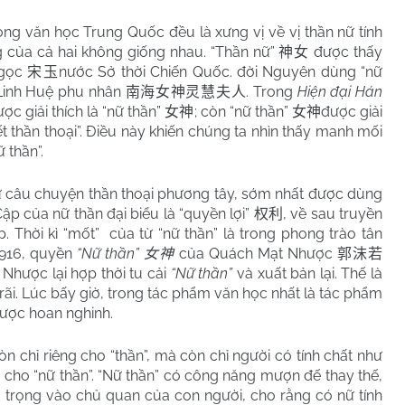
ong văn học Trung Quốc đều là xưng vị về vị thần nữ tính
ng của cả hai không giống nhau. “Thần nữ”
được thấy
神女
Ngọc
nước Sở thời Chiến Quốc. đời Nguyên dùng “nữ
宋玉
Linh Huệ phu nhân
. Trong
Hiện đại Hán
南海女神灵慧夫人
ợc giải thích là “nữ thần”
; còn “nữ thần”
được giải
女神
女神
yết thần thoại”. Điều này khiến chúng ta nhìn thấy manh mối
 thần”.
từ câu chuyện thần thoại phương tây, sớm nhất được dùng
Cập của nữ thần đại biểu là “quyền lợi”
, về sau truyền
权利
 Thời kì “mốt”
của từ “nữ thần” là trong phong trào tân
1916, quyền
“Nữ thần”
của Quách Mạt Nhược
女神
郭沫若
Nhược lại hợp thời tu cải
“Nữ thần”
và xuất bản lại. Thế là
rãi. Lúc bấy giờ, trong tác phẩm văn học nhất là tác phẩm
được hoan nghinh.
n chỉ riêng cho “thần”, mà còn chỉ người có tính chất như
p cho “nữ thần”. “Nữ thần” có công năng mượn đế thay thế,
ú trọng vào chủ quan của con người, cho rằng có nữ tính