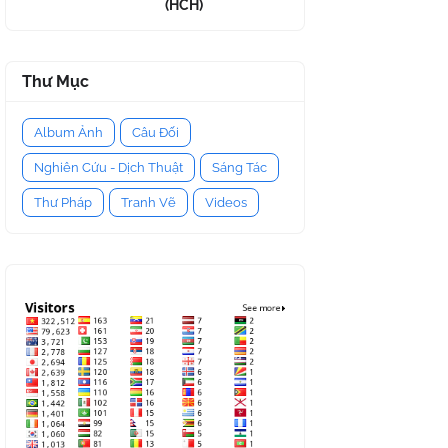
(HCH)
Thư Mục
Album Ảnh
Câu Đối
Nghiên Cứu - Dịch Thuật
Sáng Tác
Thư Pháp
Tranh Vẽ
Videos