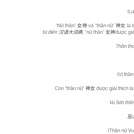
(L
“Nữ thần”
và “thần nữ”
là 
女神
神女
từ điển
, “nữ thần”
được giải
汉语大词典
女神
Thần tho
(Vị thần
Còn “thần nữ”
được giải thích là
神女
Vu Sơn thần
巫
(Thần nữ Vu