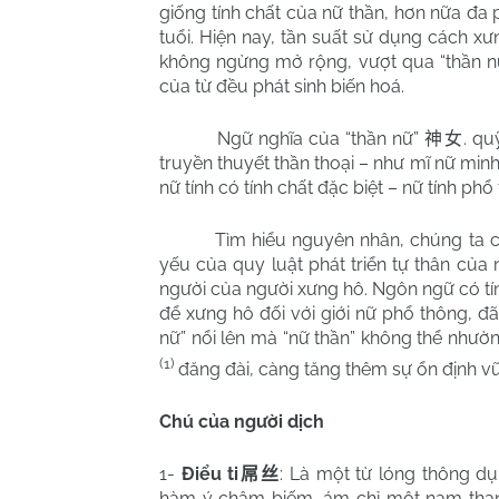
giống tính chất của nữ thần, hơn nữa đa 
tuổi. Hiện nay, tần suất sử dụng cách 
không ngừng mở rộng, vượt qua “thần 
của từ đều phát sinh biến hoá.
Ngữ nghĩa của “thần nữ”
. qu
神女
truyền thuyết thần thoại – như mĩ nữ minh
nữ tính có tính chất đặc biệt – nữ tính phổ
Tìm hiểu nguyên nhân, chúng ta có 
yếu của quy luật phát triển tự thân của 
người của người xưng hô. Ngôn ngữ có tí
để xưng hô đối với giới nữ phổ thông, đ
nữ” nổi lên mà “nữ thần” không thể nhường
(1)
đăng đài, càng tăng thêm sự ổn định vữ
Chú của người dịch
1-
Điểu ti
: Là một từ lóng thông d
屌丝
hàm ý châm biếm, ám chỉ một nam thanh 