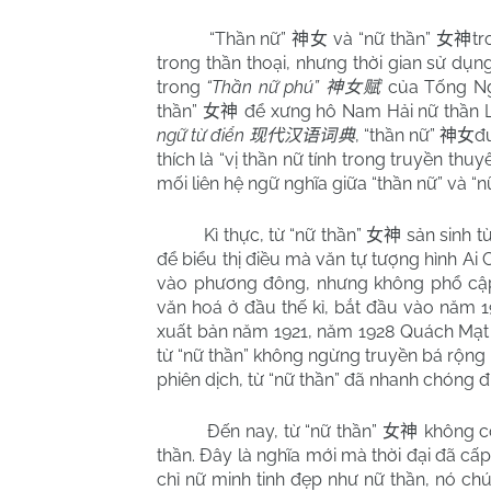
“Thần nữ”
và “nữ thần”
tr
神女
女神
trong thần thoại, nhưng thời gian sử dụ
trong
“Thần nữ phú”
của Tống 
神女赋
thần”
để xưng hô Nam Hải nữ thần 
女神
ngữ từ điển
, “thần nữ”
đư
现代汉语词典
神女
thích là “vị thần nữ tính trong truyền thu
mối liên hệ ngữ nghĩa giữa “thần nữ” và “nữ
Kì thực, từ “nữ thần”
sản sinh 
女神
để biểu thị điều mà văn tự tượng hình Ai 
vào phương đông, nhưng không phổ cập.
văn hoá ở đầu thế kỉ, bắt đầu vào năm 
xuất bản năm 1921, năm 1928 Quách Mạt 
từ “nữ thần” không ngừng truyền bá rộng 
phiên dịch, từ “nữ thần” đã nhanh chóng 
Đến nay, từ “nữ thần”
không cò
女神
thần. Đây là nghĩa mới mà thời đại đã cấ
chỉ nữ minh tinh đẹp như nữ thần, nó ch