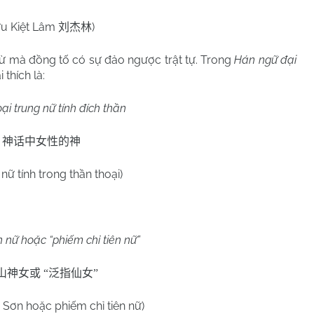
ưu Kiệt Lâm
)
刘杰林
từ mà đồng tố có sự đảo ngược trật tự. Trong
Hán ngữ đại
 thích là:
ại trung nữ tính đích thần
神话中女性的神
 nữ tính trong thần thoại)
:
 nữ hoặc “phiếm chỉ tiên nữ”
山神女或
“
泛指仙女
”
 Sơn hoặc phiếm chỉ tiên nữ)