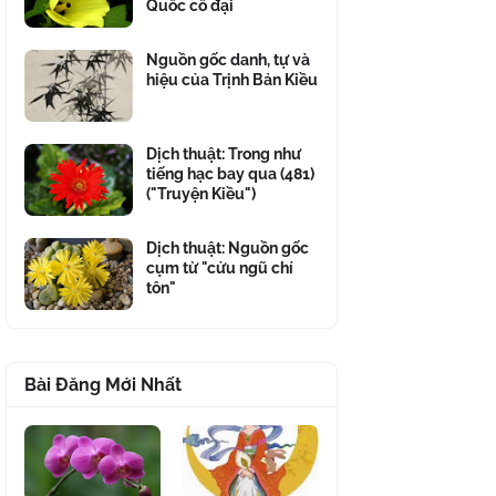
Quốc cổ đại
Nguồn gốc danh, tự và
hiệu của Trịnh Bản Kiều
Dịch thuật: Trong như
tiếng hạc bay qua (481)
("Truyện Kiều")
Dịch thuật: Nguồn gốc
cụm từ "cửu ngũ chí
tôn"
Bài Đăng Mới Nhất