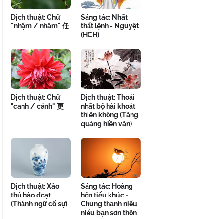
Dịch thuật: Chữ
Sáng tác: Nhất
"nhậm / nhâm" 任
thất lệnh - Nguyệt
(HCH)
Dịch thuật: Chữ
Dịch thuật: Thoái
"canh / cánh" 更
nhất bộ hải khoát
thiên không (Tăng
quảng hiền văn)
Dịch thuật: Xảo
Sáng tác: Hoàng
thủ hào đoạt
hôn tiểu khúc -
(Thành ngữ cố sự)
Chung thanh niểu
niểu bạn sơn thôn