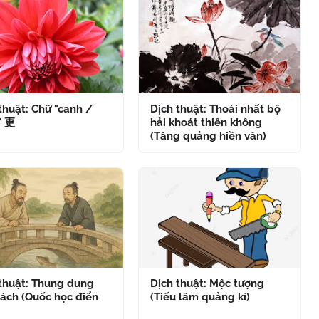
thuật: Chữ "canh /
Dịch thuật: Thoái nhất bộ
" 更
hải khoát thiên không
(Tăng quảng hiền văn)
 thuật: Thung dung
Dịch thuật: Mộc tượng
ách (Quốc học điển
(Tiếu lâm quảng kí)