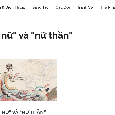
 & Dịch Thuật
Sáng Tác
Câu Đối
Tranh Vẽ
Thư Ph
 nữ" và "nữ thần"
 NỮ” VÀ “NỮ THẦN”