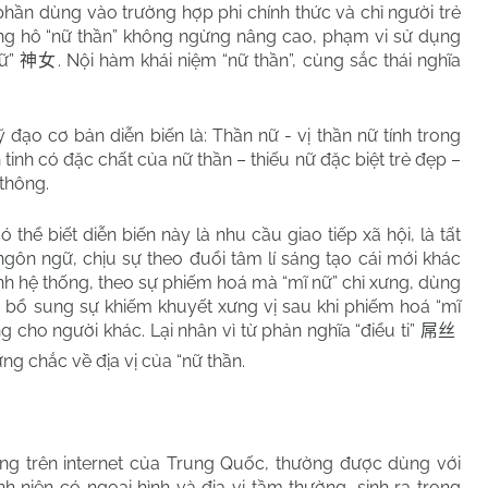
phần dùng vào trường hợp phi chính thức và chỉ người trẻ
xưng hô “nữ thần” không ngừng nâng cao, phạm vi sử dụng
nữ”
. Nội hàm khái niệm “nữ thần”, cùng sắc thái nghĩa
神女
ỹ đạo cơ bản diễn biến là: Thần nữ - vị thần nữ tính trong
 tinh có đặc chất của nữ thần – thiếu nữ đặc biệt trẻ đẹp –
 thông.
thể biết diễn biến này là nhu cầu giao tiếp xã hội, là tất
ngôn ngữ, chịu sự theo đuổi tâm lí sáng tạo cái mới khác
nh hệ thống, theo sự phiếm hoá mà “mĩ nữ” chỉ xưng, dùng
ã bổ sung sự khiếm khuyết xưng vị sau khi phiếm hoá “mĩ
 cho người khác. Lại nhân vì từ phản nghĩa “điểu ti”
屌丝
ng chắc về địa vị của “nữ thần.
ụng trên internet của Trung Quốc, thường được dùng với
niên có ngoại hình và địa vị tầm thường, sinh ra trong