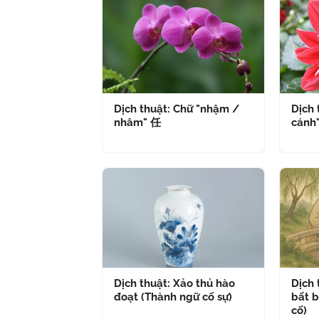
Dịch thuật: Chữ "nhậm /
Dịch 
nhâm" 任
cánh
Dịch thuật: Xảo thủ hào
Dịch
đoạt (Thành ngữ cố sự)
bất b
cố)