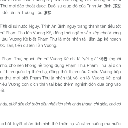
 Thư mới đào thoát được, Dưới sự giúp đỡ của Trịnh An Bình
郑安
 đổi tên là Trương Lộc
.
张禄
đi sứ nước Nguỵ, Trịnh An Bình nguỵ trang thành tên tiểu tốt
王稽
ến cử Phạm Thư lên Vương Kê, đồng thời ngầm sắp xếp cho Vương
âu, Vương Kê biết Phạm Thư là một nhân tài, liền lập kế hoạch
c Tần, tiến cử lên Tần Vương.
 Phạm Thư, người tiến cử Vương Kê chỉ là “yết giả”
(người
谒者
an nhỏ, cho nên không hề trọng dụng Phạm Thư. Phạm Thư lại đích
lí bình quốc trị thiên hạ, đồng thời thỉnh cầu Chiêu Vương tiếp
 thư, mới biết Phạm Thư là nhân tài, vội xin lỗi Vương Kê, phái
hiêu Vương còn đích thân tại bậc thềm nghinh đón đưa ông vào
ết:
i hậu, dưới đến đại thần đều nhờ tiên sinh chân thành chỉ giáo, chớ có
o bất tuyệt phân tích hình thế thiên hạ và cảnh huống mà nước