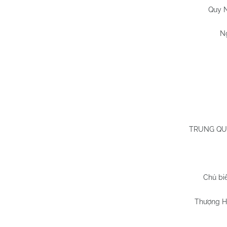
Quy 
N
TRUNG QU
Chủ bi
Thượng Hả