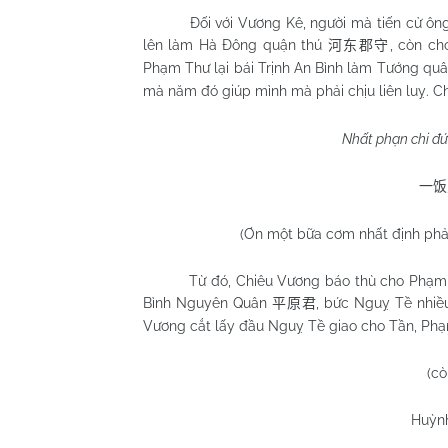
Đối với Vương Kê, người mà tiến cử ôn
lên làm Hà Đông quận thú
, còn ch
河东郡守
Phạm Thư lại bái Trịnh An Bình làm Tướng qu
mà năm đó giúp mình mà phải chịu liên luỵ. C
Nhất phạn chi đức
一饭
(Ơn một bữa cơm nhất định phải
Từ đó, Chiêu Vương báo thù cho Phạm 
Bình Nguyên Quân
, bức Nguỵ Tề nhiề
平原君
Vương cắt lấy đầu Nguỵ Tề giao cho Tần, Phạm 
(cò
Huỳn