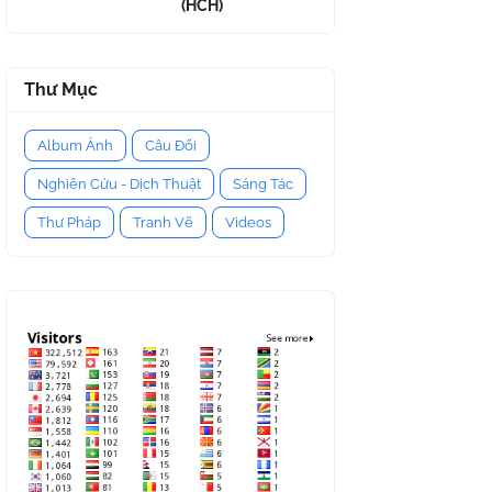
(HCH)
Thư Mục
Album Ảnh
Câu Đối
Nghiên Cứu - Dịch Thuật
Sáng Tác
Thư Pháp
Tranh Vẽ
Videos