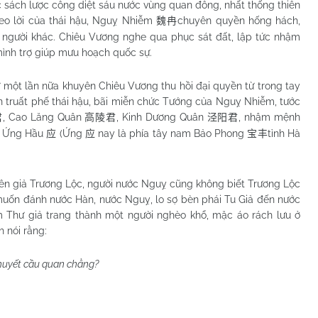
c sách lược công diệt sáu nước vùng quan đông, nhất thống thiên
eo lời của thái hậu, Nguỵ Nhiễm
chuyên quyền hống hách,
魏冉
ay người khác. Chiêu Vương nghe qua phục sát đất, lập tức nhậm
ình trợ giúp mưu hoạch quốc sự.
ột lần nữa khuyên Chiêu Vương thu hồi đại quyền từ trong tay
 truất phế thái hậu, bãi miễn chức Tướng của Nguỵ Nhiễm, tước
, Cao Lăng Quân
, Kinh Dương Quân
, nhậm mệnh
君
高陵君
泾阳君
m Ứng Hầu
(Ứng
nay là phía tây nam Bảo Phong
tỉnh Hà
应
应
宝丰
ên giả Trương Lộc, người nước Nguỵ cũng không biết Trương Lộc
uốn đánh nước Hàn, nước Nguỵ, lo sợ bèn phái Tu Giả đến nước
 Thư giả trang thành một người nghèo khổ, mặc áo rách lưu ở
h nói rằng:
huyết cầu quan chằng?