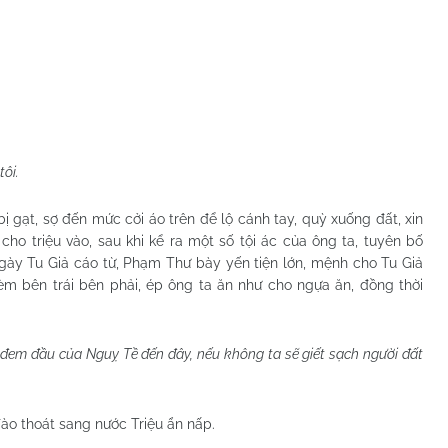
ôi.
 bị gạt, sợ đến mức cởi áo trên để lộ cánh tay, quỳ xuống đất, xin
ho triệu vào, sau khi kể ra một số tội ác của ông ta, tuyên bố
Ngày Tu Giả cáo từ, Phạm Thư bày yến tiện lớn, mệnh cho Tu Giả
èm bên trái bên phải, ép ông ta ăn như cho ngựa ăn, đồng thời
 đem đầu của Nguỵ Tề đến đây, nếu không ta sẽ giết sạch người đất
ào thoát sang nước Triệu ẩn nấp.