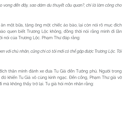
đào vong đến đây, sao dám du thuyết cầu quan?, chỉ là làm công cho
 ăn một bữa, tặng ông một chiếc áo bào, lại còn nói rõ mục đích
o quen biết Trương Lộc không, đồng thời nói rằng mình đi lần
ời nói của Trương Lộc. Phạm Thư đáp rằng:
uen với chủ nhân, cũng chỉ có tôi mới có thể gặp được Trương Lộc. Tôi
 đích thân mình đánh xe đưa Tu Giả đến Tướng phủ. Người trong
iều đó khiến Tu Giả vô cùng kinh ngạc. Đến cổng, Phạm Thư giả vờ
i mà không thấy trở lại. Tu giả hỏi môn nhân rằng: