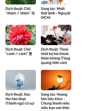
Dịch thuật: Chữ
Sáng tác: Nhất
"nhậm / nhâm" 任
thất lệnh - Nguyệt
(HCH)
Dịch thuật: Chữ
Dịch thuật: Thoái
"canh / cánh" 更
nhất bộ hải khoát
thiên không (Tăng
quảng hiền văn)
Dịch thuật: Xảo
Sáng tác: Hoàng
thủ hào đoạt
hôn tiểu khúc -
(Thành ngữ cố sự)
Chung thanh niểu
niểu bạn sơn thôn