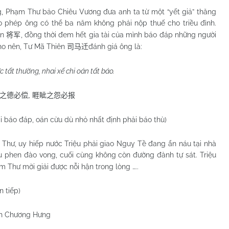
g, Phạm Thư bảo Chiêu Vương đưa anh ta từ một “yết giả” thăng
o phép ông có thể ba năm không phải nộp thuế cho triều đình.
ân
, đồng thời đem hết gia tài của mình báo đáp những người
将军
ho nên, Tư Mã Thiên
đánh giá ông là:
司马迁
 tất thường, nhai xế chi oán tất báo.
之德必偿
,
睚眦之怨必报
 báo đáp, oán cừu dù nhỏ nhất định phải báo thù)
Thư, uy hiếp nước Triệu phải giao Nguỵ Tề đang ẩn náu tại nhà
u phen đào vong, cuối cùng không còn đường đành tự sát. Triệu
Thư mời giải được nỗi hận trong lòng …..
n tiếp)
h Chương Hưng