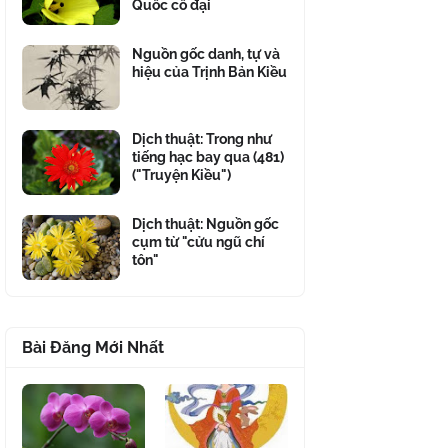
Quốc cổ đại
Nguồn gốc danh, tự và
hiệu của Trịnh Bản Kiều
Dịch thuật: Trong như
tiếng hạc bay qua (481)
("Truyện Kiều")
Dịch thuật: Nguồn gốc
cụm từ "cửu ngũ chí
tôn"
Bài Đăng Mới Nhất