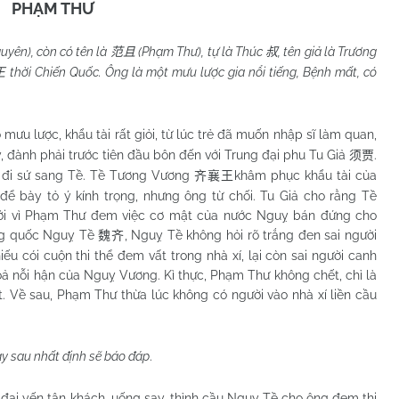
PHẠM THƯ
uyên), còn có tên là
(Phạm Thư), tự là Thúc
, tên giả là Trương
范且
叔
thời Chiến Quốc. Ông là một mưu lược gia nổi tiếng, Bệnh mất, có
王
 mưu lược, khẩu tài rất giỏi, từ lúc trẻ đã muốn nhập sĩ làm quan,
, đành phải trước tiên đầu bôn đến với Trung đại phu Tu Giả
.
须贾
ả đi sứ sang Tề. Tề Tương Vương
khâm phục khẩu tài của
齐襄王
 để bày tỏ ý kính trọng, nhưng ông từ chối. Tu Giả cho rằng Tề
ởi vì Phạm Thư đem việc cơ mật của nước Nguỵ bán đứng cho
ớng quốc Nguỵ Tề
, Nguỵ Tề không hỏi rõ trắng đen sai người
魏齐
 cói cuộn thi thể đem vất trong nhà xí, lại còn sai người canh
 toả nỗi hận của Nguỵ Vương. Kì thực, Phạm Thư không chết, chỉ là
t. Về sau, Phạm Thư thừa lúc không có người vào nhà xí liền cầu
ày sau nhất định sẽ báo đáp
.
đại yến tân khách, uống say, thỉnh cầu Nguỵ Tề cho ông đem thi