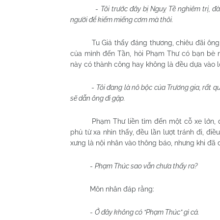
-
Tôi trước đây bị Nguỵ Tề nghiêm trị, 
người để kiếm miếng cơm mà thôi.
Tu Giả thấy đáng thương, chiêu đãi ông
của mình đến Tần, hỏi Phạm Thư có bạn bè nà
này có thành công hay không là đều dựa vào l
-
Tôi đang là nô bộc của Trương gia, rất q
sẽ dẫn ông đi gặp.
Phạm Thư liền tìm đến một cỗ xe lớn,
phủ từ xa nhìn thấy, đều lần lượt tránh đi, đ
xưng là nội nhân vào thông báo, nhưng khi đã đ
-
Phạm Thúc sao vẫn chưa thấy ra?
Môn nhân đáp rằng:
-
Ở đây không có “Phạm Thúc” gì cả.