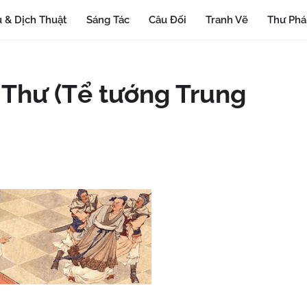
 & Dịch Thuật
Sáng Tác
Câu Đối
Tranh Vẽ
Thư Ph
 Thư (Tể tướng Trung