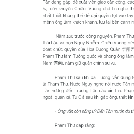
Tần đang gặp, đề xuất viễn giao cận công, cá
hạ, còn khuyên Chiêu
Vương chớ tin nghe th
nhất thiết không thể để đại quyền lọt vào t
mệnh ông làm khách khanh, lưu lại bên cạnh m
Năm 266 trước công nguyên, Phạm Thư m
thái hậu và bọn Nguỵ Nhiễm. Chiêu Vương bèn
đoạt chức quyền của Hoa Dương Quân
华阳
Phạm Thư làm Tướng quốc và phong ông là
Nam
), nắm giữ quân chính sự vụ.
河南
Phạm Thư sau khi bái Tướng, vẫn dùng t
là Phạm Thư. Nước Nguỵ nghe nói nước Tần m
Tần hướng đến Trương Lộc cầu xin tha. Phạm
ngoài quán xá, Tu Giả sau khi gặp ông, thất kin
-
Ông vẫn còn sống ư? Đến Tần muốn du t
Phạm Thư đáp rằng: