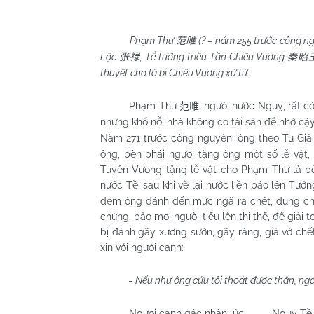
Phạm Thư
(? – năm 255 trước công ng
范雎
Lộc
, Tể tướng triều Tần Chiêu Vương
张禄
秦昭
thuyết cho là bị Chiêu Vương xử tử.
Phạm Thư
, người nước Nguỵ, rất có
范雎
nhưng khổ nỗi nhà không có tài sản để nhờ cậy
Năm 271 trước công nguyên, ông theo Tu Gi
ông, bèn phái người tặng ông một số lễ vật,
Tuyên Vương tặng lễ vật cho Phạm Thư là b
nước Tề, sau khi về lại nước liền báo lên Tư
đem ông đánh đến mức ngã ra chết, dùng chiếu
chừng, bảo mọi người tiểu lên thi thể, để giải
bị đánh gãy xương sườn, gãy răng, giả vờ chế
xin với người canh:
-
Nếu như ông cứu tôi thoát được thân, ng
Người canh gác nhân lúc
Nguỵ Tề 