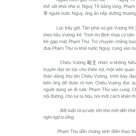
thể vất khỏi nhà xí. Nguỵ Tề bằng lòng, Phạm
người nước Nguỵ, ông ẩn nấp dưỡng thương,
平
Lúc bấy giờ, Tần phái sứ giả Vương Kê
theo hầu Vương Kê. Trịnh An Bình thừa cơ ti
Kê gặp mặt Phạm Thư. Trò chuyện chẳng bao l
đưa Phạm Thư ra khỏi nước Nguỵ, cùng vào nướ
Chiêu Vương
nhân vì không hiểu
昭王
truyền đạt tin tức cho thiên tử), một viên qu
thân dâng thư lên Chiêu Vương, trình bày đạo 
kiến ông để được rõ hơn. Chiêu Vương đọc qua
người dùng xe đi rước Phạm Thư vào cung. C
nội đường, cho lui tả hữu, nói một cách khẩn thi
-
Bất luận là sự việc lớn nhỏ trên đến thá
nghi ngờ lo lắng.
Phạm Thư dẫn chứng kinh điển thao tha