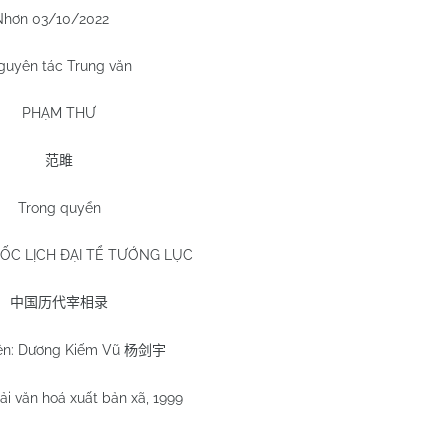
Nhơn 03/10/2022
guyên tác Trung văn
PHẠM THƯ
范雎
Trong quyển
ỐC LỊCH ĐẠI TỂ TƯỚNG LỤC
中国历代宰相录
ên: Dương Kiếm Vũ
杨剑宇
i văn hoá xuất bản xã, 1999