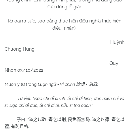
đức dùng lễ giáo
Ra oai ra sức, sao bằng thực hiện điều nghĩa thực hiện
điều
nhân)
Huỳnh
Chương Hưng
Quy
Nhơn 03/10/2022
Mượn ý từ trong
Luận ngữ - Vi chính
-
.
論語
為政
Tử viết: “Đạo chi dĩ chính, tề chi dĩ hình, dân miễn nhi vô
sỉ. Đạo chi dĩ đức, tề chi dĩ lễ, hữu sỉ thả cách.”
: “
,
,
.
,
子曰
道之以政
齊之以刑
民免而無恥
道之以德
齊之以
,
.
禮
有恥且格