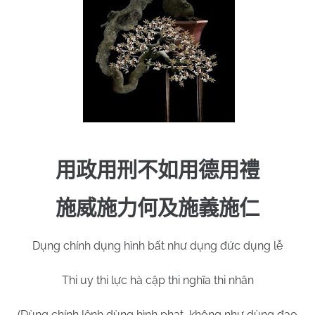
用政用刑不如用德用禮
施威施力何及施義施仁
Dụng chính dụng hình bất như dụng đức dụng lễ
Thi uy thi lực hà cập thi nghĩa thi nhân
(Dùng chính lệnh dùng hình phạt, không như dùng đạo