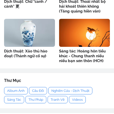
Dịch thuật: Chữ "canh /
Dịch thuật: Thoái nhất bộ
cánh" 更
hải khoát thiên không
(Tăng quảng hiền văn)
Dịch thuật: Xảo thủ hào
Sáng tác: Hoàng hôn tiểu
đoạt (Thành ngữ cố sự)
khúc - Chung thanh niểu
niểu bạn sơn thôn (HCH)
Thư Mục
Album Ảnh
Câu Đối
Nghiên Cứu - Dịch Thuật
Sáng Tác
Thư Pháp
Tranh Vẽ
Videos