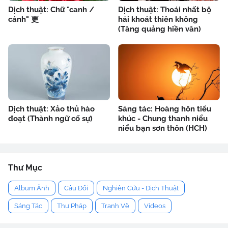
Dịch thuật: Chữ "canh /
Dịch thuật: Thoái nhất bộ
cánh" 更
hải khoát thiên không
(Tăng quảng hiền văn)
Dịch thuật: Xảo thủ hào
Sáng tác: Hoàng hôn tiểu
đoạt (Thành ngữ cố sự)
khúc - Chung thanh niểu
niểu bạn sơn thôn (HCH)
Thư Mục
Album Ảnh
Câu Đối
Nghiên Cứu - Dịch Thuật
Sáng Tác
Thư Pháp
Tranh Vẽ
Videos