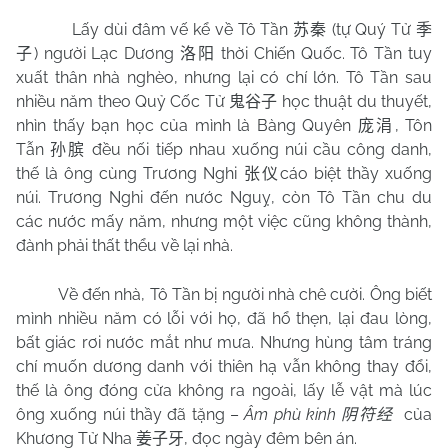
Lấy dùi đâm vế kể về Tô Tần
(tự Quý Tử
苏秦
季
) người Lạc Dương
thời Chiến Quốc.
Tô Tần tuy
子
洛阳
xuất thân nhà nghèo, nhưng lại có chí lớn. Tô Tần sau
nhiều năm theo Quỷ Cốc Tử
học thuật du thuyết,
鬼谷子
nhìn thấy bạn học của mình là Bàng Quyên
, Tôn
庞涓
Tẫn
đều nối tiếp nhau xuống núi cầu công danh,
孙膑
thế là ông cùng Trương Nghi
cáo biệt thầy xuống
张仪
núi. Trương Nghi đến nước Nguỵ, còn Tô Tần chu du
các nước mấy năm, nhưng một việc cũng không thành,
đành phải thất thểu về lại nhà.
Về đến nhà, Tô Tần bị người nhà chê cười. Ông biết
mình nhiều năm có lỗi với họ, đã hổ thẹn, lại đau lòng,
bất giác rơi nước mắt như mưa. Nhưng hùng tâm tráng
chí muốn dương danh với thiên hạ vẫn không thay đổi,
thế là ông đóng cửa không ra ngoài, lấy lễ vật mà lúc
ông xuống núi thầy đã tặng –
Âm phù kinh
của
阴符经
Khương Tử Nha
, đọc ngày đêm bên án.
姜子牙