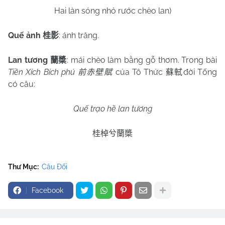
Hai làn sóng nhỏ rước chèo lan)
Quế ảnh
: ánh trăng.
桂影
Lan tương
: mái chèo làm bằng gỗ thơm. Trong bài
蘭槳
Tiền Xích Bích phú
của Tô Thức
đời Tống
前赤壁賦
蘇軾
có câu:
Quế trạo hề lan tương
桂棹兮蘭槳
Thư Mục:
Câu Đối
Facebook