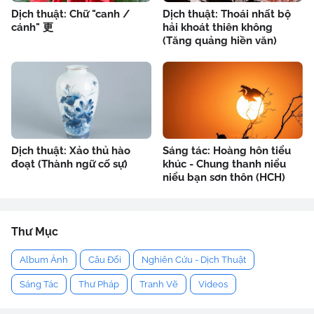
Dịch thuật: Chữ "canh /
Dịch thuật: Thoái nhất bộ
cánh" 更
hải khoát thiên không
(Tăng quảng hiền văn)
Dịch thuật: Xảo thủ hào
Sáng tác: Hoàng hôn tiểu
đoạt (Thành ngữ cố sự)
khúc - Chung thanh niểu
niểu bạn sơn thôn (HCH)
Thư Mục
Album Ảnh
Câu Đối
Nghiên Cứu - Dịch Thuật
Sáng Tác
Thư Pháp
Tranh Vẽ
Videos