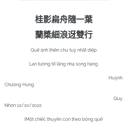
桂影扁舟隨一葉
蘭槳細浪迓雙行
Quế ảnh thiên chu tuỳ nhất diệp
Lan tương tế lãng nhạ song hàng
Huỳnh
Chương Hưng
Quy
Nhơn 12/10/2022
(Một chiếc thuyền con theo bóng quế