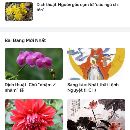
Dịch thuật: Nguồn gốc cụm từ "cửu ngũ chí
tôn"
Bài Đăng Mới Nhất
Dịch thuật: Chữ "nhậm /
Sáng tác: Nhất thất lệnh -
nhâm" 任
Nguyệt (HCH)