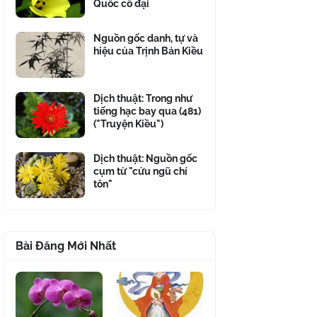
Quốc cổ đại
Nguồn gốc danh, tự và
hiệu của Trịnh Bản Kiều
Dịch thuật: Trong như
tiếng hạc bay qua (481)
("Truyện Kiều")
Dịch thuật: Nguồn gốc
cụm từ "cửu ngũ chí
tôn"
Bài Đăng Mới Nhất