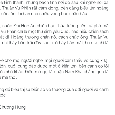
kinh thành, nhưng bách tính nơi đó sau khi nghe nói đã
i. Thuần Vu Phần rất cảm động, bèn dâng biểu lên hoàng
uẩn tấu, lại ban cho nhiều vàng bạc châu báu.
 nước Đại Hoè An chiến bại. Thừa tướng tiến cử phò mã
u Phần chỉ là một thư sinh yếu đuối, nào hiểu chiến sách
bắt đi. Hoàng thượng chấn nộ, cách chức ông. Thuần Vu
 chỉ thấy bầu trời đầy sao, gió hây hây mát, hoá ra chỉ là
 cho mọi người nghe, mọi người cảm thấy vô cùng kì lạ,
lớn, cuối cùng đào được một ổ kiến lớn, bên cạnh có lối
iến nhỏ khác. Điều mà gọi là quận Nam Kha chẳng qua là
 mà thôi.
ùng để biểu thị sự biến ảo vô thường của đời người và cảnh
ước.
Chương Hưng