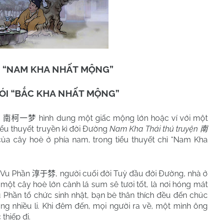
I “NAM KHA NHẤT MỘNG”
ÓI “BẮC KHA NHẤT MỘNG”
”
hình dung một giấc mộng lớn hoặc ví với một
南柯一梦
iểu thuyết truyền kì đời Đường
Nam Kha Thái thú truyện
南
của cây hoè ở phía nam, trong tiểu thuyết chỉ “Nam Kha
 Vu Phần
, người cuối đời Tuỳ đầu đời Đường, nhà ở
淳于棼
một cây hoè lớn cành lá sum sê tươi tốt, là nơi hóng mát
u Phần tổ chức sinh nhật, bạn bè thân thích đều đến chúc
ng nhiều li. Khi đêm đến, mọi người ra về, một mình ông
thiếp đi.