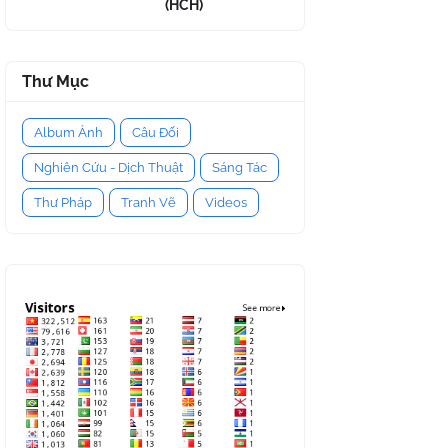
(HCH)
Thư Mục
Album Ảnh
Câu Đối
Nghiên Cứu - Dịch Thuật
Sáng Tác
Thư Pháp
Tranh Vẽ
Videos