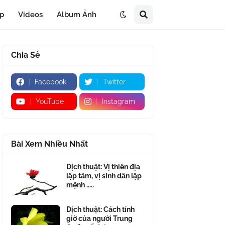
áp
Videos
Album Ảnh
Chia Sẻ
Facebook
Twitter
YouTube
Instagram
Bài Xem Nhiều Nhất
Dịch thuật: Vị thiên địa
lập tâm, vị sinh dân lập
mệnh .....
Dịch thuật: Cách tính
giờ của người Trung