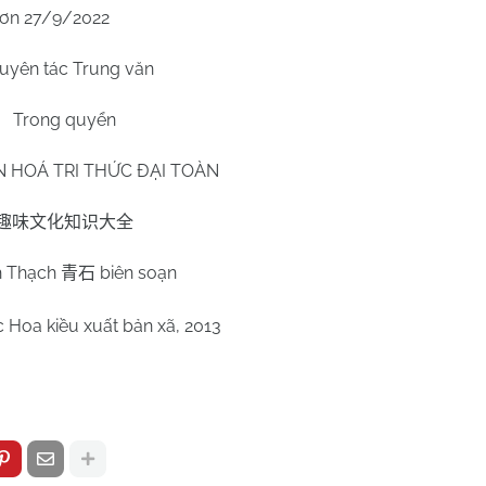
ơn 27/9/2022
uyên tác Trung văn
Trong quyển
N HOÁ TRI THỨC ĐẠI TOÀN
趣味文化知识大全
h Thạch
biên soạn
青石
 Hoa kiều xuất bản xã, 2013