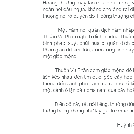
Hoàng thượng mấy lần muốn điều ông về 
ngăn nơi đầu ngựa, không cho ông rời đ
thượng nói rõ duyên do. Hoàng thượng ch
Một năm nọ, quân địch xâm nhập,
Thuần Vu Phần nghinh địch, nhưng Thuần V
binh pháp, suýt chút nữa bị quân địch 
Phần giận dữ kêu lớn, cuối cùng tỉnh dậy,
một giấc mộng.
Thuần Vu Phần đem giấc mộng đó kể
liền kéo nhau đến tìm dưới gốc cây hoè 
thông đến cành phía nam, có cả một ổ k
một cành ở t
n đầu phía nam của cây hoè
ậ
Điển cố này rất nổi tiếng, thường d
tượng trống không như lấy giỏ tre múc n
Huỳnh 