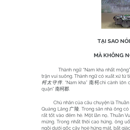
TẠI SAO NÓ
MÀ KHÔNG N
Thành ngữ “Nam kha nhất mộng
trận vui suông. Thành ngữ có xuất xứ từ t
. “Nam kha”
chỉ cành lớn 
柯太守传
南柯
quận”
.
南柯郡
Chủ nhân của câu chuyện là Thuần
Quảng Lăng
. Trong sân nhà ông có 
广陵
rất tốt vào đêm hè. Một lần nọ, Thuần V
mừng. Trong nhất thời cao hứng, ông uố
ngồi dưới gốc cây hoè hứng mát, bất giác 