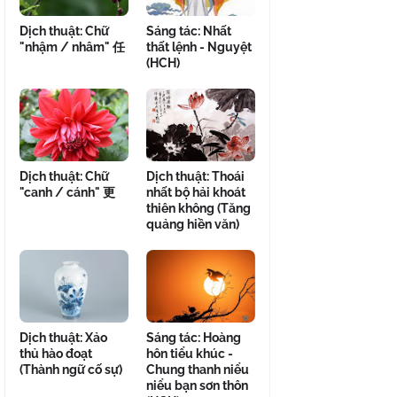
Dịch thuật: Chữ
Sáng tác: Nhất
"nhậm / nhâm" 任
thất lệnh - Nguyệt
(HCH)
Dịch thuật: Chữ
Dịch thuật: Thoái
"canh / cánh" 更
nhất bộ hải khoát
thiên không (Tăng
quảng hiền văn)
Dịch thuật: Xảo
Sáng tác: Hoàng
thủ hào đoạt
hôn tiểu khúc -
(Thành ngữ cố sự)
Chung thanh niểu
niểu bạn sơn thôn