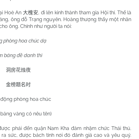
ại Hoè An
, đi lên kinh thành tham gia Hội thí. Thế là
大槐安
 bảng, ông đỗ Trạng nguyên. Hoàng thượng thấy một nhân
cho ông. Chính như người ta nói:
g phòng hoa chúc dạ
m bảng đề danh thì
洞房花烛夜
金榜题名时
 động phòng hoa chúc
 bảng vàng có nêu tên)
được phái đến quận Nam Kha đảm nhậm chức Thái thú.
 ra sức, được bách tính nơi đó đánh giá cao và yêu quý.