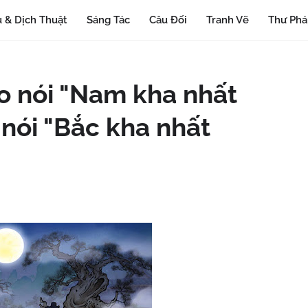
 & Dịch Thuật
Sáng Tác
Câu Đối
Tranh Vẽ
Thư Ph
ao nói "Nam kha nhất
nói "Bắc kha nhất