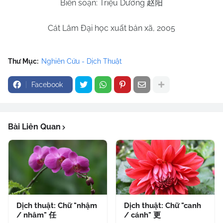
Biên soạn: Triệu Dương
赵阳
Cát Lâm Đại học xuất bản xã, 2005
Thư Mục:
Nghiên Cứu - Dịch Thuật
Facebook
Bài Liên Quan
Dịch thuật: Chữ "nhậm
Dịch thuật: Chữ "canh
/ nhâm" 任
/ cánh" 更