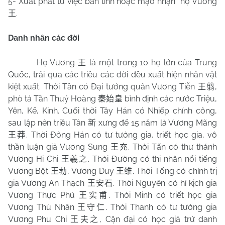
5- Xuất phát từ việc ban tính hoặc mạo nhận
họ Vương
.
王
Danh nhân các đời
Họ Vương
là một trong 10 họ lớn của Trung
王
Quốc, trải qua các triều các đời đều xuất hiện nhân vật
kiệt xuất. Thời Tần có Đại tướng quân Vương Tiễn
,
王翦
phò tá Tần Thuỷ Hoàng
bình định các nước Triệu,
秦始皇
Yên, Kế, Kinh. Cuối thời Tây Hán có Nhiếp chính công,
sau lập nên triều Tân
xưng đế 15 năm là Vương Mãng
新
. Thời Đông Hán có tư tưởng gia, triết học gia, vô
王莽
thần luận giả Vương Sung
. Thời Tấn có thư thánh
王充
Vương Hi Chi
. Thời Đường có thi nhân nổi tiếng
王羲之
Vương Bột
, Vương Duy
. Thời Tống có chính trị
王勃
王维
gia Vương An Thạch
. Thời Nguyên có hí kịch gia
王安石
Vương Thực Phủ
. Thời Minh có triết học gia
王实甫
Vương Thủ Nhân
. Thời Thanh có tư tưởng gia
王守仁
Vương Phu Chi
, Cận đại có học giả trứ danh
王夫之