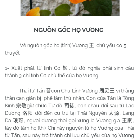
NGUỒN GỐC HỌ VƯƠNG
Về nguồn gốc họ (tính) Vương
chủ yếu có 5
王
thuyết.
1- Xuất phát từ tính Cơ
, từ đó nghĩa phái sinh cấu
姬
thành 3 chi tính Cơ chủ thể của họ Vương.
Thái tử Tấn
con Chu Linh Vương
vì thẳng
晋
周灵王
thắn can gián bị
phế làm thứ nhân. Con của Tấn là Tông
Kính
giữ chức Tư đồ
, con cháu đời sau từ Lạc
宗敬
司徒
Dương
dời đến cư trú tại Thái Nguyên
, Lang
洛阳
太源
Da
, người đương thời gọi xưng là Vương gia
,
琅玡
王家
lấy đó làm họ (thị). Chi này nguyên từ họ Vương của Thái
tử Tấn, sau này trở thành chi lưu chủ yếu của họ Vương