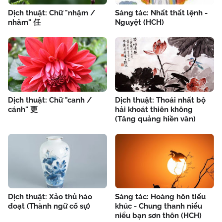
Dịch thuật: Chữ "nhậm /
Sáng tác: Nhất thất lệnh -
nhâm" 任
Nguyệt (HCH)
Dịch thuật: Chữ "canh /
Dịch thuật: Thoái nhất bộ
cánh" 更
hải khoát thiên không
(Tăng quảng hiền văn)
Dịch thuật: Xảo thủ hào
Sáng tác: Hoàng hôn tiểu
đoạt (Thành ngữ cố sự)
khúc - Chung thanh niểu
niểu bạn sơn thôn (HCH)