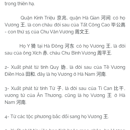
trong thiên hạ.
Quận Kinh Triệu
, quận Hà Gian
có họ
京兆
河间
Vương
, là con cháu đời sau của Tất Công Cao
王
毕公高
- con thứ 15 của Chu Văn Vương
.
周文王
Họ Y
tại Hà Đông
có họ Vương
, là đời
猗
河东
王
sau của ông Xích
, cháu Chu Bình Vương
.
赤
周平王
2- Xuất phát từ tính Quy
, là đời sau của Tề Vương
妫
Điền Hoà
, đây là họ Vương ở Hà
Nam
.
田和
河南
3- Xuất phát từ tính Tử
, là đời sau của Tỉ Can
,
子
比干
vương tử của Ân Thương, cũng là họ Vương
ở Hà
王
Nam
.
河南
4- Từ các tộc phương bắc đổi sang họ Vương
.
王