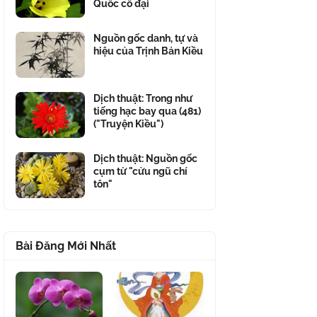
Quốc cổ đại
Nguồn gốc danh, tự và
hiệu của Trịnh Bản Kiều
Dịch thuật: Trong như
tiếng hạc bay qua (481)
("Truyện Kiều")
Dịch thuật: Nguồn gốc
cụm từ "cửu ngũ chí
tôn"
Bài Đăng Mới Nhất