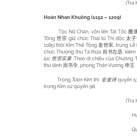
(Tra
Hoàn Nhan Khuông (1152 – 1209)
Tộc Nữ Chân, vốn tên Tát Tốc
撒
Tông
giữ chức Thái tử Thị độc
世宗
太子
1185) thời Kim Thế Tông
, trúng Lễ
金世宋
chức Thượng thư Tả thừa
, kiêm
尚书左丞
lục
. Theo di chiếu của Chương
世宗实录
thư lệnh
, phong Thân Vương
.
尚书令
申王
Trong
Toàn Kim thi
quyển 53
全金诗
trong Kim sử quyển 98.
(Tra
H
Q