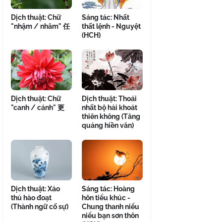
Dịch thuật: Chữ
Sáng tác: Nhất
"nhậm / nhâm" 任
thất lệnh - Nguyệt
(HCH)
Dịch thuật: Chữ
Dịch thuật: Thoái
"canh / cánh" 更
nhất bộ hải khoát
thiên không (Tăng
quảng hiền văn)
Dịch thuật: Xảo
Sáng tác: Hoàng
thủ hào đoạt
hôn tiểu khúc -
(Thành ngữ cố sự)
Chung thanh niểu
niểu bạn sơn thôn