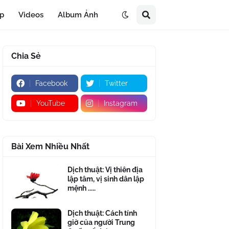
áp
Videos
Album Ảnh
Chia Sẻ
Facebook
Twitter
YouTube
Instagram
Bài Xem Nhiều Nhất
Dịch thuật: Vị thiên địa
lập tâm, vị sinh dân lập
mệnh .....
Dịch thuật: Cách tính
giờ của người Trung