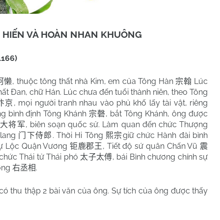
 HIẾN VÀ HOÀN NHAN KHUÔNG
1166)
, thuộc tông thất nhà Kim, em của Tông Hàn
Lúc
阿懒
宗翰
ất Đan, chữ Hán. Lúc chưa đến tuổi thành niên, theo Tông
, mọi người tranh nhau vào phủ khố lấy tài vật, riêng
汴京
ng bình định Tông Khánh
, bắt Tông Khánh, ông được
宗磬
, biên soạn quốc sử. Làm quan đến chức Thượng
武大将军
 lang
. Thời Hi Tông
giữ chức Hành đài bình
门下侍郎
熙宗
Cự Lộc Quận Vương
, Tiết độ sứ quân Chấn Vũ
钜鹿郡王
震
chức Thái tử Thái phó
, bái Bình chương chính sự
太子太傅
ướng
.
右丞相
ó thu thập 2 bài văn của ông. Sự tích của ông được thấy