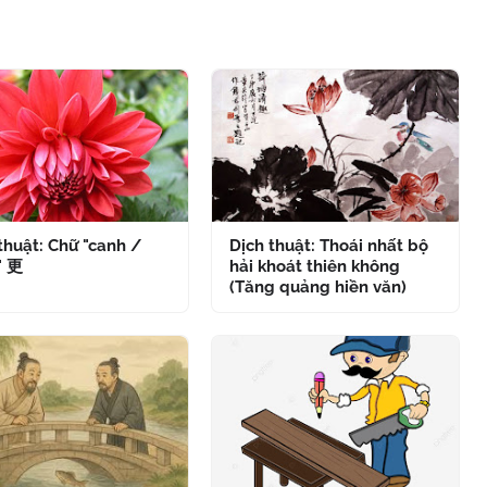
thuật: Chữ "canh /
Dịch thuật: Thoái nhất bộ
" 更
hải khoát thiên không
(Tăng quảng hiền văn)