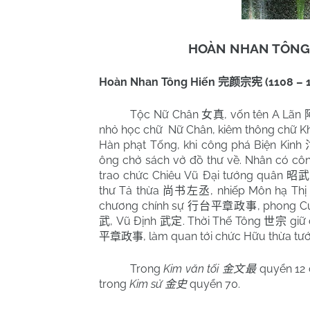
HOÀN NHAN TÔNG
Hoàn Nhan Tông Hiến
(1108 – 
完颜宗宪
Tộc Nữ Chân
, vốn tên A Lãn
女真
nhỏ học chữ
Nữ Chân, kiêm thông chữ Kh
Hàn phạt Tống, khi công phá Biện Kinh
ông chở sách vở đồ thư về. Nhân có cô
trao chức Chiêu Vũ Đại tướng quân
昭
thư Tả thừa
, nhiếp Môn hạ Thị
尚书左丞
chương chính sự
, phong 
行台平章政事
, Vũ Định
. Thời Thế Tông
giữ 
武
武定
世宗
, làm quan tới chức Hữu thừa t
平章政事
Trong
Kim văn tối
quyển 12 c
金文最
trong
Kim sử
quyển 70.
金史