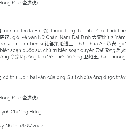
 Hồng Đức
)
查洪德
, còn có tên là Bật
, thuộc tông thất nhà Kim. Thời Thế
速
弼
, giỏi về văn Nữ Chân.
Nam
Đại Định
thứ 2 (năm
侍读
大定
 bộ sách luận Tiến sĩ
. Thời Thừa An
, giữ
礼部策论进士
承安
 biên soạn quốc sử, chủ trì biên soạn quyển
Thế Tông thực
 Tông
lập ông làm Vệ Thiệu Vương
, bái Thượng
章宗
卫绍王
 có thu lục 1 bài văn của ông. Sự tích của ông được thấy
 Hồng Đức
)
查洪德
uỳnh Chương Hưng
uy Nhơn 08/8/2022