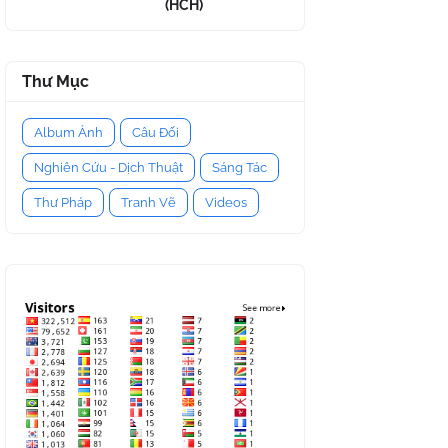
(HCH)
Thư Mục
Album Ảnh
Câu Đối
Nghiên Cứu - Dịch Thuật
Sáng Tác
Thư Pháp
Tranh Vẽ
Videos