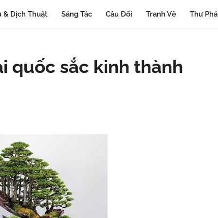
 & Dịch Thuật
Sáng Tác
Câu Đối
Tranh Vẽ
Thư Ph
ai quốc sắc kinh thành