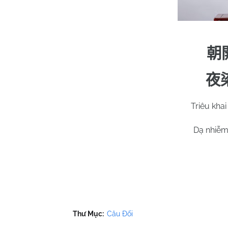
朝
夜
Triêu kha
Dạ nhiễm
Thư Mục:
Câu Đối