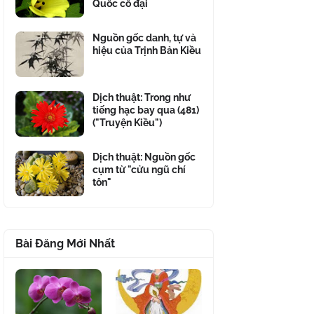
Quốc cổ đại
Nguồn gốc danh, tự và
hiệu của Trịnh Bản Kiều
Dịch thuật: Trong như
tiếng hạc bay qua (481)
("Truyện Kiều")
Dịch thuật: Nguồn gốc
cụm từ "cửu ngũ chí
tôn"
Bài Đăng Mới Nhất