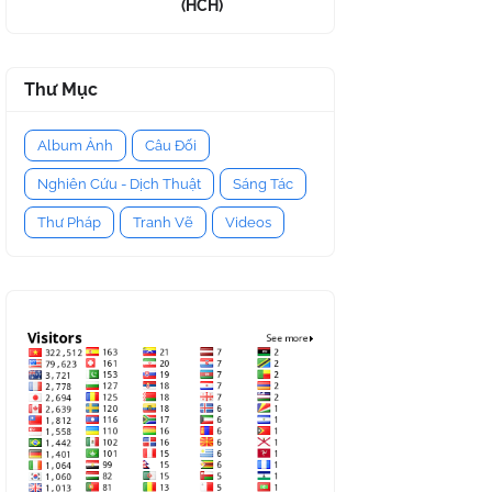
(HCH)
Thư Mục
Album Ảnh
Câu Đối
Nghiên Cứu - Dịch Thuật
Sáng Tác
Thư Pháp
Tranh Vẽ
Videos