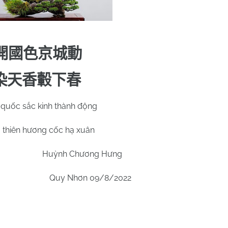
開國色京城動
染天香轂下春
i quốc sắc kinh thành động
 thiên hương cốc hạ xuân
Huỳnh Chương Hưng
Quy Nhơn 09/8/2022