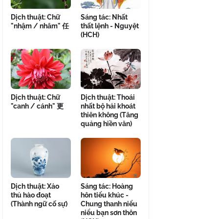
Dịch thuật: Chữ
Sáng tác: Nhất
"nhậm / nhâm" 任
thất lệnh - Nguyệt
(HCH)
Dịch thuật: Chữ
Dịch thuật: Thoái
"canh / cánh" 更
nhất bộ hải khoát
thiên không (Tăng
quảng hiền văn)
Dịch thuật: Xảo
Sáng tác: Hoàng
thủ hào đoạt
hôn tiểu khúc -
(Thành ngữ cố sự)
Chung thanh niểu
niểu bạn sơn thôn