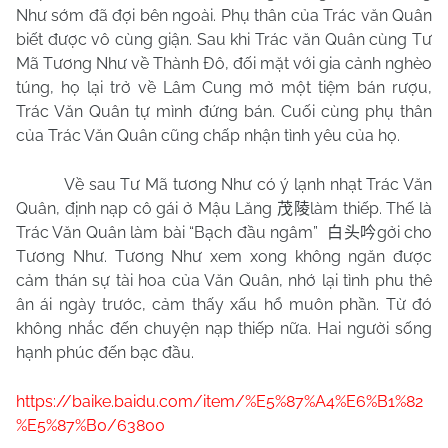
Như sớm đã đợi bên ngoài. Phụ thân của Trác văn Quân
biết được vô cùng giận. Sau khi Trác văn Quân cùng Tư
Mã Tương Như về Thành Đô, đối mặt với gia cảnh nghèo
túng, họ lại trở về Lâm Cung mở một tiệm bán rượu,
Trác Văn Quân tự mình đứng bán. Cuối cùng phụ thân
của Trác Văn Quân cũng chấp nhận tình yêu của họ.
Về sau Tư Mã tương Như có ý lạnh nhạt Trác Văn
Quân, định nạp cô gái ở Mậu Lăng
làm thiếp. Thế là
茂陵
Trác Văn Quân làm bài “Bạch đầu ngâm”
gởi cho
白头吟
Tương Như. Tương Như xem xong không ngăn được
cảm thán sự tài hoa của Văn Quân, nhớ lại tình phu thê
ân ái ngày trước, cảm thấy xấu hổ muôn phần. Từ đó
không nhắc đến chuyện nạp thiếp nữa. Hai người sống
hạnh phúc đến bạc đầu.
https://baike.baidu.com/item/%E5%87%A4%E6%B1%82
%E5%87%B0/63800