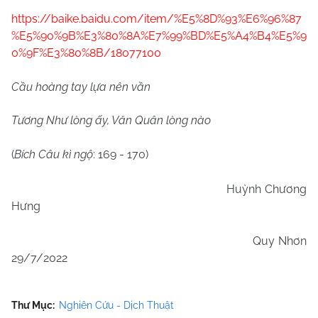
https://baike.baidu.com/item/%E5%8D%93%E6%96%87
%E5%90%9B%E3%80%8A%E7%99%BD%E5%A4%B4%E5%9
0%9F%E3%80%8B/18077100
Cầu hoàng tay lựa nên vần
Tương Như lòng ấy, Văn Quân lòng nào
(
Bích Câu kì ngộ
: 169 - 170)
Huỳnh Chương
Hưng
Quy Nhơn
29/7/2022
Thư Mục:
Nghiên Cứu - Dịch Thuật