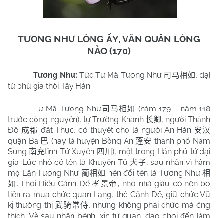
TƯƠNG NHƯ LÒNG ẤY, VĂN QUÂN LÒNG
NÀO (170)
Tương Như:
Tức Tư Mã Tương Như
, đại
司马相如
từ phú gia thời Tây Hán.
Tư Mã Tương Như
(năm 179 – năm 118
司马相如
trước công nguyên), tự Trường Khanh
, người Thành
长卿
Đô
đất Thục, có thuyết cho là người An Hán
成都
安汉
quận Ba
(nay là huyện Bồng An
thành phố Nam
巴
蓬安
Sung
tỉnh Tứ Xuyên
), một trong Hán phú tứ đại
南充
四川
gia. Lúc nhỏ có tên là Khuyển Tử
, sau nhân vì hâm
犬子
mộ Lận Tương Như
nên đổi tên là Tương Như
蔺相如
相
. Thời Hiếu Cảnh Đế
, nhờ nhà giàu có nên bỏ
如
孝景帝
tiền ra mua chức quan Lang, thờ Cảnh Đế, giữ chức Vũ
kị thường thị
, nhưng không phải chức mà ông
武骑常侍
thích. Về sau nhân bệnh, xin từ quan, dạo chơi đến làm