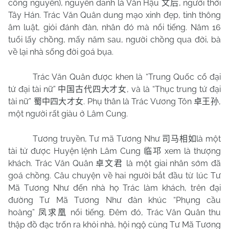
công nguyên), nguyên danh là Văn Hậu
, người thời
文后
Tây Hán. Trác Văn Quân dung mạo xinh đẹp, tinh thông
âm luật, giỏi đánh đàn, nhân đó mà nổi tiếng. Năm 16
tuổi lấy chồng, mấy năm sau, người chồng qua đời, bà
về lại nhà sống đời goá bụa.
Trác Văn Quân được khen là “Trung Quốc cổ đại
tứ đại tài nữ”
, và là “Thục trung tứ đại
中国古代四大才女
tài nữ”
. Phụ thân là Trác Vương Tôn
,
蜀中四大才女
卓王孙
một người rất giàu ở Lâm Cung.
Tương truyền, Tư mã Tương Như
là một
司马相如
tài tử được Huyện lệnh Lâm Cung
xem là thượng
临
邛
khách. Trác Văn Quân
là một giai nhân sớm đã
卓文君
goá chồng. Câu chuyện về hai người bắt đầu từ lúc Tư
Mã Tương Như đến nhà họ Trác làm khách, trên đại
đường Tư Mã Tương Như đàn khúc “Phụng cầu
hoàng”
nổi tiếng.
Đêm đó, Trác Văn Quân thu
凤求凰
thập đồ đạc trốn ra khỏi nhà, hội ngộ cùng Tư Mã Tương