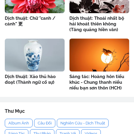
Dịch thuật: Chữ "canh /
Dịch thuật: Thoái nhất bộ
cánh" 更
hải khoát thiên không
(Tăng quảng hiền văn)
Dịch thuật: Xảo thủ hào
Sáng tác: Hoàng hôn tiểu
đoạt (Thành ngữ cố sự)
khúc - Chung thanh niểu
niểu bạn sơn thôn (HCH)
Thư Mục
Album Ảnh
Câu Đối
Nghiên Cứu - Dịch Thuật
Sáng Tác
Thư Pháp
Tranh Vẽ
Videos