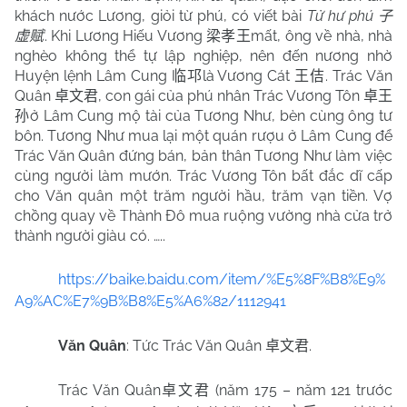
khách nước Lương, giỏi từ phú, có viết bài
Tử hư phú
子
. Khi Lương Hiếu Vương
mất, ông về nhà, nhà
虚赋
梁孝王
nghèo không thể tự lập nghiệp, nên đến nương nhờ
Huyện lệnh Lâm Cung
là Vương Cát
. Trác Văn
临邛
王佶
Quân
, con gái của phú nhân Trác Vương Tôn
卓文君
卓王
ở Lâm Cung mộ tài của Tương Như, bèn cùng ông tư
孙
bôn. Tương Như mua lại một quán rượu ở Lâm Cung để
Trác Văn Quân đứng bán, bản thân Tương Như làm việc
cùng người làm mướn. Trác Vương Tôn bất đắc dĩ cấp
cho Văn quân một trăm người hầu, trăm vạn tiền. Vợ
chồng quay về Thành Đô mua ruộng vường nhà cửa trở
thành người giàu có. …..
https://baike.baidu.com/item/%E5%8F%B8%E9%
A9%AC%E7%9B%B8%E5%A6%82/1112941
Văn Quân
: Tức Trác Văn Quân
.
卓文君
Trác Văn Quân
(năm 175 – năm 121 trước
卓文君