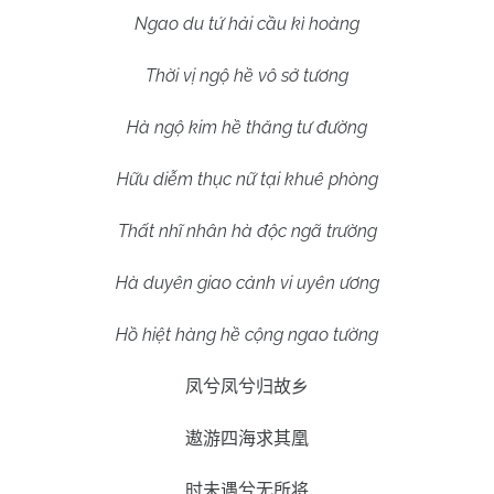
Ngao du tứ hải cầu kì hoàng
Thời vị ngộ hề vô sở tương
Hà ngộ kim hề thăng tư đường
Hữu diễm thục nữ tại khuê phòng
Thất nhĩ nhân hà độc ngã trường
Hà duyên giao cảnh vi uyên ương
Hồ hiệt hàng hề cộng ngao tường
凤兮凤兮归故乡
遨游四海求其凰
时未遇兮无所将