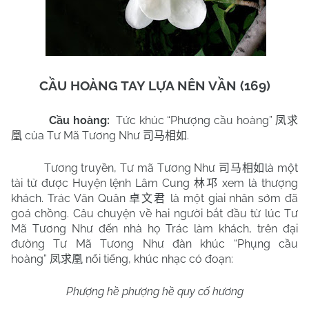
CẦU HOÀNG
TAY
LỰA NÊN VẦN (169)
Cầu hoàng:
Tức khúc “Phượng cầu hoàng”
凤求
của Tư Mã Tương Như
.
凰
司马相如
Tương truyền, Tư mã Tương Như
là một
司马相如
tài tử được Huyện lệnh Lâm Cung
xem là thượng
林邛
khách. Trác Văn Quân
là một giai nhân sớm đã
卓文君
goá chồng. Câu chuyện về hai người bắt đầu từ lúc Tư
Mã Tương Như đến nhà họ Trác làm khách, trên đại
đường Tư Mã Tương Như đàn khúc “Phụng cầu
hoàng”
nổi tiếng, khúc nhạc có đoạn:
凤求凰
Phượng hề phượng hề quy cố hương