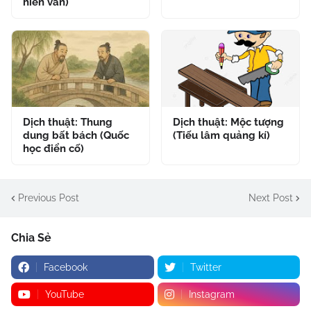
hiền văn)
Dịch thuật: Thung
Dịch thuật: Mộc tượng
dung bất bách (Quốc
(Tiếu lâm quảng kí)
học điển cố)
Previous Post
Next Post
Chia Sẻ
Facebook
Twitter
YouTube
Instagram