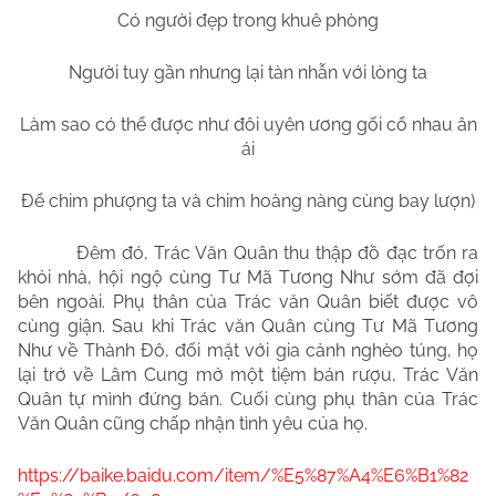
Có người đẹp trong khuê phòng
Người tuy gần nhưng lại tàn nhẫn với lòng ta
Làm sao có thể được như đôi uyên ương gối cổ nhau ân
ái
Để chim phượng ta và chim hoàng nàng cùng bay lượn)
Đêm đó, Trác Văn Quân thu thập đồ đạc trốn ra
khỏi nhà, hội ngộ cùng Tư Mã Tương Như sớm đã đợi
bên ngoài. Phụ thân của Trác văn Quân biết được vô
cùng giận. Sau khi Trác văn Quân cùng Tư Mã Tương
Như về Thành Đô, đối mặt với gia cảnh nghèo túng, họ
lại trở về Lâm Cung mở một tiệm bán rượu, Trác Văn
Quân tự mình đứng bán. Cuối cùng phụ thân của Trác
Văn Quân cũng chấp nhận tình yêu của họ.
https://baike.baidu.com/item/%E5%87%A4%E6%B1%82