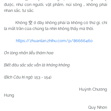
được, như con người, vật phẩm, núi sông … không phải
nhan sắc, tư sắc.
Không
ở đây không phải là không có thứ gì, chỉ
空
là mắt trần của chúng ta nhìn không thấy mà thôi.
https://zhuanlan.zhihu.com/p/86666460
Ơn lòng nhắn liễu thăm hoa
Biết đâu sắc sắc vẫn là không không
(
Bích Câu kì ngộ
: 153 - 154)
Huỳnh Chương
Hưng
Quy Nhơn