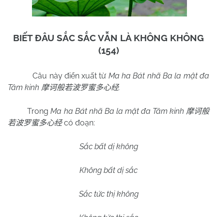
BIẾT ĐÂU SẮC SẮC VẪN LÀ KHÔNG KHÔNG
(154)
Câu này điển xuất từ
Ma ha Bát nhã Ba la mật đa
Tâm kinh
.
摩诃般若波罗蜜多心经
Trong
Ma ha Bát nhã Ba la mật đa Tâm kinh
摩诃般
có đoạn:
若波罗蜜多心经
Sắc bất dị không
Không bất dị sắc
Sắc tức thị không