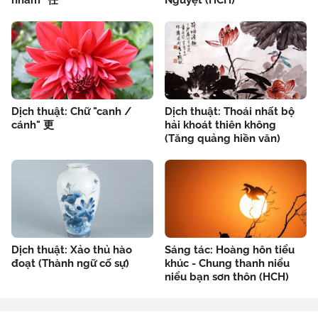
nhâm" 任
Nguyệt (HCH)
Dịch thuật: Chữ "canh /
Dịch thuật: Thoái nhất bộ
cánh" 更
hải khoát thiên không
(Tăng quảng hiền văn)
Dịch thuật: Xảo thủ hào
Sáng tác: Hoàng hôn tiểu
đoạt (Thành ngữ cố sự)
khúc - Chung thanh niểu
niểu bạn sơn thôn (HCH)