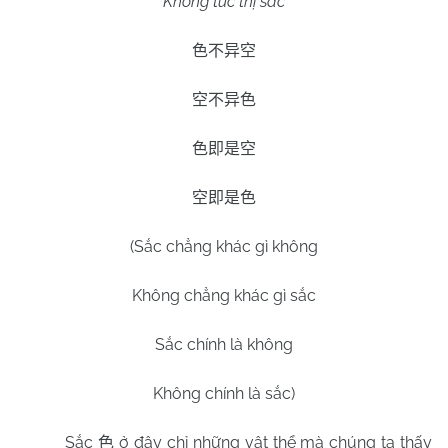
Không tức thị sắc
色不异空
空不异色
色即是空
空即是色
(Sắc chẳng khác gì không
Không chẳng khác gì sắc
Sắc chính là không
Không chính là sắc)
Sắc
ở đây chỉ những vật thể mà chúng ta thấy
色