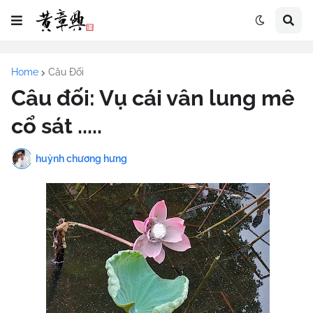
Home
Câu Đối
Câu đối: Vụ cái vân lung mê
cổ sát .....
huỳnh chương hưng