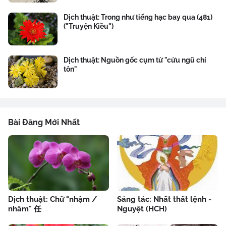
Dịch thuật: Trong như tiếng hạc bay qua (481)
("Truyện Kiều")
Dịch thuật: Nguồn gốc cụm từ "cửu ngũ chí
tôn"
Bài Đăng Mới Nhất
Dịch thuật: Chữ "nhậm /
Sáng tác: Nhất thất lệnh -
nhâm" 任
Nguyệt (HCH)