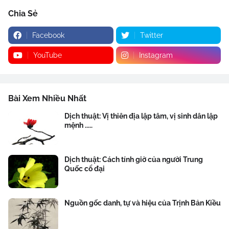
Chia Sẻ
Facebook
Twitter
YouTube
Instagram
Bài Xem Nhiều Nhất
Dịch thuật: Vị thiên địa lập tâm, vị sinh dân lập
mệnh .....
Dịch thuật: Cách tính giờ của người Trung
Quốc cổ đại
Nguồn gốc danh, tự và hiệu của Trịnh Bản Kiều