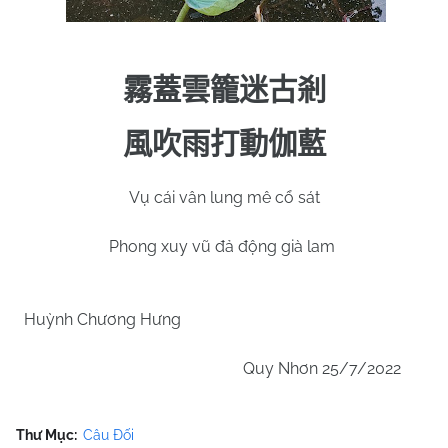
霧蓋雲籠迷古剎
風吹雨打動伽藍
Vụ cái vân lung mê cổ sát
Phong xuy vũ đả động già lam
Huỳnh Chương Hưng
Quy Nhơn 25/7/2022
Thư Mục:
Câu Đối