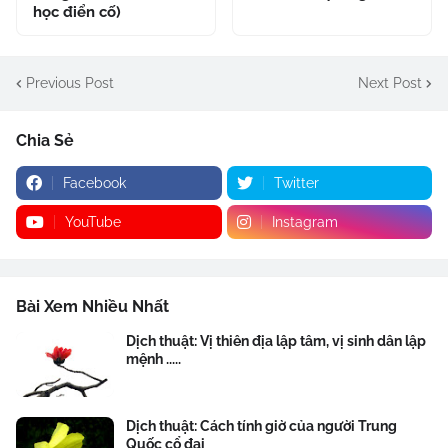
học điển cố)
Previous Post
Next Post
Chia Sẻ
Facebook
Twitter
YouTube
Instagram
Bài Xem Nhiều Nhất
Dịch thuật: Vị thiên địa lập tâm, vị sinh dân lập
mệnh .....
Dịch thuật: Cách tính giờ của người Trung
Quốc cổ đại