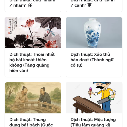
Dịch thuật: Chữ "nhậm
Dịch thuật: Chữ "canh
/ nhâm" 任
/ cánh" 更
Dịch thuật: Thoái nhất
Dịch thuật: Xảo thủ
bộ hải khoát thiên
hào đoạt (Thành ngữ
không (Tăng quảng
cố sự)
hiền văn)
Dịch thuật: Thung
Dịch thuật: Mộc tượng
dung bất bách (Quốc
(Tiếu lâm quảng kí)