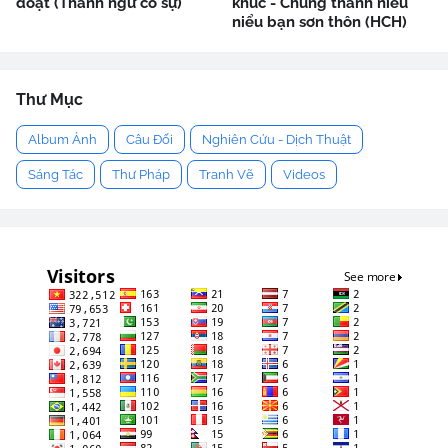
đoạt (Thành ngữ cố sự)
khúc - Chung thanh niểu
niểu bạn sơn thôn (HCH)
Thư Mục
Album Ảnh
Câu Đối
Nghiên Cứu - Dịch Thuật
Sáng Tác
Thư Pháp
Tranh Vẽ
Videos