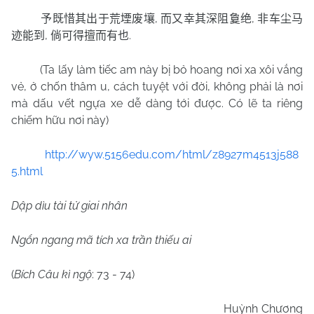
,
,
予既惜其出于荒堙废壤
而又幸其深阻敻绝
非车尘马
,
.
迹能到
倘可得擅而有也
(Ta lấy làm tiếc am này bị bỏ hoang nơi xa xôi vắng
vẻ, ở chốn thâm u, cách tuyệt với đời, không phải là nơi
mà dấu vết ngựa xe dễ dàng tới được. Có lẽ ta riêng
chiếm hữu nơi này)
http://wyw.5156edu.com/html/z8927m4513j588
5.html
Dập dìu tài tử giai nhân
Ngổn ngang mã tích xa trần thiếu ai
(
Bích Câu kì ngộ
: 73 - 74)
Huỳnh Chương