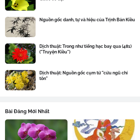
Nguồn gốc danh, tự và hiệu của Trịnh Bản Kiều
Dịch thuật: Trong như tiếng hạc bay qua (481)
("Truyện Kiều")
Dịch thuật: Nguồn gốc cụm từ "cửu ngũ chí
tôn"
Bài Đăng Mới Nhất