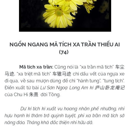
NGỔN NGANG MÃ TÍCH XA TRẦN THIẾU AI
(74)
Mã tích xa trần:
Cũng nói là “xa trần mã tích”
车尘
, “xa triệt mã tích”
chỉ dấu vết của ngựa xe
马迹
车辙马迹
đi qua, về sau mượn dùng để chỉ “hành tung”, “tung tích”.
Điển xuất từ bài
Lư Sơn Ngoạ Long Am kí
庐山卧龙庵记
của Chu Hi
đời Tồng.
朱熹
Dư kí tích kì xuất vu hoang nhân phế nhưỡng, nhi
hựu hạnh kì thâm trở quýnh tuyệt, phi xa trần mã tích sở
năng đáo. Thảng khả đắc thiện nhi hữu dã.